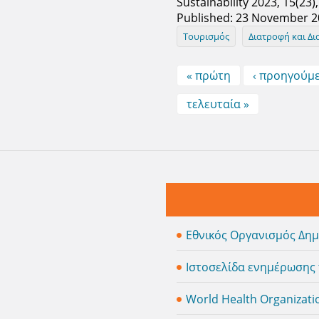
Sustainability 2023, 15(23
Published: 23 November 
Τουρισμός
Διατροφή και Δι
Pages
« πρώτη
‹ προηγούμ
τελευταία »
Εθνικός Οργανισμός Δημ
Ιστοσελίδα ενημέρωσης 
World Health Organizati