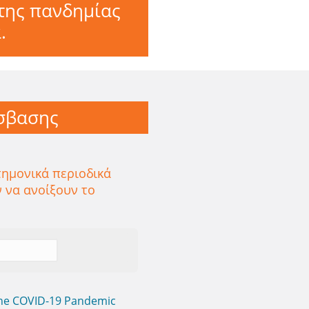
 της πανδημίας
.
όσβασης
ημονικά περιοδικά
 να ανοίξουν το
 the COVID-19 Pandemic