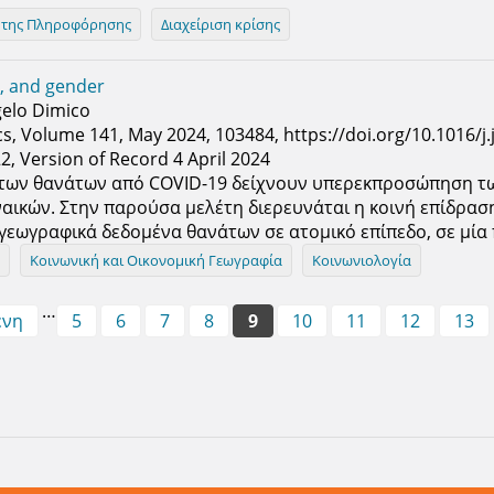
 της Πληροφόρησης
Διαχείριση κρίσης
e, and gender
gelo Dimico
s, Volume 141, May 2024, 103484, https://doi.org/10.1016/j
22, Version of Record 4 April 2024
 των θανάτων από COVID-19 δείχνουν υπερεκπροσώπηση τω
ικών. Στην παρούσα μελέτη διερευνάται η κοινή επίδραση
γεωγραφικά δεδομένα θανάτων σε ατομικό επίπεδο, σε μία
α
Κοινωνική και Οικονομική Γεωγραφία
Κοινωνιολογία
…
ενη
5
6
7
8
9
10
11
12
13