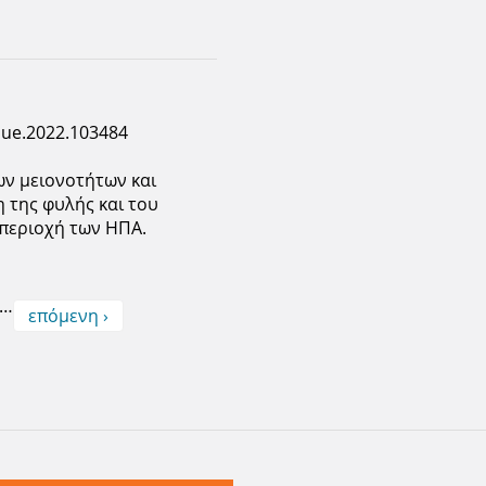
.jue.2022.103484
ν μειονοτήτων και
 της φυλής και του
 περιοχή των ΗΠΑ.
…
επόμενη ›