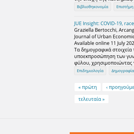
Βιβλιοθηκονομία
Επιστήμη
JUE Insight: COVID-19, rac
Graziella Bertocchi, Arcan
Journal of Urban Economic
Available online 11 July 20
Τα δημογραφικά στοιχεία
υποεκπροσώπηση των γυνα
φύλου, χρησιμοποιώντας 
Επιδημιολογία
Δημογραφί
Pages
« πρώτη
‹ προηγούμ
τελευταία »