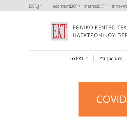
Skip to main content
•
•
EKT.gr
econtentEKT
metricsEKT
innova
Το ΕΚΤ
Υπηρεσίες
COVID