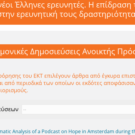
νέοι Έλληνες ερευνητές. Η επίδραση
στην ερευνητική τους δραστηριότητα
μονικές Δημοσιεύσεις Ανοικτής Πρ
φόρησης του ΕΚΤ επιλέγουν άρθρα από έγκυρα επιστ
ι από περιοδικά των οποίων οι εκδότες αποφάσισαν
ιορισμούς.
εύσεων
ematic Analysis of a Podcast on Hope in Amsterdam during