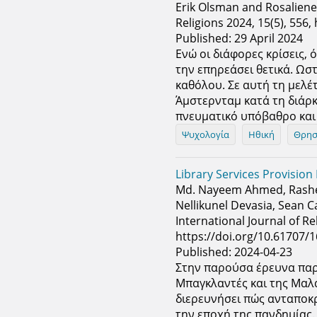
Erik Olsman and Rosaliene 
Religions 2024, 15(5), 556
Published: 29 April 2024
Ενώ οι διάφορες κρίσεις, 
την επηρεάσει θετικά. Ωστ
καθόλου. Σε αυτή τη μελέ
Άμστερνταμ κατά τη διάρκ
πνευματικό υπόβαθρο και
Ψυχολογία
Ηθική
Θρησ
Library Services Provisio
Md. Nayeem Ahmed, Rasheed
Nellikunel Devasia, Sean C
International Journal of Re
https://doi.org/10.61707
Published: 2024-04-23
Στην παρούσα έρευνα παρ
Μπαγκλαντές και της Μαλα
διερευνήσει πώς ανταποκρί
την εποχή της πανδημίας.