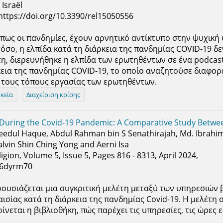
Israël
, https://doi.org/10.3390/rel15050556
όπως οι πανδημίες, έχουν αρνητικό αντίκτυπο στην ψυχική 
όσο, η ελπίδα κατά τη διάρκεια της πανδημίας COVID-19 δε
τη, διερευνήθηκε η ελπίδα των ερωτηθέντων σε ένα podcast
εια της πανδημίας COVID-19, το οποίο αναζητούσε διαφορ
 τους τόπους εργασίας των ερωτηθέντων.
κεία
Διαχείριση κρίσης
n During the Covid-19 Pandemic: A Comparative Study Betwe
ul Haque, Abdul Rahman bin S Senathirajah, Md. Ibrahim K
alvin Shin Ching Yong and Aerni Isa
ligion, Volume 5, Issue 5, Pages 816 - 8313, April 2024,
/16dyrm70
ουσιάζεται μια συγκριτική μελέτη μεταξύ των υπηρεσιών 
ισίας κατά τη διάρκεια της πανδημίας Covid-19. Η μελέτη 
νεται η βιβλιοθήκη, πώς παρέχει τις υπηρεσίες, τις ώρες 