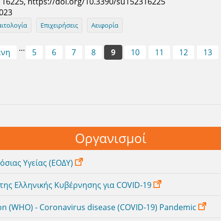
), 16225, https://doi.org/10.3390/su152316225
2023
αιτολογία
Επιχειρήσεις
Αειφορία
…
ενη
5
6
7
8
9
10
11
12
13
Οργανισμοί
όσιας Υγείας (ΕΟΔΥ)
της Ελληνικής Κυβέρνησης για COVID-19
on (WHO) - Coronavirus disease (COVID-19) Pandemic