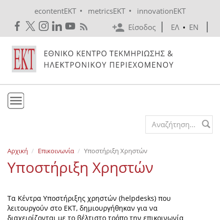
Skip to main content
•
•
econtentEKT
metricsEKT
innovationEKT
Είσοδος
ΕΛ
•
EN
Το ΕΚΤ
Search form
Υπηρεσίες
Αρχική
Επικοινωνία
Υποστήριξη Χρηστών
Εκδόσεις
Υποστήριξη Χρηστών
Ενημέρωση
Επικοινωνία
Τα Κέντρα Υποστήριξης χρηστών (helpdesks) που
λειτουργούν στο ΕΚΤ, δημιουργήθηκαν για να
διαχειρίζονται με το βέλτιστο τρόπο την επικοινωνία