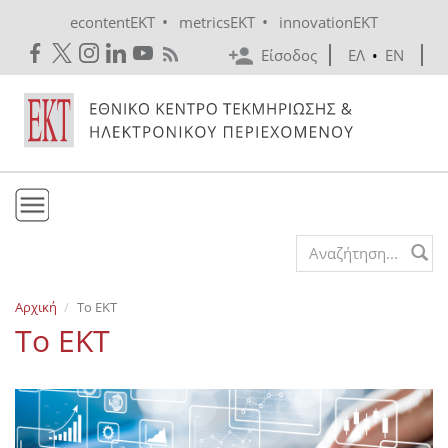
Skip to main content
•
•
econtentEKT
metricsEKT
innovationEKT
Είσοδος
ΕΛ
•
EN
Το ΕΚΤ
Search form
Υπηρεσίες
Αρχική
Το ΕΚΤ
Εκδόσεις
Το ΕΚΤ
Ενημέρωση
Επικοινωνία