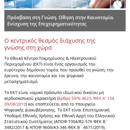
Πρόσβαση στη Γνώση. Ωθηση στην Καινοτομία.
Ενίσχυση της Επιχειρηματικότητας
Ο κεντρικός θεσμός διάχυσης της
γνώσης στη χώρα
Το Εθνικό Κέντρο Τεκμηρίωσης & Ηλεκτρονικού
Περιεχομένου (ΕΚΤ) είναι ένας οργανισμός του
ευρύτερου δημόσιου τομέα, που προωθεί τη γνώση, την
έρευνα, την καινοτομία και τον ψηφιακό
μετασχηματισμό.
Το EKT είναι νομικό πρόσωπο ιδιωτικού δικαίου μη
κερδοσκοπικού χαρακτήρα (
Άρθρο 59/Ν.4623, ΦΕΚ Α' 134,
09/08/2019
) και εποπτεύεται από το Υπουργείο
Ψηφιακής Διακυβέρνησης. Το ΕΚΤ είναι Επιστημονική
Υποδομή Εθνικής Χρήσης και Εθνική Αρχή του Ελληνικού
Στατιστικού Συστήματος (ΑΠΟΦ 7304/Β2-576 ΦΕΚ Β΄
3482/2017 & ΑΠΟΦ 9604/⁠Α3-⁠346 ΦΕΚ Β΄ 4671/⁠2019).