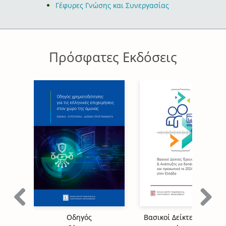
Γέφυρες Γνώσης και Συνεργασίας
Πρόσφατες Εκδόσεις
Previous
Next
Οδηγός
Βασικοί Δείκτες Έρευνα