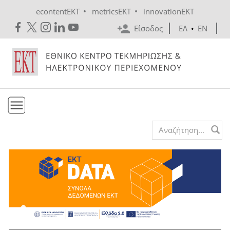
Skip to main content
•
•
econtentEKT
metricsEKT
innovationEKT
Είσοδος
ΕΛ
•
EN
Το ΕΚΤ
Search form
Υπηρεσίες
Εκδόσεις
Ενημέρωση
Επικοινωνία