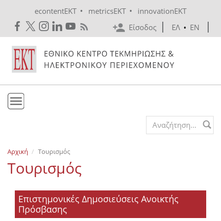
Skip to main content
•
•
econtentEKT
metricsEKT
innovationEKT
Είσοδος
ΕΛ
•
EN
Το ΕΚΤ
Search form
Υπηρεσίες
Αρχική
Τουρισμός
Εκδόσεις
Τουρισμός
Ενημέρωση
Επικοινωνία
Επιστημονικές Δημοσιεύσεις Ανοικτής
Πρόσβασης