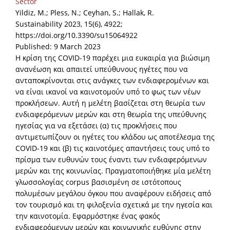
Sector
Yildiz, M.; Pless, N.; Ceyhan, S.; Hallak, R.
Sustainability 2023, 15(6), 4922;
https://doi.org/10.3390/su15064922
Published: 9 March 2023
Η κρίση της COVID-19 παρέχει μια ευκαιρία για βιώσιμη
ανανέωση και απαιτεί υπεύθυνους ηγέτες που να
ανταποκρίνονται στις ανάγκες των ενδιαφερομένων και
να είναι ικανοί να καινοτομούν υπό το φως των νέων
προκλήσεων. Αυτή η μελέτη βασίζεται στη θεωρία των
ενδιαφερόμενων μερών και στη θεωρία της υπεύθυνης
ηγεσίας για να εξετάσει (α) τις προκλήσεις που
αντιμετωπίζουν οι ηγέτες του κλάδου ως αποτέλεσμα της
COVID-19 και (β) τις καινοτόμες απαντήσεις τους υπό το
πρίσμα των ευθυνών τους έναντι των ενδιαφερόμενων
μερών και της κοινωνίας. Πραγματοποιήθηκε μία μελέτη
γλωσσολογίας corpus βασισμένη σε ιστότοπους
πολυμέσων μεγάλου όγκου που αναφέρουν ειδήσεις από
τον τουρισμό και τη φιλοξενία σχετικά με την ηγεσία και
την καινοτομία. Εφαρμόστηκε ένας φακός
ενδιαφερόμενων μερών και κοινωνικής ευθύνης στην