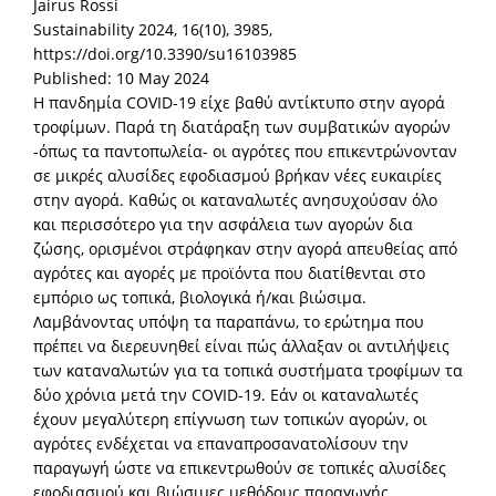
Jairus Rossi
Sustainability 2024, 16(10), 3985,
https://doi.org/10.3390/su16103985
Published: 10 May 2024
Η πανδημία COVID-19 είχε βαθύ αντίκτυπο στην αγορά
τροφίμων. Παρά τη διατάραξη των συμβατικών αγορών
-όπως τα παντοπωλεία- οι αγρότες που επικεντρώνονταν
σε μικρές αλυσίδες εφοδιασμού βρήκαν νέες ευκαιρίες
στην αγορά. Καθώς οι καταναλωτές ανησυχούσαν όλο
και περισσότερο για την ασφάλεια των αγορών δια
ζώσης, ορισμένοι στράφηκαν στην αγορά απευθείας από
αγρότες και αγορές με προϊόντα που διατίθενται στο
εμπόριο ως τοπικά, βιολογικά ή/και βιώσιμα.
Λαμβάνοντας υπόψη τα παραπάνω, το ερώτημα που
πρέπει να διερευνηθεί είναι πώς άλλαξαν οι αντιλήψεις
των καταναλωτών για τα τοπικά συστήματα τροφίμων τα
δύο χρόνια μετά την COVID-19. Εάν οι καταναλωτές
έχουν μεγαλύτερη επίγνωση των τοπικών αγορών, οι
αγρότες ενδέχεται να επαναπροσανατολίσουν την
παραγωγή ώστε να επικεντρωθούν σε τοπικές αλυσίδες
εφοδιασμού και βιώσιμες μεθόδους παραγωγής.