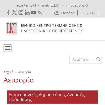
Skip to main content
•
•
econtentEKT
metricsEKT
innovationEKT
Είσοδος
ΕΛ
•
EN
Το ΕΚΤ
Search form
Υπηρεσίες
Αρχική
Αειφορία
Εκδόσεις
Αειφορία
Ενημέρωση
Επικοινωνία
Επιστημονικές Δημοσιεύσεις Ανοικτής
Πρόσβασης