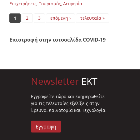
Επιχειρήσεις
,
Τουρισμός
,
Αειφορία
Pages
1
2
3
επόμενη ›
τελευταία »
Επιστροφή στην ιστοσελίδα COVID-19
Newsletter
EKT
Eγγραφείτε τώρα και ενημερωθείτε
για τις τελευταίες εξελίξεις στην
Έρευνα, Καινοτομία και Τεχνολογία.
Εγγραφή