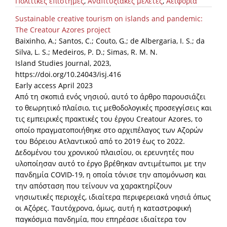
Πολιτικές επιστήμες
,
Αναπτυξιακές μελέτες
,
Αειφορία
Sustainable creative tourism on islands and pandemic:
The Creatour Azores project
Baixinho, A.; Santos, C.; Couto, G.; de Albergaria, I. S.; da
Silva, L. S.; Medeiros, P. D.; Simas, R. M. N.
Island Studies Journal, 2023,
https://doi.org/10.24043/isj.416
Early access April 2023
Από τη σκοπιά ενός νησιού, αυτό το άρθρο παρουσιάζει
το θεωρητικό πλαίσιο, τις μεθοδολογικές προσεγγίσεις και
τις εμπειρικές πρακτικές του έργου Creatour Azores, το
οποίο πραγματοποιήθηκε στο αρχιπέλαγος των Αζορών
του Βόρειου Ατλαντικού από το 2019 έως το 2022.
Δεδομένου του χρονικού πλαισίου, οι ερευνητές που
υλοποίησαν αυτό το έργο βρέθηκαν αντιμέτωποι με την
πανδημία COVID-19, η οποία τόνισε την απομόνωση και
την απόσταση που τείνουν να χαρακτηρίζουν
νησιωτικές περιοχές, ιδιαίτερα περιφερειακά νησιά όπως
οι Αζόρες. Ταυτόχρονα, όμως, αυτή η καταστροφική
παγκόσμια πανδημία, που επηρέασε ιδιαίτερα τον