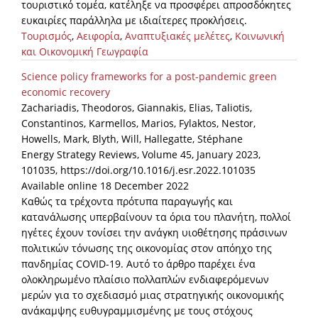
τουριστικό τομέα, κατέληξε να προσφέρει απροσδόκητες
ευκαιρίες παράλληλα με ιδιαίτερες προκλήσεις.
Τουρισμός
,
Αειφορία
,
Αναπτυξιακές μελέτες
,
Κοινωνική
και Οικονομική Γεωγραφία
Science policy frameworks for a post-pandemic green
economic recovery
Zachariadis, Theodoros, Giannakis, Elias, Taliotis,
Constantinos, Karmellos, Marios, Fylaktos, Nestor,
Howells, Mark, Blyth, Will, Hallegatte, Stéphane
Energy Strategy Reviews, Volume 45, January 2023,
101035, https://doi.org/10.1016/j.esr.2022.101035
Available online 18 December 2022
Καθώς τα τρέχοντα πρότυπα παραγωγής και
κατανάλωσης υπερβαίνουν τα όρια του πλανήτη, πολλοί
ηγέτες έχουν τονίσει την ανάγκη υιοθέτησης πράσινων
πολιτικών τόνωσης της οικονομίας στον απόηχο της
πανδημίας COVID-19. Αυτό το άρθρο παρέχει ένα
ολοκληρωμένο πλαίσιο πολλαπλών ενδιαφερόμενων
μερών για το σχεδιασμό μιας στρατηγικής οικονομικής
ανάκαμψης ευθυγραμμισμένης με τους στόχους