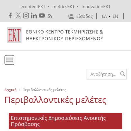
Skip to main content
•
•
econtentEKT
metricsEKT
innovationEKT
Είσοδος
ΕΛ
•
EN
Το ΕΚΤ
Search form
Υπηρεσίες
Αρχική
Περιβαλλοντικές μελέτες
Εκδόσεις
Περιβαλλοντικές μελέτες
Ενημέρωση
Επικοινωνία
Επιστημονικές Δημοσιεύσεις Ανοικτής
Πρόσβασης