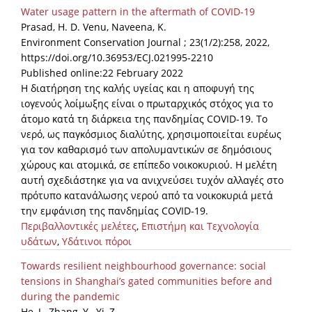
Water usage pattern in the aftermath of COVID-19
Prasad, H. D. Venu, Naveena, K.
Environment Conservation Journal ; 23(1/2):258, 2022,
https://doi.org/10.36953/ECJ.021995-2210
Published online:22 February 2022
Η διατήρηση της καλής υγείας και η αποφυγή της
ιογενούς λοίμωξης είναι ο πρωταρχικός στόχος για το
άτομο κατά τη διάρκεια της πανδημίας COVID-19. Το
νερό, ως παγκόσμιος διαλύτης, χρησιμοποιείται ευρέως
για τον καθαρισμό των απολυμαντικών σε δημόσιους
χώρους και ατομικά, σε επίπεδο νοικοκυριού. Η μελέτη
αυτή σχεδιάστηκε για να ανιχνεύσει τυχόν αλλαγές στο
πρότυπο κατανάλωσης νερού από τα νοικοκυριά μετά
την εμφάνιση της πανδημίας COVID-19.
Περιβαλλοντικές μελέτες
,
Επιστήμη και Τεχνολογία
υδάτων
,
Υδάτινοι πόροι
Towards resilient neighbourhood governance: social
tensions in Shanghai’s gated communities before and
during the pandemic
He, J., Zhang, Y., Yi, Z.