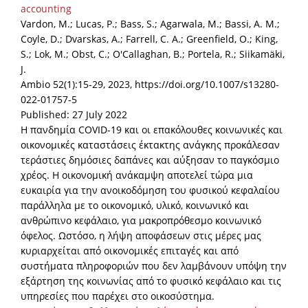
accounting
Vardon, M.; Lucas, P.; Bass, S.; Agarwala, M.; Bassi, A. M.;
Coyle, D.; Dvarskas, A.; Farrell, C. A.; Greenfield, O.; King,
S.; Lok, M.; Obst, C.; O'Callaghan, B.; Portela, R.; Siikamäki,
J.
Ambio 52(1):15-29, 2023, https://doi.org/10.1007/s13280-
022-01757-5
Published: 27 July 2022
Η πανδημία COVID-19 και οι επακόλουθες κοινωνικές και
οικονομικές καταστάσεις έκτακτης ανάγκης προκάλεσαν
τεράστιες δημόσιες δαπάνες και αύξησαν το παγκόσμιο
χρέος. Η οικονομική ανάκαμψη αποτελεί τώρα μια
ευκαιρία για την ανοικοδόμηση του φυσικού κεφαλαίου
παράλληλα με το οικονομικό, υλικό, κοινωνικό και
ανθρώπινο κεφάλαιο, για μακροπρόθεσμο κοινωνικό
όφελος. Ωστόσο, η λήψη αποφάσεων στις μέρες μας
κυριαρχείται από οικονομικές επιταγές και από
συστήματα πληροφοριών που δεν λαμβάνουν υπόψη την
εξάρτηση της κοινωνίας από το φυσικό κεφάλαιο και τις
υπηρεσίες που παρέχει στο οικοσύστημα.