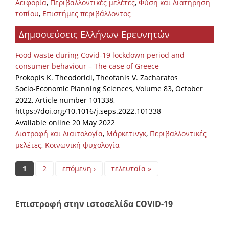
Αειφορία
,
Περιβαλλοντικές μελέτες
,
Φύση και Διατήρηση
τοπίου
,
Επιστήμες περιβάλλοντος
Δημοσιεύσεις Ελλήνων Ερευνητών
Food waste during Covid-19 lockdown period and
consumer behaviour – The case of Greece
Prokopis K. Theodoridi, Theofanis V. Zacharatos
Socio-Economic Planning Sciences, Volume 83, October
2022, Article number 101338,
https://doi.org/10.1016/j.seps.2022.101338
Available online 20 May 2022
Διατροφή και Διαιτολογία
,
Μάρκετινγκ
,
Περιβαλλοντικές
μελέτες
,
Κοινωνική ψυχολογία
Pages
1
2
επόμενη ›
τελευταία »
Επιστροφή στην ιστοσελίδα COVID-19