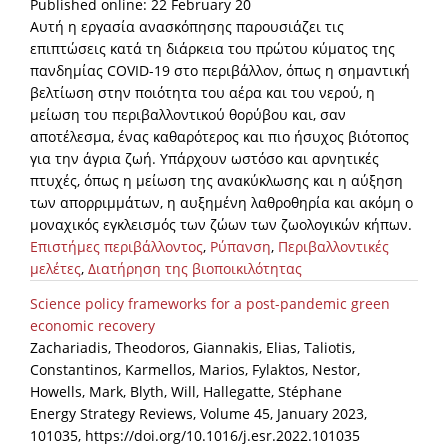
Published online: 22 February 20
Αυτή η εργασία ανασκόπησης παρουσιάζει τις
επιπτώσεις κατά τη διάρκεια του πρώτου κύματος της
πανδημίας COVID-19 στο περιβάλλον, όπως η σημαντική
βελτίωση στην ποιότητα του αέρα και του νερού, η
μείωση του περιβαλλοντικού θορύβου και, σαν
αποτέλεσμα, ένας καθαρότερος και πιο ήσυχος βιότοπος
για την άγρια ζωή. Υπάρχουν ωστόσο και αρνητικές
πτυχές, όπως η μείωση της ανακύκλωσης και η αύξηση
των απορριμμάτων, η αυξημένη λαθροθηρία και ακόμη ο
μοναχικός εγκλεισμός των ζώων των ζωολογικών κήπων.
Επιστήμες περιβάλλοντος
,
Ρύπανση
,
Περιβαλλοντικές
μελέτες
,
Διατήρηση της βιοποικιλότητας
Science policy frameworks for a post-pandemic green
economic recovery
Zachariadis, Theodoros, Giannakis, Elias, Taliotis,
Constantinos, Karmellos, Marios, Fylaktos, Nestor,
Howells, Mark, Blyth, Will, Hallegatte, Stéphane
Energy Strategy Reviews, Volume 45, January 2023,
101035, https://doi.org/10.1016/j.esr.2022.101035