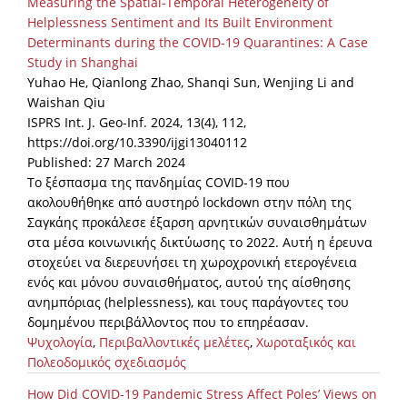
Measuring the Spatial-Temporal Heterogeneity of
Helplessness Sentiment and Its Built Environment
Determinants during the COVID-19 Quarantines: A Case
Study in Shanghai
Yuhao He, Qianlong Zhao, Shanqi Sun, Wenjing Li and
Waishan Qiu
ISPRS Int. J. Geo-Inf. 2024, 13(4), 112,
https://doi.org/10.3390/ijgi13040112
Published: 27 March 2024
Το ξέσπασμα της πανδημίας COVID-19 που
ακολουθήθηκε από αυστηρό lockdown στην πόλη της
Σαγκάης προκάλεσε έξαρση αρνητικών συναισθημάτων
στα μέσα κοινωνικής δικτύωσης το 2022. Αυτή η έρευνα
στοχεύει να διερευνήσει τη χωροχρονική ετερογένεια
ενός και μόνου συναισθήματος, αυτού της αίσθησης
ανημπόριας (helplessness), και τους παράγοντες του
δομημένου περιβάλλοντος που το επηρέασαν.
Ψυχολογία
,
Περιβαλλοντικές μελέτες
,
Χωροταξικός και
Πολεοδομικός σχεδιασμός
How Did COVID-19 Pandemic Stress Affect Poles’ Views on