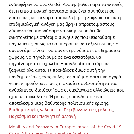
ενδιαφέρον να ανακληθεί. Αναμφίβολα, παρά το γεγονός
ότι η επιστημονική φαντασία μάς έχει συνηθίσει σε
δυστοπίες και σενάρια αποκάλυψης, η ξαφνική έκτακτη
επιδημιολογική ανάγκη μάς βρήκε απροετοίμαστους.
Δύσκολα θα μπορούσαμε να σκεφτούμε ότι θα
εγκαταλείπαμε απότομα συνήθειες που θεωρούσαμε
παγιωμένες, όπως το να μπορούμε να ταξιδεύουμε, να
συναντάμε φίλους, να συγκεντρωνόμαστε σε δημόσιους
χώρους, να πηγαίνουμε σε ένα εστιατόριο, να
πηγαίνουμε στο σχολείο. Η πανδημία τα ακύρωσε
ξαφνικά όλα αυτά. Τι προκάλεσε όμως αυτή την
πανδημία; Ίσως ένας απλός ιός από μια ασιατική αγορά
νωπών προϊόντων; Ίσως η ακραία συνδεσιμότητα του
ανθρώπινου δικτύου; Ίσως οι οικολογικές αλλοιώσεις που
έχουμε προκαλέσει; Ή μήπως η πανδημία είναι
αποτέλεσμα μιας βαθύτερης πολιτισμικής κρίσης;
Επιδημιολογία
,
Φιλοσοφία
,
Περιβαλλοντικές μελέτες
,
Παγκόσμια και πλανητική αλλαγή
Mobility and Recovery in Europe: Impact of the Covid-19
Crisis A European Comparative Analysis