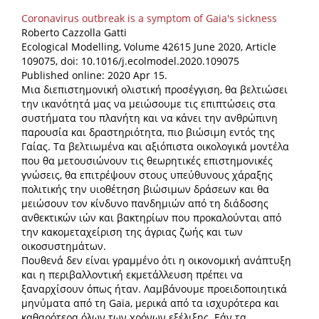
Coronavirus outbreak is a symptom of Gaia's sickness
Roberto Cazzolla Gatti
Ecological Modelling, Volume 42615 June 2020, Article
109075, doi: 10.1016/j.ecolmodel.2020.109075
Published online: 2020 Apr 15.
Μια διεπιστημονική ολιστική προσέγγιση, θα βελτιώσει
την ικανότητά μας να μειώσουμε τις επιπτώσεις στα
συστήματα του πλανήτη και να κάνει την ανθρώπινη
παρουσία και δραστηριότητα, πιο βιώσιμη εντός της
Γαίας. Τα βελτιωμένα και αξιόπιστα οικολογικά μοντέλα
που θα μετουσιώνουν τις θεωρητικές επιστημονικές
γνώσεις, θα επιτρέψουν στους υπεύθυνους χάραξης
πολιτικής την υιοθέτηση βιώσιμων δράσεων και θα
μειώσουν τον κίνδυνο πανδημιών από τη διάδοσης
ανθεκτικών ιών και βακτηρίων που προκαλούνται από
την κακομεταχείριση της άγριας ζωής και των
οικοσυστημάτων.
Πουθενά δεν είναι γραμμένο ότι η οικονομική ανάπτυξη
και η περιβαλλοντική εκμετάλλευση πρέπει να
ξαναρχίσουν όπως ήταν. Λαμβάνουμε προειδοποιητικά
μηνύματα από τη Gaia, μερικά από τα ισχυρότερα και
καθαρότερα όλων των χρόνων εξέλιξης. Εάν τα