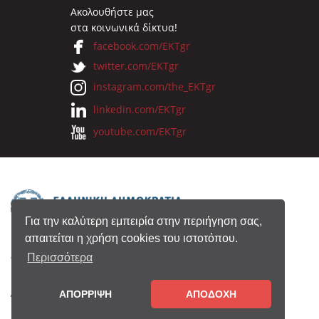
Ακολουθήστε μας
στα κοινωνικά δίκτυα!
facebook.com/EKTgr
twitter.com/EKTgr
instagram.com/the_EKTgr
linkedin.com/EKTgr
youtube.com/EKTgr
Για την καλύτερη εμπειρία στην περιήγηση σας,
απαιτείται η χρήση cookies του ιστοτόπου.
© 2026 Eθνικό Κέντρο Τεκμηρίωσης
Περισσότερα
ΑΠΟΡΡΙΨΗ
ΑΠΟΔΟΧΗ
Όροι Χρήσης
•
Πολιτική Απορρήτου
•
Copyright
Notice
•
Συντελεστές