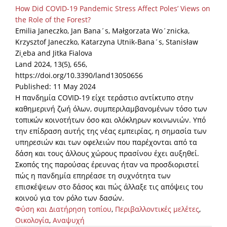
How Did COVID-19 Pandemic Stress Affect Poles’ Views on
the Role of the Forest?
Emilia Janeczko, Jan Bana´s, Małgorzata Wo´znicka,
Krzysztof Janeczko, Katarzyna Utnik-Bana´s, Stanisław
Zi˛eba and Jitka Fialova
Land 2024, 13(5), 656,
https://doi.org/10.3390/land13050656
Published: 11 May 2024
Η πανδημία COVID-19 είχε τεράστιο αντίκτυπο στην
καθημερινή ζωή όλων, συμπεριλαμβανομένων τόσο των
τοπικών κοινοτήτων όσο και ολόκληρων κοινωνιών. Υπό
την επίδραση αυτής της νέας εμπειρίας, η σημασία των
υπηρεσιών και των οφελειών που παρέχονται από τα
δάση και τους άλλους χώρους πρασίνου έχει αυξηθεί.
Σκοπός της παρούσας έρευνας ήταν να προσδιοριστεί
πώς η πανδημία επηρέασε τη συχνότητα των
επισκέψεων στο δάσος και πώς άλλαξε τις απόψεις του
κοινού για τον ρόλο των δασών.
Φύση και Διατήρηση τοπίου
,
Περιβαλλοντικές μελέτες
,
Οικολογία
,
Αναψυχή