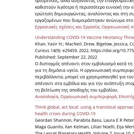
ορισμένους, αλλά αυξάνοντας την επαγγελματική
καθιστούν λιγότερο ή περισσότερο ευνοϊκή την
ερώτηση δημιουργώντας, αναλύοντας και στη σ
εργαζομένων που διαμοιράστηκαν ανώνυμα στο 
Εργασιακές σχέσεις και Εργασία
,
Οργανωσιακή σ
Understanding COVID-19 Vaccine Hesitancy Thro
Khan, Yasir H.; MacNeil, Drew, Bigelow, Jessica, C
Cureus 14(9): e29459, 2022, https://doi.org/10.7
Published: September 22, 2022
Ο δισταγμός απέναντι στον εμβολιασμό κατά τη
για τη δημόσια υγεία. Η οργανωσιακή συμπερι
περιβάλλοντα, μπορεί να χρησιμοποιηθεί για τ
απέναντι στα εμβόλια και για την ανάπτυξη στ
τη βελτίωση της αποδοχής του εμβολίου.
Ανοσολογία
,
Οργανωσιακή συμπεριφορά
,
Επιστή
Think global, act local: using a translocal appr
health crises during COVID-19
Geordan Shannon, Parabita Basu, Laura E R Peter
Maga Guanilo, Ilan Kelman, Lilian Noelli, Eija Mer
The Lancet Planetary Health, Volume 7, Issue 10,