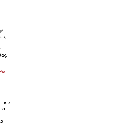
ην
εις
η
ίας.
Via
, που
έρα
ια