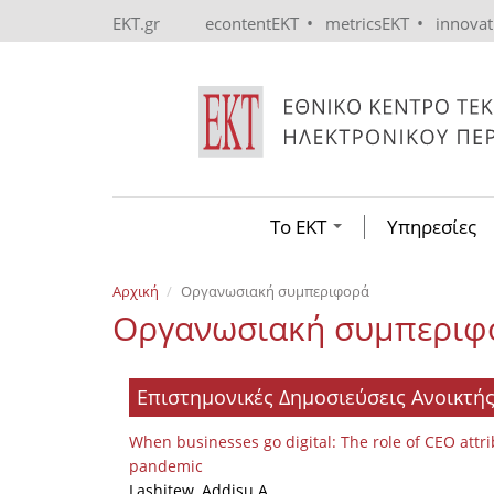
Skip to main content
•
•
EKT.gr
econtentEKT
metricsEKT
innova
Το ΕΚΤ
Υπηρεσίες
Αρχική
Οργανωσιακή συμπεριφορά
Οργανωσιακή συμπεριφ
Επιστημονικές Δημοσιεύσεις Ανοικτ
When businesses go digital: The role of CEO attr
pandemic
Lashitew, Addisu A.