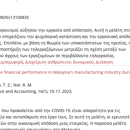
.3390/bs13100835
ργανισμοί αύξησαν την εργασία από απόσταση. Αυτή η μελέτη στ
ών επηρεάζουν την ψυχολογική κατάσταση και την εργασιακή απόδ
. Επιπλέον, με βάση τη θεωρία των υποκατάστατων της ηγεσίας, 
 υποστήριξη των τηλεργαζόμενων μετριάζει τη σχέση μεταξύ των
ού άγχους των εργαζομένων σε περιβάλλοντα τηλεργασίας.
υμπεριφορά
,
Διαχείριση ανθρώπινου δυναμικού
,
Διοίκηση
the financial performance in Malaysia's manufacturing industry dur
 T. Z.; Nor, R. M.
ce and Accounting, 16(1), 10-17, 2023,
που προκαλείται από την COVID-19, είναι απαραίτητο για τις
ία και ανταπόκριση στο έργο τους. Σε αυτή τη μελέτη, οι ερευνητέ
ών στην οικονομική απόδοση μιας εταιρείας. Η παρούσα μελέτη
εταποιητικές επιχειρήσεις στη Μαλαισία.