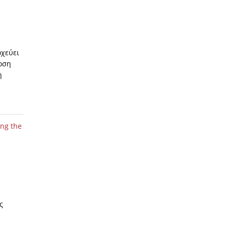
οχεύει
οση
η
ing the
ς