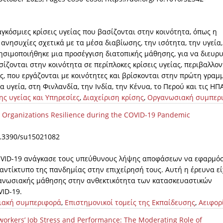
αγκόσμιες κρίσεις υγείας που βασίζονται στην κοινότητα, όπως η
ησυχίες σχετικά με τα μέσα διαβίωσης, την ισότητα, την υγεία,
ρησιμοποιήθηκε μια προσέγγιση διατοπικής μάθησης, για να διευρ
σίζονται στην κοινότητα σε περίπλοκες κρίσεις υγείας, περιβαλλον
ύς, που εργάζονται με κοινότητες και βρίσκονται στην πρώτη γραμ
γεία, στη Φινλανδία, την Ινδία, την Κένυα, το Περού και τις ΗΠΑ
ης υγείας και Υπηρεσίες
,
Διαχείριση κρίσης
,
Οργανωσιακή συμπερ
n Organizations Resilience during the COVID-19 Pandemic
/10.3390/su15021082
COVID-19 ανάγκασε τους υπεύθυνους λήψης αποφάσεων να εφαρμό
 αντίκτυπο της πανδημίας στην επιχείρησή τους. Αυτή η έρευνα εί
γανωσιακής μάθησης στην ανθεκτικότητα των κατασκευαστικών
ID-19.
ιακή συμπεριφορά
,
Επιστημονικοί τομείς της Εκπαίδευσης
,
Αειφορ
eworkers’ Job Stress and Performance: The Moderating Role of