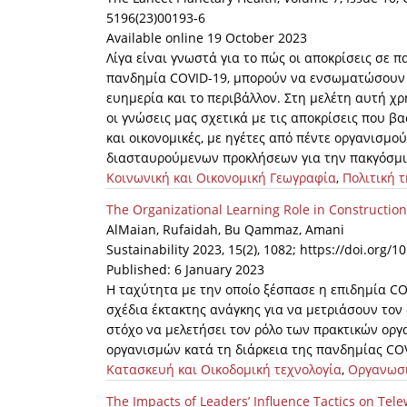
5196(23)00193-6
Available online 19 October 2023
Λίγα είναι γνωστά για το πώς οι αποκρίσεις σε π
πανδημία COVID-19, μπορούν να ενσωματώσουν αν
ευημερία και το περιβάλλον. Στη μελέτη αυτή χ
οι γνώσεις μας σχετικά με τις αποκρίσεις που βα
και οικονομικές, με ηγέτες από πέντε οργανισμο
διασταυρούμενων προκλήσεων για την πακγόσμια υ
Κοινωνική και Οικονομική Γεωγραφία
,
Πολιτική τ
The Organizational Learning Role in Constructio
AlMaian, Rufaidah, Bu Qammaz, Amani
Sustainability 2023, 15(2), 1082; https://doi.org
Published: 6 January 2023
Η ταχύτητα με την οποίο ξέσπασε η επιδημία 
σχέδια έκτακτης ανάγκης για να μετριάσουν τον
στόχο να μελετήσει τον ρόλο των πρακτικών ορ
οργανισμών κατά τη διάρκεια της πανδημίας COV
Κατασκευή και Οικοδομική τεχνολογία
,
Οργανωσ
The Impacts of Leaders’ Influence Tactics on Tel