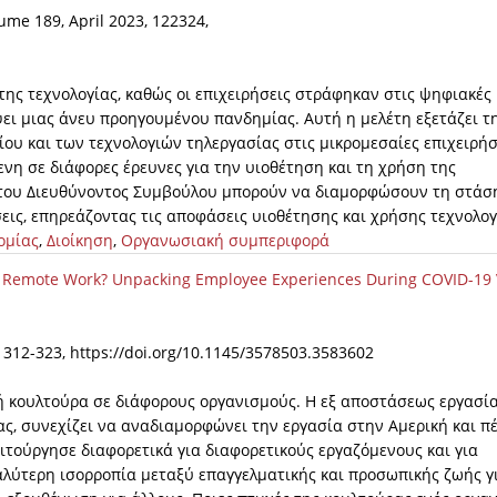
ume 189, April 2023, 122324,
της τεχνολογίας, καθώς οι επιχειρήσεις στράφηκαν στις ψηφιακές
ψει μιας άνευ προηγουμένου πανδημίας. Αυτή η μελέτη εξετάζει τ
ίου και των τεχνολογιών τηλεργασίας στις μικρομεσαίες επιχειρήσ
ενη σε διάφορες έρευνες για την υιοθέτηση και τη χρήση της
ία του Διευθύνοντος Συμβούλου μπορούν να διαμορφώσουν τη στάσ
εις, επηρεάζοντας τις αποφάσεις υιοθέτησης και χρήσης τεχνολογ
ομίας
,
Διοίκηση
,
Οργανωσιακή συμπεριφορά
 Remote Work? Unpacking Employee Experiences During COVID-19 
312-323, https://doi.org/10.1145/3578503.3583602
ή κουλτούρα σε διάφορους οργανισμούς. Η εξ αποστάσεως εργασία
ας, συνεχίζει να αναδιαμορφώνει την εργασία στην Αμερική και π
ιτούργησε διαφορετικά για διαφορετικούς εργαζόμενους και για
αλύτερη ισορροπία μεταξύ επαγγελματικής και προσωπικής ζωής γ