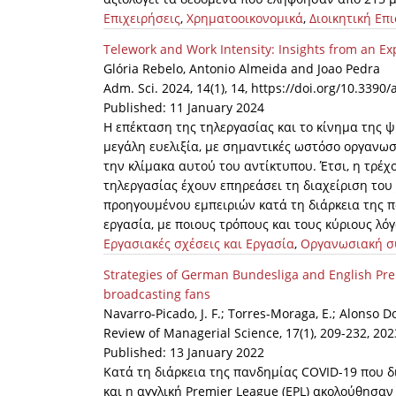
Επιχειρήσεις
,
Χρηματοοικονομικά
,
Διοικητική Επ
Telework and Work Intensity: Insights from an E
Glória Rebelo, Antonio Almeida and Joao Pedra
Adm. Sci. 2024, 14(1), 14, https://doi.org/10.339
Published: 11 January 2024
Η επέκταση της τηλεργασίας και το κίνημα της 
μεγάλη ευελιξία, με σημαντικές ωστόσο οργανω
την κλίμακα αυτού του αντίκτυπου. Έτσι, η τρέχ
τηλεργασίας έχουν επηρεάσει τη διαχείριση το
προηγουμένου εμπειριών κατά τη διάρκεια της πα
εργασία, με ποιους τρόπους και τους κύριους λόγ
Εργασιακές σχέσεις και Εργασία
,
Οργανωσιακή σ
Strategies of German Bundesliga and English Prem
broadcasting fans
Navarro-Picado, J. F.; Torres-Moraga, E.; Alonso Do
Review of Managerial Science, 17(1), 209-232, 20
Published: 13 January 2022
Κατά τη διάρκεια της πανδημίας COVID-19 που δ
και η αγγλική Premier League (EPL) ακολούθησα