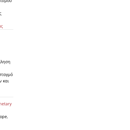
νισμού
ς
ας
κληση
σταγμό
ν και
netary
ope,