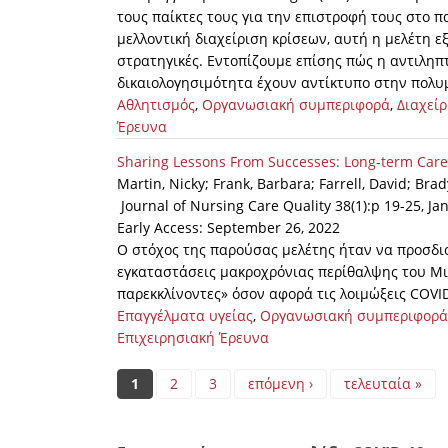
τους παίκτες τους για την επιστροφή τους στο π
μελλοντική διαχείριση κρίσεων, αυτή η μελέτη ε
στρατηγικές. Εντοπίζουμε επίσης πώς η αντιληπ
δικαιολογησιμότητα έχουν αντίκτυπο στην πολ
Αθλητισμός
,
Οργανωσιακή συμπεριφορά
,
Διαχεί
Έρευνα
Sharing Lessons From Successes: Long-term Care 
Martin, Nicky; Frank, Barbara; Farrell, David; Brad
Journal of Nursing Care Quality 38(1):p 19-25, 
Early Access: September 26, 2022
Ο στόχος της παρούσας μελέτης ήταν να προσδιο
εγκαταστάσεις μακροχρόνιας περίθαλψης του Μι
παρεκκλίνοντες» όσον αφορά τις λοιμώξεις COVID
Επαγγέλματα υγείας
,
Οργανωσιακή συμπεριφορά
Επιχειρησιακή Έρευνα
Pages
1
2
3
επόμενη ›
τελευταία »