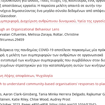
 εξουθένωση για άλλους. Ποιες πτυχές της κουλτούρας ενός οργα
 εξ αποστάσεως εργασία; Η παρούσα μελέτη απαντά σε αυτήν την
υνέχεια δημοσιεύοντας ένα μεγάλο σύνολο δεδομένων από απόψει
Glassdoor.
υμπεριφορά
,
Διαχείριση ανθρώπινου δυναμικού
,
Υγεία της εργασί
ugh an Organizational Behaviour Lens
orvalan Cifuentes, Melissa-Zoraya, Rottar, Christine
759/cureus.29459
 διάρκεια της πανδημίας COVID-19 αποτέλεσε παγκοσμίως μία πρό
φορά, η μελέτη των συμπεριφορών των ανθρώπων σε οργανωσιακά
ον εντοπισμό των κινήτρων συμπεριφοράς που συμβάλλουν στον δι
οχευμένων στρατηγικών για την καταπολέμηση αυτών των κινήτρω
μη Λήψης αποφάσεων
,
Ψυχολογία
oach to understand community-based organisations’ responses to pla
s, Aaron Clark-Ginsberg, Tania Minka Herrera Delgado, Rajkumar G
iläinen, Katie Riley, Chloe Wood, Audrey Prost
 October 2023, Pages e850-e858, https://doi.org/10.1016/S2542-