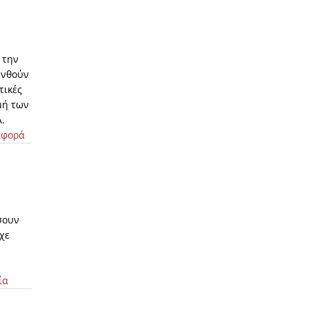
 την
υνθούν
τικές
μή των
.
ιφορά
σουν
χε
ία