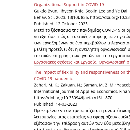
Organizational Support in COVID-19
Gukdo Byun, Jihyeon Rhie, Soojin Lee and Ye Dai
Behav. Sci. 2023, 13(10), 835, https://doi.org/10
Published: 12 October 2023
Μετά το ξέσπασμα της πανδημίας COVID-19 οι ο
να εξετάσει πώς οι τακτικές επιρροής των ηγετ
των εργαζομένων σε ένα περιβάλλον τηλεργασίας
μελέτη προτείνει ότι η αντιληπτή οργανωσιακή
τακτικών επιρροής των ηγετών και του εργασιακ
Εργασιακές σχέσεις και Εργασία
,
Οργανωσιακή σ
The impact of flexibility and responsiveness on 
COVID-19 pandemic
Zahari, M. K.; Zakuan, N.; Saman, M. Z. M.; Yaacob,
International Journal of Applied Economics, Finan
https://doi.org/10.33094/ijaefa.v16i1.870
Published: 14-03-2023
Προκειμένου να αντιμετωπιίζεται η αναστάτωση 
λειτουργίες μιας εταιρείας να εφαρμόζουν ευελιξ
εξέτασαν την επίδραση αυτών των δύο μεταβλητ
αξιολογεί τα δεδομένα που ελήφθησαν από 215 μ