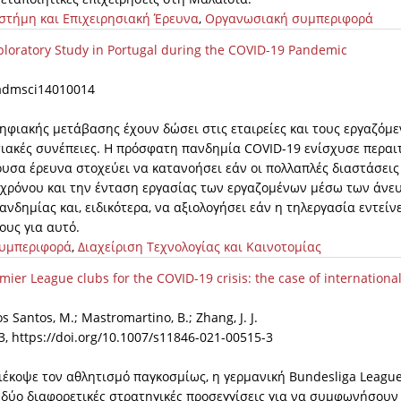
ιστήμη και Επιχειρησιακή Έρευνα
,
Οργανωσιακή συμπεριφορά
xploratory Study in Portugal during the COVID-19 Pandemic
0/admsci14010014
ψηφιακής μετάβασης έχουν δώσει στις εταιρείες και τους εργαζόμ
σιακές συνέπειες. Η πρόσφατη πανδημία COVID-19 ενίσχυσε περαι
ουσα έρευνα στοχεύει να κατανοήσει εάν οι πολλαπλές διαστάσεις
υ χρόνου και την ένταση εργασίας των εργαζομένων μέσω των άνε
νδημίας και, ειδικότερα, να αξιολογήσει εάν η τηλεργασία εντείνε
ους για αυτό.
υμπεριφορά
,
Διαχείριση Τεχνολογίας και Καινοτομίας
ier League clubs for the COVID-19 crisis: the case of internationa
s Santos, M.; Mastromartino, B.; Zhang, J. J.
23, https://doi.org/10.1007/s11846-021-00515-3
ιέκοψε τον αθλητισμό παγκοσμίως, η γερμανική Bundesliga League
ν δύο διαφορετικές στρατηγικές προσεγγίσεις για να συμφωνήσουν