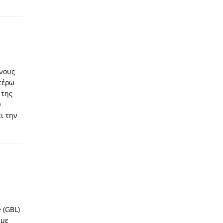
ενους
τέρω
 της
υ
ι την
l
 (GBL)
 με