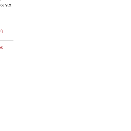
οι για
κή
es