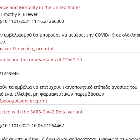
nce and Mortality in the United States
 Timothy F. Brewer
rg/10.1101/2021.11.16.21266360
ν εμβολιασμού θα μπορούσε να μειώσει την COVID-19 σε ολόκληρ
ων.
ας και Υπηρεσίες
,
preprint
unity and the new variants of COVID 19
.21249946
ρούν τα εμβόλια να επιτύχουν ικανοποιητικό επίπεδο ανοσίας του
από ένα, ελλείψει μη φαρμακευτικών παρεμβάσεων
 Προσομοίωση
,
preprint
fected with the SARS-CoV-2 Delta variant
rg/10.1101/2021.10.06.21264467
σμός συμπτωμάτων, διάρκεια και σοβαρότητα), εισαγωγή σε νοσοκ