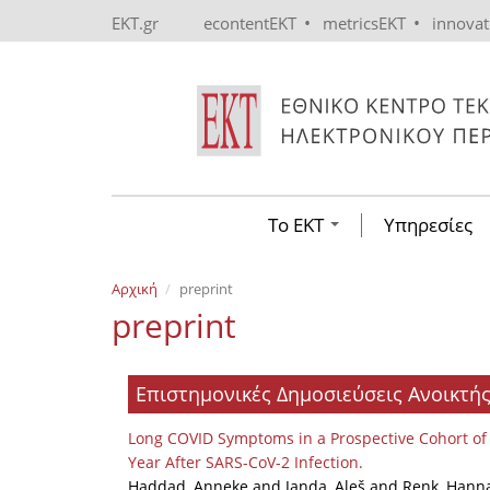
Skip to main content
•
•
EKT.gr
econtentEKT
metricsEKT
innova
Το ΕΚΤ
Υπηρεσίες
Αρχική
preprint
preprint
Επιστημονικές Δημοσιεύσεις Ανοικτ
Long COVID Symptoms in a Prospective Cohort of
Year After SARS-CoV-2 Infection.
Haddad, Anneke and Janda, Aleš and Renk, Hanna