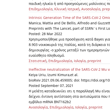
παιδική ηλικία ή από προηγούμενες μολύνσεις π
Επιδημιολογία
,
Κλινική Ιατρική
,
Ανοσολογία
,
prep
Intrinsic Generation Time of the SARS-CoV-2 Omi
Manica, Mattia and De Bellis, Alfredo and Guzzetta
Preprints with The Lancet, part of SSRN´s First L
Posted: 28 Mar 2022
Χρησιμοποιήθηκε μια προσέγγιση κατά Bayes για
8.903 νοικοκυριά της Ιταλίας, κατά τη διάρκεια 
δημιουργίας -ο χρόνος μεταξύ των ημερομηνιών
ευαίσθητο πληθυσμό.
Στατιστική
,
Επιδημιολογία
,
Ιολογία
,
preprint
Ineffective neutralization of the SARS-CoV-2 Mu 
Keiya Uriu, Izumi Kimura,et al.
bioRxiv 2021.09.06.459005; doi: https://doi.org/
Posted September 07, 2021
Η μελέτη καταδεικνύει οτι η παραλλαγή Mu είνα
δείχνει έντονη αντίσταση στα αντισώματα που π
εμβόλιο mRNA BNT162b2
Ανοσολογία
,
Επιδημιολογία
,
Ιολογία
,
preprint