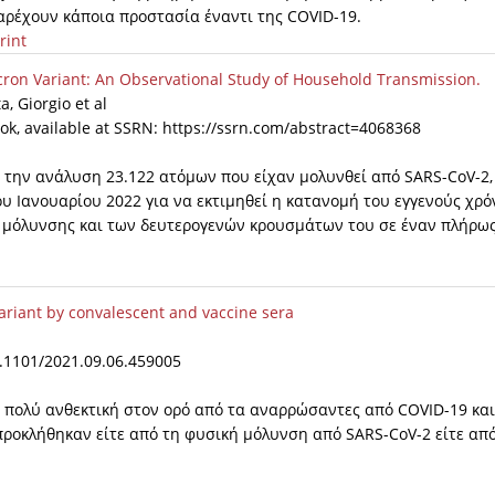
αρέχουν κάποια προστασία έναντι της COVID-19.
rint
cron Variant: An Observational Study of Household Transmission.
, Giorgio et al
ook, available at SSRN: https://ssrn.com/abstract=4068368
 την ανάλυση 23.122 ατόμων που είχαν μολυνθεί από SARS-CoV-2,
του Ιανουαρίου 2022 για να εκτιμηθεί η κατανομή του εγγενούς χρ
 μόλυνσης και των δευτερογενών κρουσμάτων του σε έναν πλήρω
variant by convalescent and vaccine sera
10.1101/2021.09.06.459005
ι πολύ ανθεκτική στον ορό από τα αναρρώσαντες από COVID-19 και
ροκλήθηκαν είτε από τη φυσική μόλυνση από SARS-CoV-2 είτε από