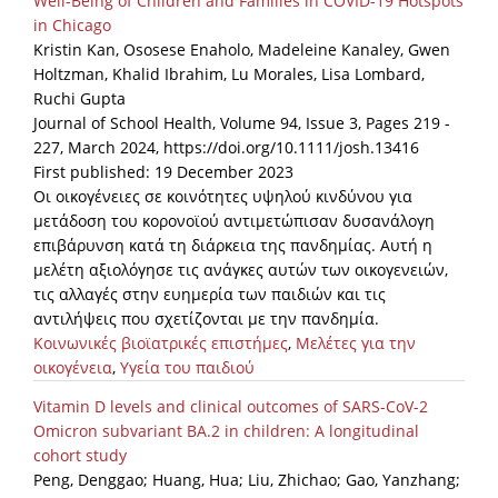
Well-Being of Children and Families in COVID-19 Hotspots
in Chicago
Kristin Kan, Ososese Enaholo, Madeleine Kanaley, Gwen
Holtzman, Khalid Ibrahim, Lu Morales, Lisa Lombard,
Ruchi Gupta
Journal of School Health, Volume 94, Issue 3, Pages 219 -
227, March 2024, https://doi.org/10.1111/josh.13416
First published: 19 December 2023
Οι οικογένειες σε κοινότητες υψηλού κινδύνου για
μετάδοση του κορονοϊού αντιμετώπισαν δυσανάλογη
επιβάρυνση κατά τη διάρκεια της πανδημίας. Αυτή η
μελέτη αξιολόγησε τις ανάγκες αυτών των οικογενειών,
τις αλλαγές στην ευημερία των παιδιών και τις
αντιλήψεις που σχετίζονται με την πανδημία.
Κοινωνικές βιοϊατρικές επιστήμες
,
Μελέτες για την
οικογένεια
,
Υγεία του παιδιού
Vitamin D levels and clinical outcomes of SARS-CoV-2
Omicron subvariant BA.2 in children: A longitudinal
cohort study
Peng, Denggao; Huang, Hua; Liu, Zhichao; Gao, Yanzhang;