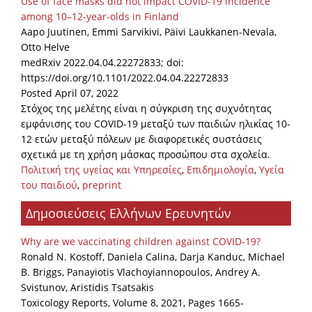
Use of face masks did not impact COVID-19 incidence
among 10–12-year-olds in Finland
Aapo Juutinen, Emmi Sarvikivi, Päivi Laukkanen-Nevala,
Otto Helve
medRxiv 2022.04.04.22272833; doi:
https://doi.org/10.1101/2022.04.04.22272833
Posted April 07, 2022
Στόχος της μελέτης είναι η σύγκριση της συχνότητας
εμφάνισης του COVID-19 μεταξύ των παιδιών ηλικίας 10-
12 ετών μεταξύ πόλεων με διαφορετικές συστάσεις
σχετικά με τη χρήση μάσκας προσώπου στα σχολεία.
Πολιτική της υγείας και Υπηρεσίες
,
Επιδημιολογία
,
Υγεία
του παιδιού
,
preprint
Δημοσιεύσεις Ελλήνων Ερευνητών
Why are we vaccinating children against COVID-19?
Ronald N. Kostoff, Daniela Calina, Darja Kanduc, Michael
B. Briggs, Panayiotis Vlachoyiannopoulos, Andrey A.
Svistunov, Aristidis Tsatsakis
Toxicology Reports, Volume 8, 2021, Pages 1665-