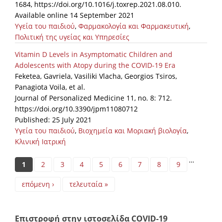
1684, https://doi.org/10.1016/j.toxrep.2021.08.010.
Available online 14 September 2021
Υγεία του παιδιού
,
Φαρμακολογία και Φαρμακευτική
,
Πολιτική της υγείας και Υπηρεσίες
Vitamin D Levels in Asymptomatic Children and
Adolescents with Atopy during the COVID-19 Era
Feketea, Gavriela, Vasiliki Vlacha, Georgios Tsiros,
Panagiota Voila, et al.
Journal of Personalized Medicine 11, no. 8: 712.
https://doi.org/10.3390/jpm11080712
Published: 25 July 2021
Υγεία του παιδιού
,
Βιοχημεία και Μοριακή βιολογία
,
Κλινική Ιατρική
Pages
…
1
2
3
4
5
6
7
8
9
επόμενη ›
τελευταία »
Επιστροφή στην ιστοσελίδα COVID-19