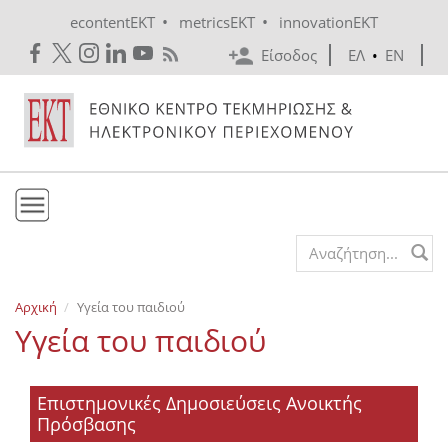
Skip to main content
•
•
econtentEKT
metricsEKT
innovationEKT
Είσοδος
ΕΛ
•
EN
Το ΕΚΤ
Search form
Υπηρεσίες
Αρχική
Υγεία του παιδιού
Εκδόσεις
Υγεία του παιδιού
Ενημέρωση
Επικοινωνία
Επιστημονικές Δημοσιεύσεις Ανοικτής
Πρόσβασης