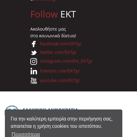
Follow
EKT
Ακολουθήστε μας
στα κοινωνικά δίκτυα!
facebook.com/EKTgr
twitter.com/EKTgr
instagram.com/the_EKTgr
linkedin.com/EKTgr
youtube.com/EKTgr
Για την καλύτερη εμπειρία στην περιήγηση σας,
απαιτείται η χρήση cookies του ιστοτόπου.
© 2026 Eθνικό Κέντρο Τεκμηρίωσης
Περισσότερα