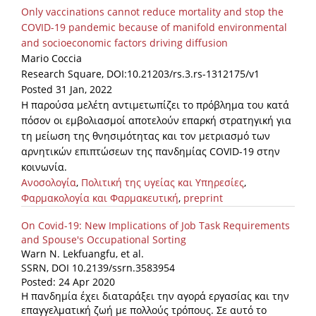
Only vaccinations cannot reduce mortality and stop the
COVID-19 pandemic because of manifold environmental
and socioeconomic factors driving diffusion
Mario Coccia
Research Square, DOI:10.21203/rs.3.rs-1312175/v1
Posted 31 Jan, 2022
Η παρούσα μελέτη αντιμετωπίζει το πρόβλημα του κατά
πόσον οι εμβολιασμοί αποτελούν επαρκή στρατηγική για
τη μείωση της θνησιμότητας και τον μετριασμό των
αρνητικών επιπτώσεων της πανδημίας COVID-19 στην
κοινωνία.
Ανοσολογία
,
Πολιτική της υγείας και Υπηρεσίες
,
Φαρμακολογία και Φαρμακευτική
,
preprint
On Covid-19: New Implications of Job Task Requirements
and Spouse's Occupational Sorting
Warn N. Lekfuangfu, et al.
SSRN, DOI 10.2139/ssrn.3583954
Posted: 24 Apr 2020
Η πανδημία έχει διαταράξει την αγορά εργασίας και την
επαγγελματική ζωή με πολλούς τρόπους. Σε αυτό το