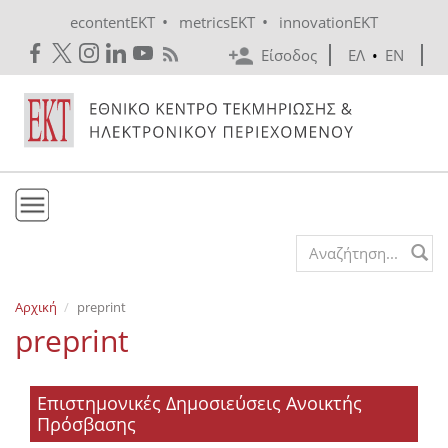
Skip to main content
•
•
econtentEKT
metricsEKT
innovationEKT
Είσοδος
ΕΛ
•
EN
Το ΕΚΤ
Search form
Υπηρεσίες
Αρχική
preprint
Εκδόσεις
preprint
Ενημέρωση
Επικοινωνία
Επιστημονικές Δημοσιεύσεις Ανοικτής
Πρόσβασης