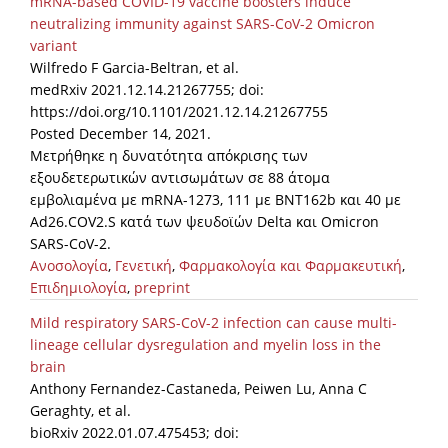
mRNA-based COVID-19 vaccine boosters induce
neutralizing immunity against SARS-CoV-2 Omicron
variant
Wilfredo F Garcia-Beltran, et al.
medRxiv 2021.12.14.21267755; doi:
https://doi.org/10.1101/2021.12.14.21267755
Posted December 14, 2021.
Μετρήθηκε η δυνατότητα απόκρισης των
εξουδετερωτικών αντισωμάτων σε 88 άτομα
εμβολιαμένα με mRNA-1273, 111 με BNT162b και 40 με
Ad26.COV2.S κατά των ψευδοϊών Delta και Omicron
SARS-CoV-2.
Ανοσολογία
,
Γενετική
,
Φαρμακολογία και Φαρμακευτική
,
Επιδημιολογία
,
preprint
Mild respiratory SARS-CoV-2 infection can cause multi-
lineage cellular dysregulation and myelin loss in the
brain
Anthony Fernandez-Castaneda, Peiwen Lu, Anna C
Geraghty, et al.
bioRxiv 2022.01.07.475453; doi: