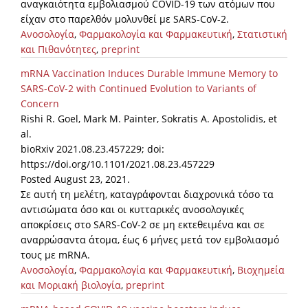
αναγκαιότητα εμβολιασμού COVID-19 των ατόμων που
είχαν στο παρελθόν μολυνθεί με SARS-CoV-2.
Ανοσολογία
,
Φαρμακολογία και Φαρμακευτική
,
Στατιστική
και Πιθανότητες
,
preprint
mRNA Vaccination Induces Durable Immune Memory to
SARS-CoV-2 with Continued Evolution to Variants of
Concern
Rishi R. Goel, Mark M. Painter, Sokratis A. Apostolidis, et
al.
bioRxiv 2021.08.23.457229; doi:
https://doi.org/10.1101/2021.08.23.457229
Posted August 23, 2021.
Σε αυτή τη μελέτη, καταγράφονται διαχρονικά τόσο τα
αντισώματα όσο και οι κυτταρικές ανοσολογικές
αποκρίσεις στο SARS-CoV-2 σε μη εκτεθειμένα και σε
αναρρώσαντα άτομα, έως 6 μήνες μετά τον εμβολιασμό
τους με mRNA.
Ανοσολογία
,
Φαρμακολογία και Φαρμακευτική
,
Βιοχημεία
και Μοριακή βιολογία
,
preprint