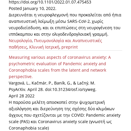
https://doi.org/10.1101/2022.01.07.475453
Posted January 10, 2022.
Διερευνάται η νευροφλεγμονή που προκαλείται από ήπια
αναπνευστική λοίμωξη μέσω SARS-CoV-2, χωρίς
νευροδιείσδυση, και οι επιπτώσεις στη νευρογένεση του
ιππόκαμπου και στην ολιγοδενδρογλοιακή γραμμή.
Νευρολογία
,
Πνευμονολογία και Αναπνευστικές
παθήσεις
,
Κλινική Ιατρική
,
preprint
Measuring various aspects of coronavirus anxiety: A
psychometric evaluation of Pandemic anxiety and
Coronophobia scales from the latent and network
perspective.
Vargová, L., Kačmár, P., Baník, G., & Lačný, M.
PsyArXiv. April 28. doi:10.31234/osf.io/syweg.
April 28 2022
Η παρούσα μελέτη αποσκοπεί στην ψυχομετρική
αξιολόγηση και διερεύνηση της σχέσης δύο κλιμάκων
άγχους που σχετίζονται με την COVID: Pandemic anxiety
scale (PAS) και Coronavirus anxiety scale (γνωστή ως
Coronaphobia scale)