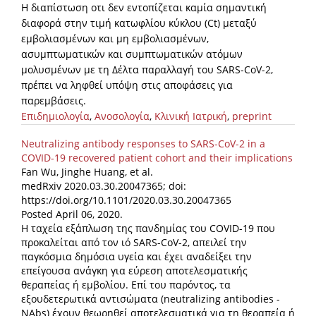
Η διαπίστωση οτι δεν εντοπίζεται καμία σημαντική
διαφορά στην τιμή κατωφλίου κύκλου (Ct) μεταξύ
εμβολιασμένων και μη εμβολιασμένων,
ασυμπτωματικών και συμπτωματικών ατόμων
μολυσμένων με τη Δέλτα παραλλαγή του SARS-CoV-2,
πρέπει να ληφθεί υπόψη στις αποφάσεις για
παρεμβάσεις.
Επιδημιολογία
,
Ανοσολογία
,
Κλινική Ιατρική
,
preprint
Neutralizing antibody responses to SARS-CoV-2 in a
COVID-19 recovered patient cohort and their implications
Fan Wu, Jinghe Huang, et al.
medRxiv 2020.03.30.20047365; doi:
https://doi.org/10.1101/2020.03.30.20047365
Posted April 06, 2020.
Η ταχεία εξάπλωση της πανδημίας του COVID-19 που
προκαλείται από τον ιό SARS-CoV-2, απειλεί την
παγκόσμια δημόσια υγεία και έχει αναδείξει την
επείγουσα ανάγκη για εύρεση αποτελεσματικής
θεραπείας ή εμβολίου. Επί του παρόντος, τα
εξουδετερωτικά αντισώματα (neutralizing antibodies -
NAbs) έχουν θεωρηθεί αποτελεσματικά για τη θεραπεία ή