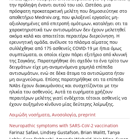
την πρόληψη έναντι αυτού του ιού. Ωστόσο, μια
πρόσφατη προκαταρκτική μελέτη που δημοσιεύτηκε στο
αποθετήριο Medrxiv.org, που φιλοξενεί εργασίες μη-
αξιολογημένες από επιτροπή ομότιμων, καταλήγει οτι τα
χαρακτηριστικά των αντισωμάτων δεν έχουν μελετηθεί
ακόμα καλά και απαιτείται περαιτέρω διερεύνηση. Η
ερευνητική ομάδα, ανέλυσε το πλάσμα αίματος που
συλλέχθηκε από 175 ασθενείς COVID-19 με ήπια όμως
συμπτώματα, οι οποίοι είχαν πάρει εξιτήριο από κλινική
της Σαγκάης. Παρατηρήθηκε ότι σχεδόν το ένα τρίτο των
δειγμάτων είχε μη-αναμενόμενα χαμηλά επίπεδα
αντισωμάτων, ενώ σε δέκα άτομα τα αντισώματα ήταν
μη ανιχνεύσιμα. Επίσης παρατηρήθηκε οτι τα επίπεδα
NAbs έχουν διακυμάνσεις και συσχετίζονται με την
ηλικία του ασθενούς. Αυτά τα ευρήματα χρήζουν
περαιτέρων μελέτης γιατί ενδέχεται τέτοιοι ασθενείς να
έχουν αυξημένο κίνδυνο μίας δεύτερης λοίμωξης.
Λοιμώδη νοσήματα
,
Ανοσολογία
,
preprint
Neuropathic symptoms with SARS-CoV-2 vaccination
Farinaz Safavi, Lindsey Gustafson, Brian Walitt, Tanya