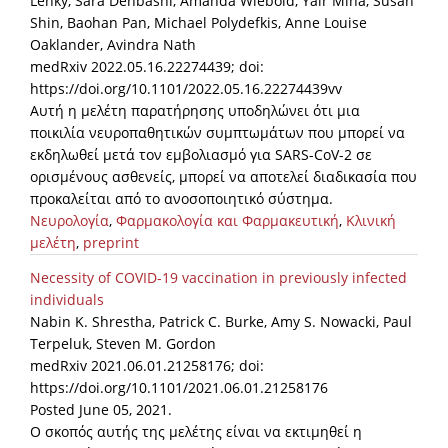
Lehky, Sara Dehbashi, Amanda Wiebold, Yair Mina, Susan
Shin, Baohan Pan, Michael Polydefkis, Anne Louise
Oaklander, Avindra Nath
medRxiv 2022.05.16.22274439; doi:
https://doi.org/10.1101/2022.05.16.22274439vv
Αυτή η μελέτη παρατήρησης υποδηλώνει ότι μια
ποικιλία νευροπαθητικών συμπτωμάτων που μπορεί να
εκδηλωθεί μετά τον εμβολιασμό για SARS-CoV-2 σε
ορισμένους ασθενείς, μπορεί να αποτελεί διαδικασία που
προκαλείται από το ανοσοποιητικό σύστημα.
Νευρολογία
,
Φαρμακολογία και Φαρμακευτική
,
Κλινική
μελέτη
,
preprint
Necessity of COVID-19 vaccination in previously infected
individuals
Nabin K. Shrestha, Patrick C. Burke, Amy S. Nowacki, Paul
Terpeluk, Steven M. Gordon
medRxiv 2021.06.01.21258176; doi:
https://doi.org/10.1101/2021.06.01.21258176
Posted June 05, 2021.
Ο σκοπός αυτής της μελέτης είναι να εκτιμηθεί η