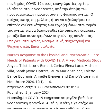
πανδημίας COVID-19 στους επαγγελματίες υγείας,
ιδιαίτερα στους νοσηλευτές, από την άποψη των
προστατευτικών παραγόντων της ψυχικής υγείας. Ο
στόχος αυτής της μελέτης ήταν να αξιολογήσει το
επίπεδο ανθεκτικότητας των εργαζομένων στον τομέα
της υγείας για να διαπιστωθεί εάν υπήρχαν διαφορές
μεταξύ δύο συγκεκριμένων στιγμών της πανδημίας.
Επαγγέλματα υγείας
,
Νοσηλευτική
,
Ψυχιατρική και
Ψυχική υγεία
,
Επιδημιολογία
Nurses Response to the Physical and Psycho-Social Care
Needs of Patients with COVID-19: A Mixed-Methods Study
Angela Tolotti, Loris Bonetti, Corina Elena Luca, Michele
Villa, Sarah Jayne Liptrott, Laura Maria Steiner, Colette
Balice-Bourgois, Annette Biegger and Dario Valcarenghi
Healthcare 2024, 12(1), 114,
https://doi.org/10.3390/healthcare12010114
Published: 3 January 2024
Η πανδημία COVID-19 επηρέασε σε μεγάλο βαθμό τη
νοσηλευτική φροντίδα. Αυτή η μελέτη είχε στόχο να
κατανοήσει ποιες νοσηλευτικές παρεμβάσεις ήταν