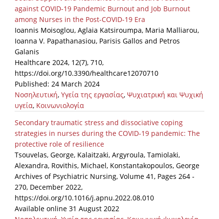
against COVID-19 Pandemic Burnout and Job Burnout
among Nurses in the Post-COVID-19 Era
Ioannis Moisoglou, Aglaia Katsiroumpa, Maria Malliarou,
Ioanna V. Papathanasiou, Parisis Gallos and Petros
Galanis
Healthcare 2024, 12(7), 710,
https://doi.org/10.3390/healthcare12070710
Published: 24 March 2024
Νοσηλευτική
,
Υγεία της εργασίας
,
Ψυχιατρική και Ψυχική
υγεία
,
Κοινωνιολογία
Secondary traumatic stress and dissociative coping
strategies in nurses during the COVID-19 pandemic: The
protective role of resilience
Tsouvelas, George, Kalaitzaki, Argyroula, Tamiolaki,
Alexandra, Rovithis, Michael, Konstantakopoulos, George
Archives of Psychiatric Nursing, Volume 41, Pages 264 -
270, December 2022,
https://doi.org/10.1016/j.apnu.2022.08.010
Available online 31 August 2022