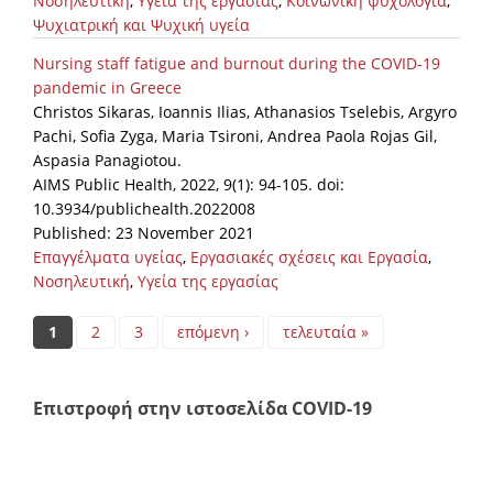
Νοσηλευτική
,
Υγεία της εργασίας
,
Κοινωνική ψυχολογία
,
Ψυχιατρική και Ψυχική υγεία
Nursing staff fatigue and burnout during the COVID-19
pandemic in Greece
Christos Sikaras, Ioannis Ilias, Athanasios Tselebis, Argyro
Pachi, Sofia Zyga, Maria Tsironi, Andrea Paola Rojas Gil,
Aspasia Panagiotou.
AIMS Public Health, 2022, 9(1): 94-105. doi:
10.3934/publichealth.2022008
Published: 23 November 2021
Επαγγέλματα υγείας
,
Εργασιακές σχέσεις και Εργασία
,
Νοσηλευτική
,
Υγεία της εργασίας
Pages
1
2
3
επόμενη ›
τελευταία »
Επιστροφή στην ιστοσελίδα COVID-19