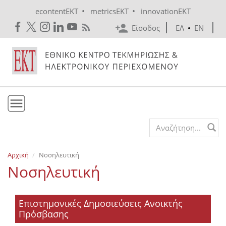
Skip to main content
•
•
econtentEKT
metricsEKT
innovationEKT
Είσοδος
ΕΛ
•
EN
Το ΕΚΤ
Search form
Υπηρεσίες
Αρχική
Νοσηλευτική
Εκδόσεις
Νοσηλευτική
Ενημέρωση
Επικοινωνία
Επιστημονικές Δημοσιεύσεις Ανοικτής
Πρόσβασης