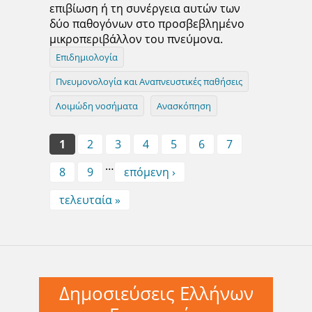
επιβίωση ή τη συνέργεια αυτών των
δύο παθογόνων στο προσβεβλημένο
μικροπεριβάλλον του πνεύμονα.
Επιδημιολογία
Πνευμονολογία και Αναπνευστικές παθήσεις
Λοιμώδη νοσήματα
Ανασκόπηση
Pages
1
2
3
4
5
6
7
…
8
9
επόμενη ›
τελευταία »
Δημοσιεύσεις Ελλήνων