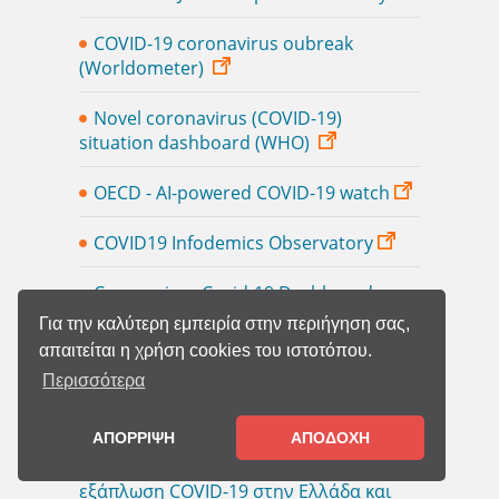
COVID-19 coronavirus oubreak
(Worldometer)
Novel coronavirus (COVID-19)
situation dashboard (WHO)
OECD - AI-powered COVID-19 watch
COVID19 Infodemics Observatory
Coronavirus Covid-19 Dashboard
(BEYOND - Εθνικο Αστεροσκοπείο
Για την καλύτερη εμπειρία στην περιήγηση σας,
Αθηνών)
απαιτείται η χρήση cookies του ιστοτόπου.
Περισσότερα
COVID-19 Regional Labour dashboard
(University of Aegean / YOUTHShare)
ΑΠΟΡΡΙΨΗ
ΑΠΟΔΟΧΗ
Διαδραστικός χάρτης για την
εξάπλωση COVID-19 στην Ελλάδα και