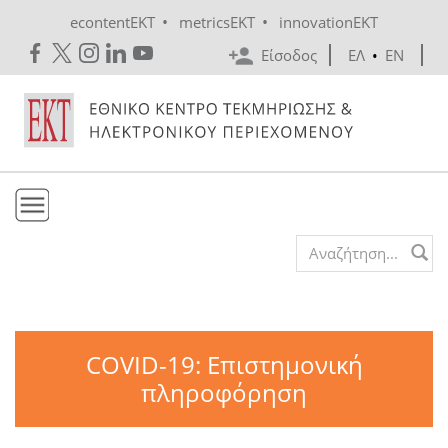
Skip to main content
•
•
econtentEKT
metricsEKT
innovationEKT
Είσοδος
ΕΛ
•
EN
Το ΕΚΤ
Search form
Υπηρεσίες
Εκδόσεις
Ενημέρωση
COVID-19: Επιστημονική
Επικοινωνία
πληροφόρηση