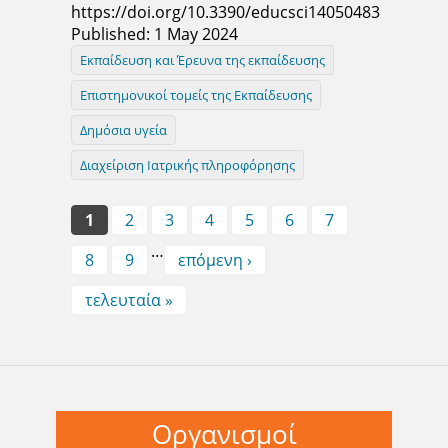
https://doi.org/10.3390/educsci14050483
Published: 1 May 2024
Εκπαίδευση και Έρευνα της εκπαίδευσης
Επιστημονικοί τομείς της Εκπαίδευσης
Δημόσια υγεία
Διαχείριση Ιατρικής πληροφόρησης
Pages
1
2
3
4
5
6
7
…
8
9
επόμενη ›
τελευταία »
Οργανισμοί