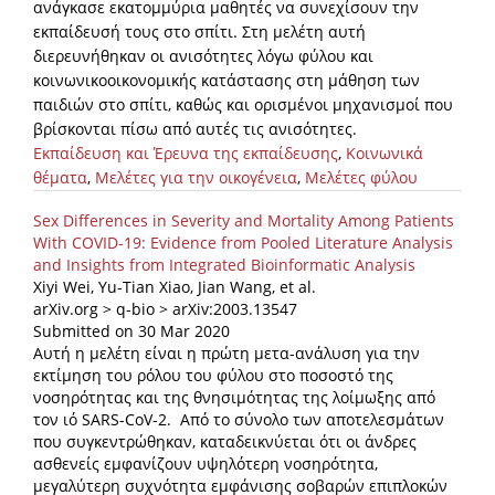
ανάγκασε εκατομμύρια μαθητές να συνεχίσουν την
εκπαίδευσή τους στο σπίτι. Στη μελέτη αυτή
διερευνήθηκαν οι ανισότητες λόγω φύλου και
κοινωνικοοικονομικής κατάστασης στη μάθηση των
παιδιών στο σπίτι, καθώς και ορισμένοι μηχανισμοί που
βρίσκονται πίσω από αυτές τις ανισότητες.
Εκπαίδευση και Έρευνα της εκπαίδευσης
,
Κοινωνικά
θέματα
,
Μελέτες για την οικογένεια
,
Μελέτες φύλου
Sex Differences in Severity and Mortality Among Patients
With COVID-19: Evidence from Pooled Literature Analysis
and Insights from Integrated Bioinformatic Analysis
Xiyi Wei, Yu-Tian Xiao, Jian Wang, et al.
arXiv.org > q-bio > arXiv:2003.13547
Submitted on 30 Mar 2020
Αυτή η μελέτη είναι η πρώτη μετα-ανάλυση για την
εκτίμηση του ρόλου του φύλου στο ποσοστό της
νοσηρότητας και της θνησιμότητας της λοίμωξης από
τον ιό SARS-CoV-2. Από το σύνολο των αποτελεσμάτων
που συγκεντρώθηκαν, καταδεικνύεται ότι οι άνδρες
ασθενείς εμφανίζουν υψηλότερη νοσηρότητα,
μεγαλύτερη συχνότητα εμφάνισης σοβαρών επιπλοκών