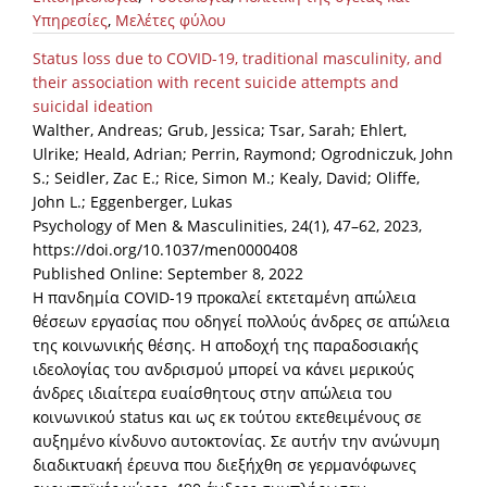
Υπηρεσίες
,
Μελέτες φύλου
Status loss due to COVID-19, traditional masculinity, and
their association with recent suicide attempts and
suicidal ideation
Walther, Andreas; Grub, Jessica; Tsar, Sarah; Ehlert,
Ulrike; Heald, Adrian; Perrin, Raymond; Ogrodniczuk, John
S.; Seidler, Zac E.; Rice, Simon M.; Kealy, David; Oliffe,
John L.; Eggenberger, Lukas
Psychology of Men & Masculinities, 24(1), 47–62, 2023,
https://doi.org/10.1037/men0000408
Published Online: September 8, 2022
Η πανδημία COVID-19 προκαλεί εκτεταμένη απώλεια
θέσεων εργασίας που οδηγεί πολλούς άνδρες σε απώλεια
της κοινωνικής θέσης. Η αποδοχή της παραδοσιακής
ιδεολογίας του ανδρισμού μπορεί να κάνει μερικούς
άνδρες ιδιαίτερα ευαίσθητους στην απώλεια του
κοινωνικού status και ως εκ τούτου εκτεθειμένους σε
αυξημένο κίνδυνο αυτοκτονίας. Σε αυτήν την ανώνυμη
διαδικτυακή έρευνα που διεξήχθη σε γερμανόφωνες