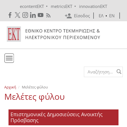
Skip to main content
•
•
econtentEKT
metricsEKT
innovationEKT
Είσοδος
ΕΛ
•
EN
Το ΕΚΤ
Search form
Υπηρεσίες
Αρχική
Μελέτες φύλου
Εκδόσεις
Μελέτες φύλου
Ενημέρωση
Επικοινωνία
Επιστημονικές Δημοσιεύσεις Ανοικτής
Πρόσβασης