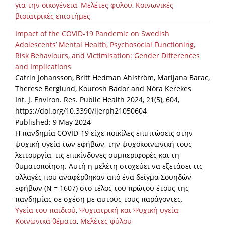
για την οικογένεια
,
Μελέτες φύλου
,
Κοινωνικές
βιοϊατρικές επιστήμες
Impact of the COVID-19 Pandemic on Swedish
Adolescents’ Mental Health, Psychosocial Functioning,
Risk Behaviours, and Victimisation: Gender Differences
and Implications
Catrin Johansson, Britt Hedman Ahlström, Marijana Barac,
Therese Berglund, Kourosh Bador and Nóra Kerekes
Int. J. Environ. Res. Public Health 2024, 21(5), 604,
https://doi.org/10.3390/ijerph21050604
Published: 9 May 2024
Η πανδημία COVID-19 είχε ποικίλες επιπτώσεις στην
ψυχική υγεία των εφήβων, την ψυχοκοινωνική τους
λειτουργία, τις επικίνδυνες συμπεριφορές και τη
θυματοποίηση. Αυτή η μελέτη στοχεύει να εξετάσει τις
αλλαγές που αναφέρθηκαν από ένα δείγμα Σουηδών
εφήβων (N = 1607) στο τέλος του πρώτου έτους της
πανδημίας σε σχέση με αυτούς τους παράγοντες.
Υγεία του παιδιού
,
Ψυχιατρική και Ψυχική υγεία
,
Κοινωνικά θέματα
,
Μελέτες φύλου