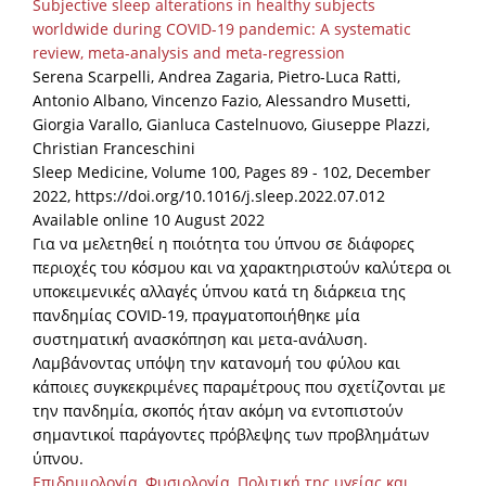
Subjective sleep alterations in healthy subjects
worldwide during COVID-19 pandemic: A systematic
review, meta-analysis and meta-regression
Serena Scarpelli, Andrea Zagaria, Pietro-Luca Ratti,
Antonio Albano, Vincenzo Fazio, Alessandro Musetti,
Giorgia Varallo, Gianluca Castelnuovo, Giuseppe Plazzi,
Christian Franceschini
Sleep Medicine, Volume 100, Pages 89 - 102, December
2022, https://doi.org/10.1016/j.sleep.2022.07.012
Available online 10 August 2022
Για να μελετηθεί η ποιότητα του ύπνου σε διάφορες
περιοχές του κόσμου και να χαρακτηριστούν καλύτερα οι
υποκειμενικές αλλαγές ύπνου κατά τη διάρκεια της
πανδημίας COVID-19, πραγματοποιήθηκε μία
συστηματική ανασκόπηση και μετα-ανάλυση.
Λαμβάνοντας υπόψη την κατανομή του φύλου και
κάποιες συγκεκριμένες παραμέτρους που σχετίζονται με
την πανδημία, σκοπός ήταν ακόμη να εντοπιστούν
σημαντικοί παράγοντες πρόβλεψης των προβλημάτων
ύπνου.
Επιδημιολογία
,
Φυσιολογία
,
Πολιτική της υγείας και