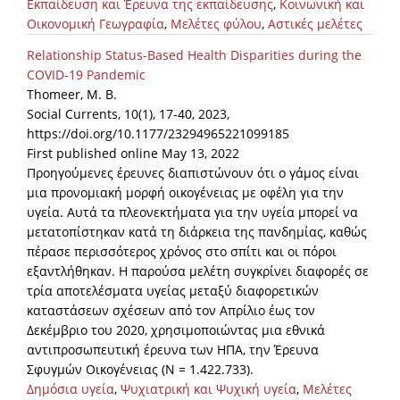
Εκπαίδευση και Έρευνα της εκπαίδευσης
,
Κοινωνική και
Οικονομική Γεωγραφία
,
Μελέτες φύλου
,
Αστικές μελέτες
Relationship Status-Based Health Disparities during the
COVID-19 Pandemic
Thomeer, M. B.
Social Currents, 10(1), 17-40, 2023,
https://doi.org/10.1177/23294965221099185
First published online May 13, 2022
Προηγούμενες έρευνες διαπιστώνουν ότι ο γάμος είναι
μια προνομιακή μορφή οικογένειας με οφέλη για την
υγεία. Αυτά τα πλεονεκτήματα για την υγεία μπορεί να
μετατοπίστηκαν κατά τη διάρκεια της πανδημίας, καθώς
πέρασε περισσότερος χρόνος στο σπίτι και οι πόροι
εξαντλήθηκαν. Η παρούσα μελέτη συγκρίνει διαφορές σε
τρία αποτελέσματα υγείας μεταξύ διαφορετικών
καταστάσεων σχέσεων από τον Απρίλιο έως τον
Δεκέμβριο του 2020, χρησιμοποιώντας μια εθνικά
αντιπροσωπευτική έρευνα των ΗΠΑ, την Έρευνα
Σφυγμών Οικογένειας (N = 1.422.733).
Δημόσια υγεία
,
Ψυχιατρική και Ψυχική υγεία
,
Μελέτες