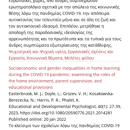
ευρωπαϊκές χώρες, 490 άνδρες συμπλήρωσαν
ερωτηματολόγια σχετικά με την απώλεια της κοινωνικής
θέσης λόγω της πανδημίας COVID-19, την απόπειρα
αυτοκτονίας τον τελευταίο μήνα και σε όλη τη ζωή και
τον αυτοκτονικό ιδεασμό. Επιπλέον, μετρήθηκε η
αποδοχή της παραδοσιακής ιδεολογίας της
αρρενωπότητας και τα πρωτότυπα και τα τυπικά για τους
άνδρες συμπτώματα εξωτερίκευσης της κατάθλιψης.
Ψυχιατρική και Ψυχική υγεία
,
Εργασιακές σχέσεις και
Εργασία
,
Κοινωνικά θέματα
,
Μελέτες φύλου
Socioeconomic and gender inequalities in home learning
during the COVID-19 pandemic: examining the roles of
the home environment, parent supervision, and
educational provisions
Easterbrook, M. J.; Doyle, L.; Grozev, V. H.; Kosakowska-
Berezecka, N.; Harris, P. R.; Phalet, K.
Educational and Developmental Psychologist, 40(1): 27-39,
2023, https://doi.org/10.1080/20590776.2021.2014281
Published online: 20 Jan 2022
Το κλείσιμο των σχολείων λόγω της πανδημίας COVID-19