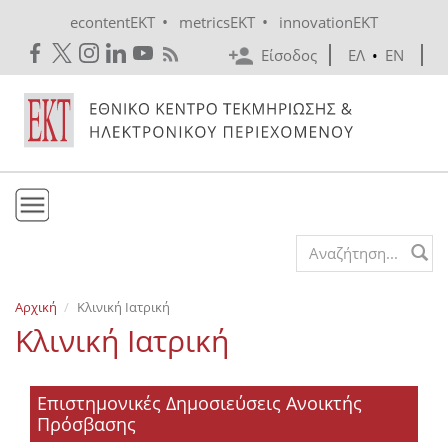
Skip to main content
•
•
econtentEKT
metricsEKT
innovationEKT
Είσοδος
ΕΛ
•
EN
Το ΕΚΤ
Search form
Υπηρεσίες
Αρχική
Κλινική Ιατρική
Εκδόσεις
Κλινική Ιατρική
Ενημέρωση
Επικοινωνία
Επιστημονικές Δημοσιεύσεις Ανοικτής
Πρόσβασης