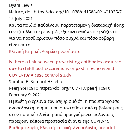
Dyani Lewis
Nature, doi: https://doi.org/10.1038/d41586-021-01935-7
14 July 2021
Και τα παιδιά παθαίνουν παρατεταμένη διαταραχή (long
covid) αλλά οι ερευνητές εξακολουθούν να εργάζονται
για να προσδιορίσουν πόσο συχνά και πόσο σοβαρή
είναι αυτή.
Κλινική Ιατρική
,
Λοιμώδη νοσήματα
Is there a link between pre-existing antibodies acquired
due to childhood vaccinations or past infections and
COVID-19? A case control study
Sumbul B, Sumbul HE, et al.
PeerJ 9:e10910 https://doi.org/10.7717/peerj.10910
February 9, 2021
Η μελέτη διερευνά τον ισχυρισμό ότι η προϋπάρχουσα
ανοσολογική μνήμη, που αποκτήθηκε από εμβολιασμούς
στην παιδική ηλικία ή από προηγούμενες μολύνσεις
παρέχουν κάποια προστασία έναντι της COVID-19.
Επιδημιολογία
,
Κλινική Ιατρική
,
Ανοσολογία
,
preprint