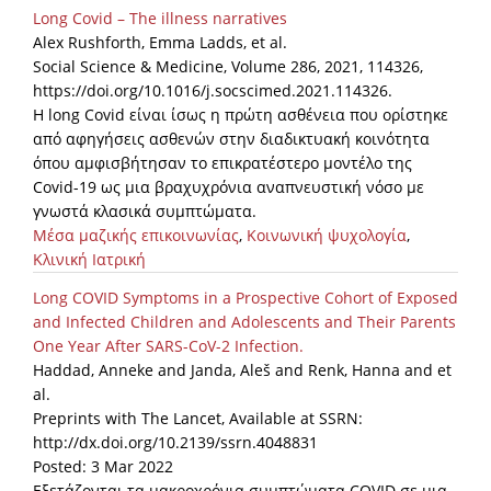
Long Covid – The illness narratives
Alex Rushforth, Emma Ladds, et al.
Social Science & Medicine, Volume 286, 2021, 114326,
https://doi.org/10.1016/j.socscimed.2021.114326.
Η long Covid είναι ίσως η πρώτη ασθένεια που ορίστηκε
από αφηγήσεις ασθενών στην διαδικτυακή κοινότητα
όπου αμφισβήτησαν το επικρατέστερο μοντέλο της
Covid-19 ως μια βραχυχρόνια αναπνευστική νόσο με
γνωστά κλασικά συμπτώματα.
Μέσα μαζικής επικοινωνίας
,
Κοινωνική ψυχολογία
,
Κλινική Ιατρική
Long COVID Symptoms in a Prospective Cohort of Exposed
and Infected Children and Adolescents and Their Parents
One Year After SARS-CoV-2 Infection.
Haddad, Anneke and Janda, Aleš and Renk, Hanna and et
al.
Preprints with The Lancet, Available at SSRN:
http://dx.doi.org/10.2139/ssrn.4048831
Posted: 3 Mar 2022
Εξετάζονται τα μακροχρόνια συμπτώματα COVID σε μια