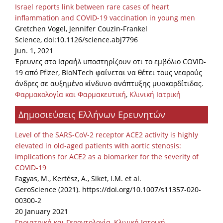
Israel reports link between rare cases of heart
inflammation and COVID-19 vaccination in young men
Gretchen Vogel, Jennifer Couzin-Frankel
Science, doi:10.1126/science.abj7796
Jun. 1, 2021
Έρευνες στο Ισραήλ υποστηρίζουν οτι το εμβόλιο COVID-
19 από Pfizer, BioNTech φαίνεται να θέτει τους νεαρούς
άνδρες σε αυξημένο κίνδυνο ανάπτυξης μυοκαρδίτιδας.
Φαρμακολογία και Φαρμακευτική
,
Κλινική Ιατρική
Δημοσιεύσεις Ελλήνων Ερευνητών
Level of the SARS-CoV-2 receptor ACE2 activity is highly
elevated in old-aged patients with aortic stenosis:
implications for ACE2 as a biomarker for the severity of
COVID-19
Fagyas, M., Kertész, A., Siket, I.M. et al.
GeroScience (2021). https://doi.org/10.1007/s11357-020-
00300-2
20 January 2021
Γηριατρική και Γεροντολογία
,
Κλινική Ιατρική
,