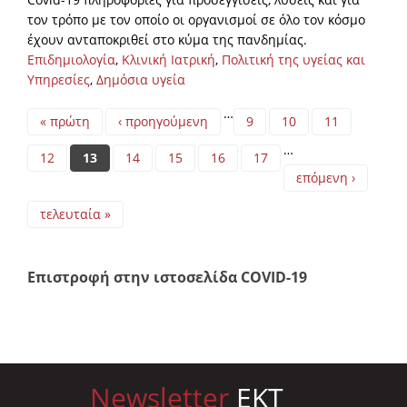
τον τρόπο με τον οποίο οι οργανισμοί σε όλο τον κόσμο
έχουν ανταποκριθεί στο κύμα της πανδημίας.
Επιδημιολογία
,
Κλινική Ιατρική
,
Πολιτική της υγείας και
Υπηρεσίες
,
Δημόσια υγεία
Pages
…
« πρώτη
‹ προηγούμενη
9
10
11
…
12
13
14
15
16
17
επόμενη ›
τελευταία »
Επιστροφή στην ιστοσελίδα COVID-19
Newsletter
EKT