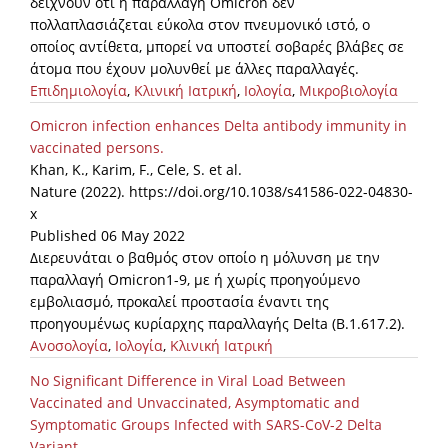
δείχνουν ότι η παραλλαγή Omicron δεν
πολλαπλασιάζεται εύκολα στον πνευμονικό ιστό, ο
οποίος αντίθετα, μπορεί να υποστεί σοβαρές βλάβες σε
άτομα που έχουν μολυνθεί με άλλες παραλλαγές.
Επιδημιολογία
,
Κλινική Ιατρική
,
Ιολογία
,
Μικροβιολογία
Omicron infection enhances Delta antibody immunity in
vaccinated persons.
Khan, K., Karim, F., Cele, S. et al.
Nature (2022). https://doi.org/10.1038/s41586-022-04830-
x
Published 06 May 2022
Διερευνάται ο βαθμός στον οποίο η μόλυνση με την
παραλλαγή Omicron1-9, με ή χωρίς προηγούμενο
εμβολιασμό, προκαλεί προστασία έναντι της
προηγουμένως κυρίαρχης παραλλαγής Delta (B.1.617.2).
Ανοσολογία
,
Ιολογία
,
Κλινική Ιατρική
No Significant Difference in Viral Load Between
Vaccinated and Unvaccinated, Asymptomatic and
Symptomatic Groups Infected with SARS-CoV-2 Delta
Variant