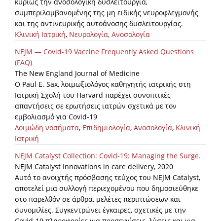
κυρίως την ανοσολογική δυσλειτουργία,
συμπεριλαμβανομένης της μη ειδικής νευροφλεγμονής
και της αντινευρικής αυτοάνοσης δυσλειτουργίας.
Κλινική Ιατρική
,
Νευρολογία
,
Ανοσολογία
NEJM — Covid-19 Vaccine Frequently Asked Questions
(FAQ)
The New England Journal of Medicine
Ο Paul E. Sax, λοιμωξιολόγος καθηγητής ιατρικής στη
Ιατρική Σχολή του Harvard παρέχει συνοπτικές
απαντήσεις σε ερωτήσεις ιατρών σχετικά με τον
εμβολιασμό για Covid-19
Λοιμώδη νοσήματα
,
Επιδημιολογία
,
Ανοσολογία
,
Κλινική
Ιατρική
NEJM Catalyst Collection: Covid-19: Managing the Surge.
NEJM Catalyst Innovations in care delivery, 2020
Αυτό το ανοιχτής πρόσβασης τεύχος του NEJM Catalyst,
αποτελεί μια συλλογή περιεχομένου που δημοσιεύθηκε
στο παρελθόν σε άρθρα, μελέτες περιπτώσεων και
συνομιλίες. Συγκεντρώνει έγκαιρες, σχετικές με την
Covid-19 πληροφορίες για προσεγγίσεις, λύσεις και για