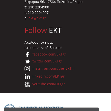
Ζεφύρου 56, 17564 Παλαιό Φάληρο
τ: 210 2204900
f: 210 2204997
e:
ekt@ekt.gr
Follow
EKT
Ακολουθήστε μας
στα κοινωνικά δίκτυα!
facebook.com/EKTgr
twitter.com/EKTgr
instagram.com/the_EKTgr
linkedin.com/EKTgr
youtube.com/EKTgr