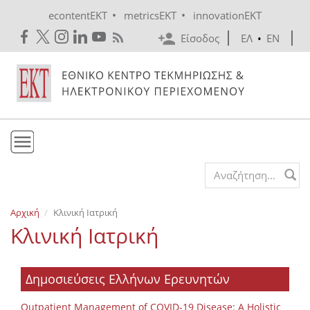
Skip to main content
•
•
econtentEKT
metricsEKT
innovationEKT
Είσοδος
ΕΛ
•
EN
Το ΕΚΤ
Search form
Υπηρεσίες
Αρχική
Κλινική Ιατρική
Εκδόσεις
Κλινική Ιατρική
Ενημέρωση
Επικοινωνία
Δημοσιεύσεις Ελλήνων Ερευνητών
Outpatient Management of COVID-19 Disease: A Holistic