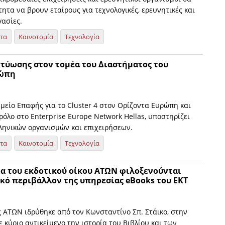
ητα να βρουν εταίρους για τεχνολογικές, ερευνητικές και
γασίες.
ητα
Καινοτομία
Τεχνολογία
τύωσης στον τομέα του Διαστήματος του
ρώπη
ημείο Επαφής για το Cluster 4 στον Ορίζοντα Ευρώπη και
ρόλο στο Enterprise Europe Network Hellas, υποστηρίζει
ληνικών οργανισμών και επιχειρήσεων.
ητα
Καινοτομία
Τεχνολογία
ία του εκδοτικού οίκου ΑΤΩΝ φιλοξενούνται
κό περιβάλλον της υπηρεσίας eBooks του ΕΚΤ
ς ΑΤΩΝ ιδρύθηκε από τον Κωνσταντίνο Σπ. Στάικο, στην
ε κύριο αντικείμενο την ιστορία του Βιβλίου και των