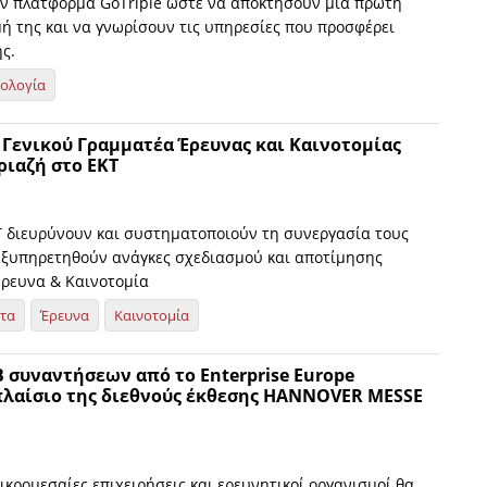
ν πλατφόρμα GoTriple ώστε να αποκτήσουν μια πρώτη
μή της και να γνωρίσουν τις υπηρεσίες που προσφέρει
ς.
νολογία
 Γενικού Γραμματέα Έρευνας και Καινοτομίας
ριαζή στο ΕΚΤ
ΚΤ διευρύνουν και συστηματοποιούν τη συνεργασία τους
εξυπηρετηθούν ανάγκες σχεδιασμού και αποτίμησης
Έρευνα & Καινοτομία
ητα
Έρευνα
Καινοτομία
 συναντήσεων από το Enterprise Europe
πλαίσιο της διεθνούς έκθεσης HANNOVER MESSE
κρομεσαίες επιχειρήσεις και ερευνητικοί οργανισμοί θα