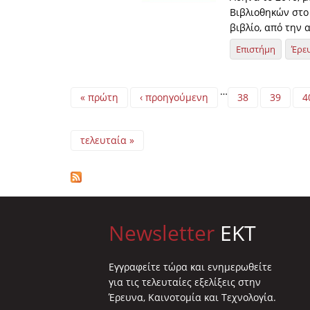
Βιβλιοθηκών στο 
βιβλίο, από την 
Επιστήμη
Έρε
Pages
…
« πρώτη
‹ προηγούμενη
38
39
4
τελευταία »
Newsletter
EKT
Eγγραφείτε τώρα και ενημερωθείτε
για τις τελευταίες εξελίξεις στην
Έρευνα, Καινοτομία και Τεχνολογία.