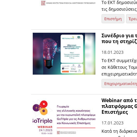
Το ΕΚΤ δημοσιεύε
τις δημοσιεύσει
Επιστήμη
Έρε
Συνέδριο για 
που τη στηρί
18.01.2023
Το ΕΚΤ συμμετέχε
σε Κάθετους Τομε
επιχειρηματικότη
Επιχειρηματικότ
Webinar από τ
πλατφόρμας Go
Επιστήμες
17.01.2023
Κατά τη διάρκει