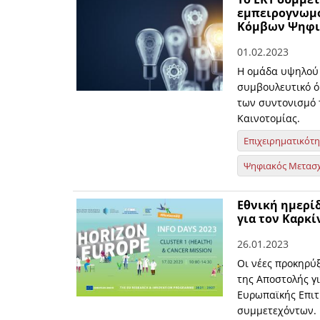
εμπειρογνωμό
Κόμβων Ψηφι
01.02.2023
Η ομάδα υψηλού 
συμβουλευτικό όρ
των συντονισμό
Καινοτομίας.
Επιχειρηματικότ
Ψηφιακός Μετασ
Εθνική ημερί
για τον Καρκί
26.01.2023
Οι νέες προκηρύξ
της Αποστολής γι
Ευρωπαϊκής Επι
συμμετεχόντων.