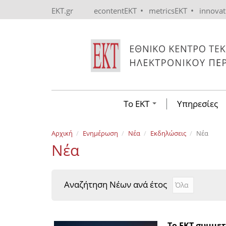
Skip to main content
•
•
EKT.gr
econtentEKT
metricsEKT
innova
Το ΕΚΤ
Υπηρεσίες
Αρχική
Ενημέρωση
Νέα
Εκδηλώσεις
Νέα
Νέα
Αναζήτηση Νέων ανά έτος
Αναζήτηση Νέ
Year
Το ΕΚΤ συμμε