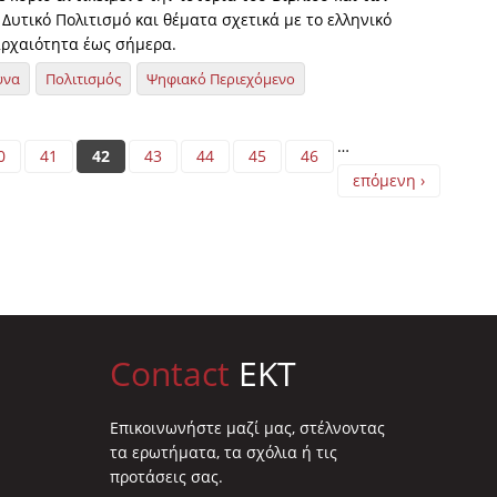
Δυτικό Πολιτισμό και θέματα σχετικά με το ελληνικό
αρχαιότητα έως σήμερα.
υνα
Πολιτισμός
Ψηφιακό Περιεχόμενο
…
0
41
42
43
44
45
46
επόμενη ›
Contact
EKT
Επικοινωνήστε μαζί μας, στέλνοντας
τα ερωτήματα, τα σχόλια ή τις
προτάσεις σας.