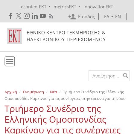
Skip to main content
•
•
econtentEKT
metricsEKT
innovationEKT
Είσοδος
ΕΛ
•
EN
Το ΕΚΤ
Search form
Υπηρεσίες
Αρχική
Ενημέρωση
Νέα
Τριήμερο Συνέδριο της Ελληνικής
Εκδόσεις
Ομοσπονδίας Καρκίνου για τις συνέργειες στην έρευνα για τη νόσο
Ενημέρωση
Τριήμερο Συνέδριο της
Επικοινωνία
Ελληνικής Ομοσπονδίας
Καρκίνου για τις συνέργειες