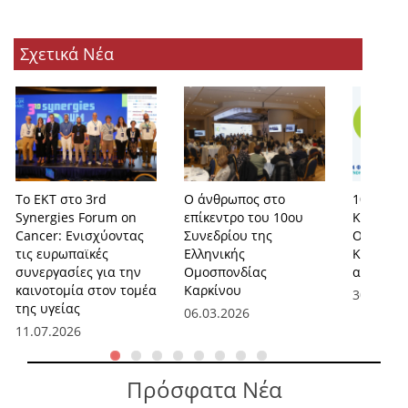
Σχετικά Νέα
Το ΕΚΤ στο 3rd
Ο άνθρωπος στο
10ο Συνέ
Synergies Forum on
επίκεντρο του 10ου
Καρκίνο 
Cancer: Ενισχύοντας
Συνεδρίου της
Ομοσπον
τις ευρωπαϊκές
Ελληνικής
Καρκίνου
συνεργασίες για την
Ομοσπονδίας
αιγίδα τ
καινοτομία στον τομέα
Καρκίνου
30.01.20
της υγείας
06.03.2026
11.07.2026
Πρόσφατα Νέα