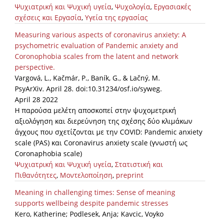
Ψυχιατρική και Ψυχική υγεία
,
Ψυχολογία
,
Εργασιακές
σχέσεις και Εργασία
,
Υγεία της εργασίας
Measuring various aspects of coronavirus anxiety: A
psychometric evaluation of Pandemic anxiety and
Coronophobia scales from the latent and network
perspective.
Vargová, L., Kačmár, P., Baník, G., & Lačný, M.
PsyArXiv. April 28. doi:10.31234/osf.io/syweg.
April 28 2022
Η παρούσα μελέτη αποσκοπεί στην ψυχομετρική
αξιολόγηση και διερεύνηση της σχέσης δύο κλιμάκων
άγχους που σχετίζονται με την COVID: Pandemic anxiety
scale (PAS) και Coronavirus anxiety scale (γνωστή ως
Coronaphobia scale)
Ψυχιατρική και Ψυχική υγεία
,
Στατιστική και
Πιθανότητες
,
Μοντελοποίηση
,
preprint
Meaning in challenging times: Sense of meaning
supports wellbeing despite pandemic stresses
Kero, Katherine; Podlesek, Anja; Kavcic, Voyko