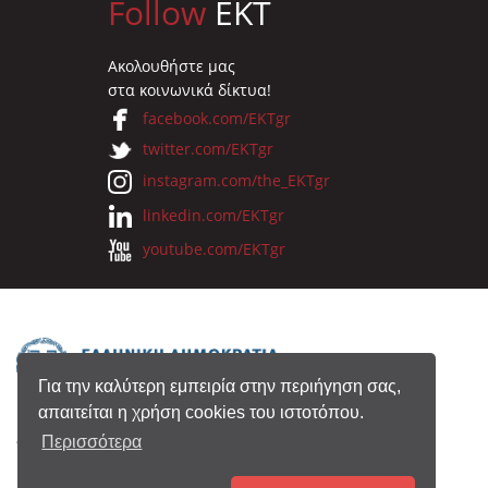
Follow
EKT
Ακολουθήστε μας
στα κοινωνικά δίκτυα!
facebook.com/EKTgr
twitter.com/EKTgr
instagram.com/the_EKTgr
linkedin.com/EKTgr
youtube.com/EKTgr
Για την καλύτερη εμπειρία στην περιήγηση σας,
απαιτείται η χρήση cookies του ιστοτόπου.
© 2026 Eθνικό Κέντρο Τεκμηρίωσης
Περισσότερα