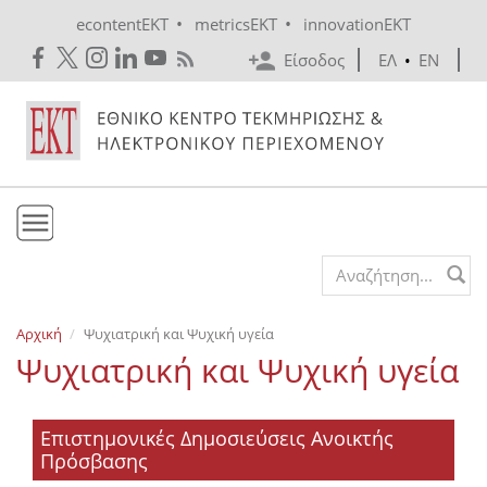
Skip to main content
•
•
econtentEKT
metricsEKT
innovationEKT
Είσοδος
ΕΛ
•
EN
Το ΕΚΤ
Search form
Υπηρεσίες
Αρχική
Ψυχιατρική και Ψυχική υγεία
Εκδόσεις
Ψυχιατρική και Ψυχική υγεία
Ενημέρωση
Επικοινωνία
Επιστημονικές Δημοσιεύσεις Ανοικτής
Πρόσβασης