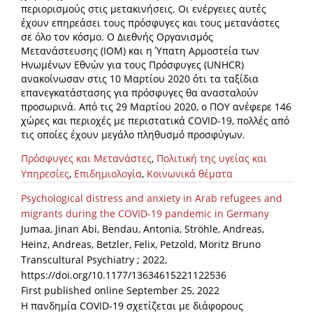
περιορισμούς στις μετακινήσεις. Οι ενέργειες αυτές
έχουν επηρεάσει τους πρόσφυγες και τους μετανάστες
σε όλο τον κόσμο. Ο Διεθνής Οργανισμός
Μετανάστευσης (IOM) και η Ύπατη Αρμοστεία των
Ηνωμένων Εθνών για τους Πρόσφυγες (UNHCR)
ανακοίνωσαν στις 10 Μαρτίου 2020 ότι τα ταξίδια
επανεγκατάστασης για πρόσφυγες θα ανασταλούν
προσωρινά. Από τις 29 Μαρτίου 2020, ο ΠΟΥ ανέφερε 146
χώρες και περιοχές με περιστατικά COVID-19, πολλές από
τις οποίες έχουν μεγάλο πληθυσμό προσφύγων.
Πρόσφυγες και Μετανάστες
,
Πολιτική της υγείας και
Υπηρεσίες
,
Επιδημιολογία
,
Κοινωνικά θέματα
Psychological distress and anxiety in Arab refugees and
migrants during the COVID-19 pandemic in Germany
Jumaa, Jinan Abi, Bendau, Antonia, Ströhle, Andreas,
Heinz, Andreas, Betzler, Felix, Petzold, Moritz Bruno
Transcultural Psychiatry ; 2022,
https://doi.org/10.1177/13634615221122536
First published online September 25, 2022
Η πανδημία COVID-19 σχετίζεται με διάφορους