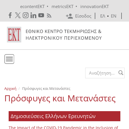
Skip to main content
•
•
econtentEKT
metricsEKT
innovationEKT
Είσοδος
ΕΛ
•
EN
Το ΕΚΤ
Search form
Υπηρεσίες
Αρχική
Πρόσφυγες και Μετανάστες
Εκδόσεις
Πρόσφυγες και Μετανάστες
Ενημέρωση
Επικοινωνία
Δημοσιεύσεις Ελλήνων Ερευνητών
The Impact of the COVID-19 Pandemic in the Inclusion of