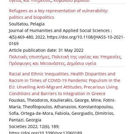
υγείας και Υπηρεσίες
,
Κεφάλαιο βιβλίου
Refugees as a key representation of vulnerability:
politics and biopolitics
Soultatou, Pelagia
Journal of Humanities and Applied Social Sciences ;
4(5):469-480, 2022, https://doi.org/10.1108/JHASS-10-2021-
0169
Article publication date: 31 May 2022
Πολιτικές επιστήμες
,
Πολιτική της υγείας και Υπηρεσίες
,
Πρόσφυγες και Μετανάστες
,
Δημόσια υγεία
Racial and Ethnic Inequalities, Health Disparities and
Racism in Times of COVID-19 Pandemic Populism in the
EU: Unveiling Anti-Migrant Attitudes, Precarious Living
Conditions and Barriers to Integration in Greece
Fouskas, Theodoros, Koulierakis, George, Mine, Fotini-
Maria, Theofilopoulos, Athanasios, Konstantopoulou,
Sofia, Ortega-de-Mora, Fabiola, Georgiadis, Dimitrios,
Pantazi, Georgia
Societies 2022, 12(6), 189;
https://doi.org/10.3390/soc12060189