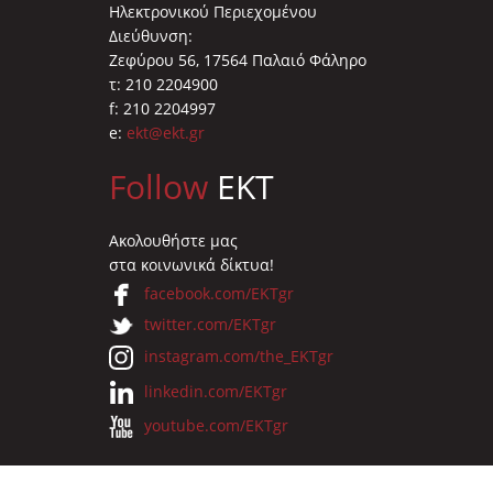
Ηλεκτρονικού Περιεχομένου
Διεύθυνση:
Ζεφύρου 56, 17564 Παλαιό Φάληρο
τ: 210 2204900
f: 210 2204997
e:
ekt@ekt.gr
Follow
EKT
Ακολουθήστε μας
στα κοινωνικά δίκτυα!
facebook.com/EKTgr
twitter.com/EKTgr
instagram.com/the_EKTgr
linkedin.com/EKTgr
youtube.com/EKTgr