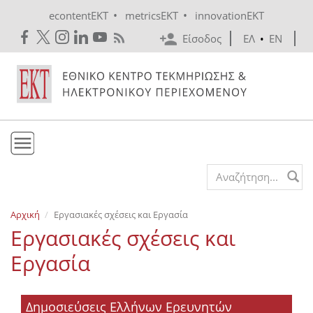
Skip to main content
•
•
econtentEKT
metricsEKT
innovationEKT
Είσοδος
ΕΛ
•
EN
Το ΕΚΤ
Search form
Υπηρεσίες
Αρχική
Εργασιακές σχέσεις και Εργασία
Εκδόσεις
Εργασιακές σχέσεις και
Ενημέρωση
Εργασία
Επικοινωνία
Δημοσιεύσεις Ελλήνων Ερευνητών