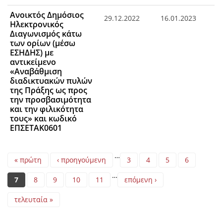
Ανοικτός Δημόσιος
29.12.2022
16.01.2023
Ηλεκτρονικός
Διαγωνισμός κάτω
των ορίων (μέσω
ΕΣΗΔΗΣ) με
αντικείμενο
«Aναβάθμιση
διαδικτυακών πυλών
της Πράξης ως προς
την προσβασιμότητα
και την φιλικότητα
τους» και κωδικό
ΕΠΣΕΤΑΚ0601
Pages
…
« πρώτη
‹ προηγούμενη
3
4
5
6
…
7
8
9
10
11
επόμενη ›
τελευταία »