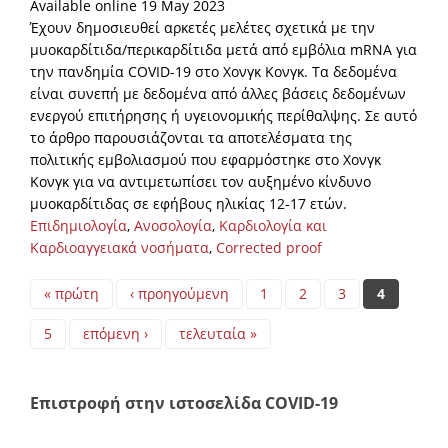
Available online 19 May 2023
Έχουν δημοσιευθεί αρκετές μελέτες σχετικά με την
μυοκαρδίτιδα/περικαρδίτιδα μετά από εμβόλια mRNA για
την πανδημία COVID-19 στο Χονγκ Κονγκ. Τα δεδομένα
είναι συνεπή με δεδομένα από άλλες βάσεις δεδομένων
ενεργού επιτήρησης ή υγειονομικής περίθαλψης. Σε αυτό
το άρθρο παρουσιάζονται τα αποτελέσματα της
πολιτικής εμβολιασμού που εφαρμόστηκε στο Χονγκ
Κονγκ για να αντιμετωπίσει τον αυξημένο κίνδυνο
μυοκαρδίτιδας σε εφήβους ηλικίας 12-17 ετών.
Επιδημιολογία
,
Ανοσολογία
,
Καρδιολογία και
Καρδιοαγγειακά νοσήματα
,
Corrected proof
Pages
« πρώτη
‹ προηγούμενη
1
2
3
4
5
επόμενη ›
τελευταία »
Επιστροφή στην ιστοσελίδα COVID-19