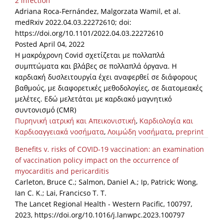
2 infection
Adriana Roca-Fernández, Malgorzata Wamil, et al.
medRxiv 2022.04.03.22272610; doi:
https://doi.org/10.1101/2022.04.03.22272610
Posted April 04, 2022
Η μακρόχρονη Covid σχετίζεται με πολλαπλά
συμπτώματα και βλάβες σε πολλαπλά όργανα. Η
καρδιακή δυσλειτουργία έχει αναφερθεί σε διάφορους
βαθμούς, με διαφορετικές μεθοδολογίες, σε διατομεακές
μελέτες. Εδώ μελετάται με καρδιακό μαγνητικό
συντονισμό (CMR)
Πυρηνική ιατρική και Απεικονιστική
,
Καρδιολογία και
Καρδιοαγγειακά νοσήματα
,
Λοιμώδη νοσήματα
,
preprint
Benefits v. risks of COVID-19 vaccination: an examination
of vaccination policy impact on the occurrence of
myocarditis and pericarditis
Carleton, Bruce C.; Salmon, Daniel A.; Ip, Patrick; Wong,
Ian C. K.; Lai, Francicso T. T.
The Lancet Regional Health - Western Pacific, 100797,
2023, https://doi.org/10.1016/j.lanwpc.2023.100797