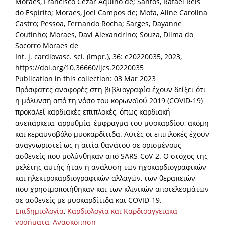
Moraes, Francisco Cezar Aquino de; Santos, Rafael Reis
do Espírito; Moraes, Joel Campos de; Mota, Aline Carolina
Castro; Pessoa, Fernando Rocha; Sarges, Dayanne
Coutinho; Moraes, Davi Alexandrino; Souza, Dilma do
Socorro Moraes de
Int. j. cardiovasc. sci. (Impr.), 36: e20220035, 2023,
https://doi.org/10.36660/ijcs.20220035
Publication in this collection: 03 Mar 2023
Πρόσφατες αναφορές στη βιβλιογραφία έχουν δείξει ότι
η μόλυνση από τη νόσο του κορωνοϊού 2019 (COVID-19)
προκαλεί καρδιακές επιπλοκές, όπως καρδιακή
ανεπάρκεια, αρρυθμία, έμφραγμα του μυοκαρδίου, ακόμη
και κεραυνοβόλο μυοκαρδίτιδα. Αυτές οι επιπλοκές έχουν
αναγνωριστεί ως η αιτία θανάτου σε ορισμένους
ασθενείς που μολύνθηκαν από SARS-CoV-2. Ο στόχος της
μελέτης αυτής ήταν η ανάλυση των ηχοκαρδιογραφικών
και ηλεκτροκαρδιογραφικών αλλαγών, των θεραπειών
που χρησιμοποιήθηκαν και των κλινικών αποτελεσμάτων
σε ασθενείς με μυοκαρδίτιδα και COVID-19.
Επιδημιολογία
,
Καρδιολογία και Καρδιοαγγειακά
νοσήματα
,
Ανασκόπηση