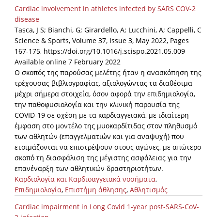
Cardiac involvement in athletes infected by SARS COV-2
disease
Tasca, J S; Bianchi, G; Girardello, A; Lucchini, A; Cappelli, C
Science & Sports, Volume 37, Issue 3, May 2022, Pages
167-175, https://doi.org/10.1016/j.scispo.2021.05.009
Available online 7 February 2022
Ο σκοπός της παρούσας μελέτης ήταν η ανασκόπηση της
τρέχουσας βιβλιογραφίας, αξιολογώντας τα διαθέσιμα
μέχρι σήμερα στοιχεία, όσον αφορά την επιδημιολογία,
την παθοφυσιολογία και την κλινική παρουσία της
COVID-19 σε σχέση με τα καρδιαγγειακά, με ιδιαίτερη
έμφαση στο μοντέλο της μυοκαρδίτιδας στον πληθυσμό
των αθλητών (επαγγελματιών και για αναψυχή) που
ετοιμάζονται να επιστρέψουν στους αγώνες, με απώτερο
σκοπό τη διασφάλιση της μέγιστης ασφάλειας για την
επανέναρξη των αθλητικών δραστηριοτήτων.
Καρδιολογία και Καρδιοαγγειακά νοσήματα
,
Επιδημιολογία
,
Επιστήμη άθλησης
,
Αθλητισμός
Cardiac impairment in Long Covid 1-year post-SARS-CoV-