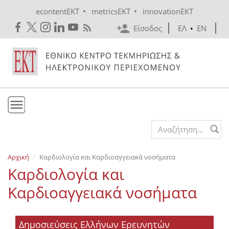
Skip to main content
•
•
econtentEKT
metricsEKT
innovationEKT
Είσοδος
ΕΛ
•
EN
Το ΕΚΤ
Search form
Υπηρεσίες
Αρχική
Καρδιολογία και Καρδιοαγγειακά νοσήματα
Εκδόσεις
Καρδιολογία και
Ενημέρωση
Καρδιοαγγειακά νοσήματα
Επικοινωνία
Δημοσιεύσεις Ελλήνων Ερευνητών