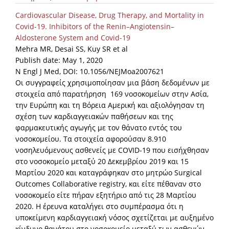
Cardiovascular Disease, Drug Therapy, and Mortality in
Covid-19. Inhibitors of the Renin–Angiotensin–
Aldosterone System and Covid-19
Mehra MR, Desai SS, Kuy SR et al
Publish date: May 1, 2020
N Engl J Med, DOI: 10.1056/NEJMoa2007621
Οι συγγραφείς χρησιμοποίησαν μια βάση δεδομένων με
στοιχεία από παρατήρηση 169 νοσοκομείων στην Ασία,
την Ευρώπη και τη Βόρεια Αμερική και αξιολόγησαν τη
σχέση των καρδιαγγειακών παθήσεων και της
φαρμακευτικής αγωγής με τον θάνατο εντός του
νοσοκομείου. Τα στοιχεία αφορούσαν 8.910
νοσηλευόμενους ασθενείς με COVID-19 που εισήχθησαν
στο νοσοκομείο μεταξύ 20 Δεκεμβρίου 2019 και 15
Μαρτίου 2020 και καταγράφηκαν στο μητρώο Surgical
Outcomes Collaborative registry, και είτε πέθαναν στο
νοσοκομείο είτε πήραν εξητήριο από τις 28 Μαρτίου
2020. Η έρευνα καταλήγει στο συμπέρασμα ότι η
υποκείμενη καρδιαγγειακή νόσος σχετίζεται με αυξημένο
κίνδυνο θανάτου στο νοσοκομείο μεταξύ των ασθενών