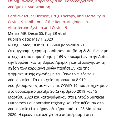
Επιδημιολογία
,
Καρδιολογία και Καρδιοαγγειακά
νοσήματα
,
Ανασκόπηση
Cardiovascular Disease, Drug Therapy, and Mortality in
Covid-19. Inhibitors of the Renin–Angiotensin–
Aldosterone System and Covid-19
Mehra MR, Desai SS, Kuy SR et al
Publish date: May 1, 2020
N Engl J Med, DOI: 10.1056/NEJMoa2007621
Οι συγγραφείς χρησιμοποίησαν μια βάση δεδομένων με
στοιχεία από παρατήρηση 169 νοσοκομείων στην Ασία,
την Ευρώπη και τη Βόρεια Αμερική και αξιολόγησαν τη
σχέση των καρδιαγγειακών παθήσεων και της
φαρμακευτικής αγωγής με τον θάνατο εντός του
νοσοκομείου. Τα στοιχεία αφορούσαν 8.910
νοσηλευόμενους ασθενείς με COVID-19 που εισήχθησαν
στο νοσοκομείο μεταξύ 20 Δεκεμβρίου 2019 και 15
Μαρτίου 2020 και καταγράφηκαν στο μητρώο Surgical
Outcomes Collaborative registry, και είτε πέθαναν στο
νοσοκομείο είτε πήραν εξητήριο από τις 28 Μαρτίου
2020. Η έρευνα καταλήγει στο συμπέρασμα ότι η