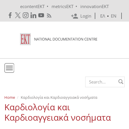
Skip to main content
•
•
econtentEKT
metricsEKT
innovationEKT
Login
ΕΛ
•
EN
EKT
Search form
Mission & Vision
Home
Καρδιολογία και Καρδιοαγγειακά νοσήματα
Καρδιολογία και
Policies
Καρδιοαγγειακά νοσήματα
History
e-Infrastructure