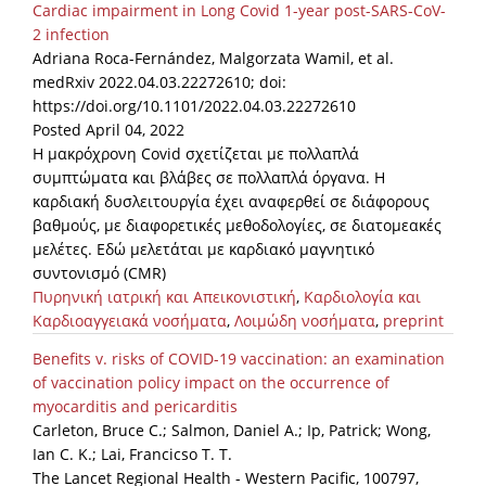
Cardiac impairment in Long Covid 1-year post-SARS-CoV-
2 infection
Adriana Roca-Fernández, Malgorzata Wamil, et al.
medRxiv 2022.04.03.22272610; doi:
https://doi.org/10.1101/2022.04.03.22272610
Posted April 04, 2022
Η μακρόχρονη Covid σχετίζεται με πολλαπλά
συμπτώματα και βλάβες σε πολλαπλά όργανα. Η
καρδιακή δυσλειτουργία έχει αναφερθεί σε διάφορους
βαθμούς, με διαφορετικές μεθοδολογίες, σε διατομεακές
μελέτες. Εδώ μελετάται με καρδιακό μαγνητικό
συντονισμό (CMR)
Πυρηνική ιατρική και Απεικονιστική
,
Καρδιολογία και
Καρδιοαγγειακά νοσήματα
,
Λοιμώδη νοσήματα
,
preprint
Benefits v. risks of COVID-19 vaccination: an examination
of vaccination policy impact on the occurrence of
myocarditis and pericarditis
Carleton, Bruce C.; Salmon, Daniel A.; Ip, Patrick; Wong,
Ian C. K.; Lai, Francicso T. T.
The Lancet Regional Health - Western Pacific, 100797,