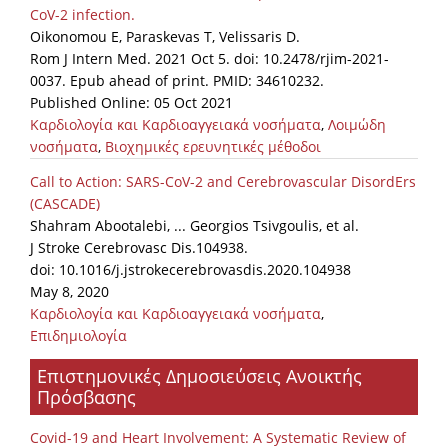
CoV-2 infection.
News
Oikonomou E, Paraskevas T, Velissaris D.
Rom J Intern Med. 2021 Oct 5. doi: 10.2478/rjim-2021-
Events
0037. Epub ahead of print. PMID: 34610232.
Published Online: 05 Oct 2021
Press Centre
Καρδιολογία και Καρδιοαγγειακά νοσήματα
,
Λοιμώδη
"Innovation, Research & Technology" magazine
νοσήματα
,
Βιοχημικές ερευνητικές μέθοδοι
Call to Action: SARS-CoV-2 and Cerebrovascular DisordErs
Contact
(CASCADE)
Shahram Abootalebi, ... Georgios Tsivgoulis, et al.
Helpdesks
J Stroke Cerebrovasc Dis.104938.
doi: 10.1016/j.jstrokecerebrovasdis.2020.104938
Telephone & email Directory
May 8, 2020
Καρδιολογία και Καρδιοαγγειακά νοσήματα
,
Access to EKT
Επιδημιολογία
Επιστημονικές Δημοσιεύσεις Ανοικτής
Πρόσβασης
Covid-19 and Heart Involvement: A Systematic Review of