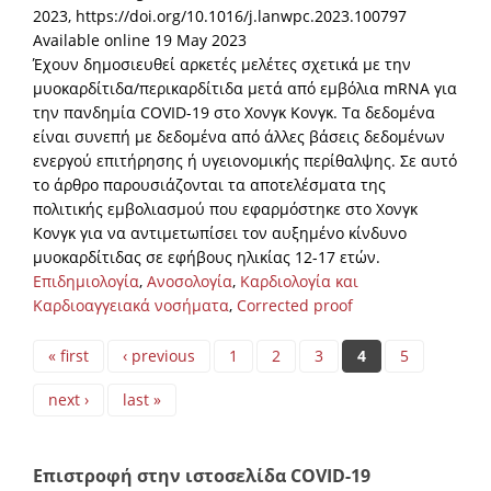
2023, https://doi.org/10.1016/j.lanwpc.2023.100797
Available online 19 May 2023
Έχουν δημοσιευθεί αρκετές μελέτες σχετικά με την
μυοκαρδίτιδα/περικαρδίτιδα μετά από εμβόλια mRNA για
την πανδημία COVID-19 στο Χονγκ Κονγκ. Τα δεδομένα
είναι συνεπή με δεδομένα από άλλες βάσεις δεδομένων
ενεργού επιτήρησης ή υγειονομικής περίθαλψης. Σε αυτό
το άρθρο παρουσιάζονται τα αποτελέσματα της
πολιτικής εμβολιασμού που εφαρμόστηκε στο Χονγκ
Κονγκ για να αντιμετωπίσει τον αυξημένο κίνδυνο
μυοκαρδίτιδας σε εφήβους ηλικίας 12-17 ετών.
Επιδημιολογία
,
Ανοσολογία
,
Καρδιολογία και
Καρδιοαγγειακά νοσήματα
,
Corrected proof
Pages
« first
‹ previous
1
2
3
4
5
next ›
last »
Επιστροφή στην ιστοσελίδα COVID-19