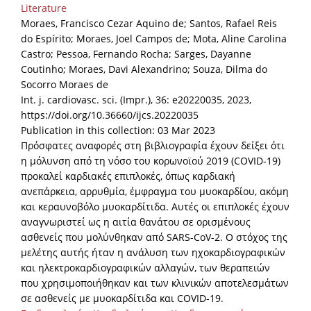
Literature
Moraes, Francisco Cezar Aquino de; Santos, Rafael Reis
do Espírito; Moraes, Joel Campos de; Mota, Aline Carolina
Castro; Pessoa, Fernando Rocha; Sarges, Dayanne
Coutinho; Moraes, Davi Alexandrino; Souza, Dilma do
Socorro Moraes de
Int. j. cardiovasc. sci. (Impr.), 36: e20220035, 2023,
https://doi.org/10.36660/ijcs.20220035
Publication in this collection: 03 Mar 2023
Πρόσφατες αναφορές στη βιβλιογραφία έχουν δείξει ότι
η μόλυνση από τη νόσο του κορωνοϊού 2019 (COVID-19)
προκαλεί καρδιακές επιπλοκές, όπως καρδιακή
ανεπάρκεια, αρρυθμία, έμφραγμα του μυοκαρδίου, ακόμη
και κεραυνοβόλο μυοκαρδίτιδα. Αυτές οι επιπλοκές έχουν
αναγνωριστεί ως η αιτία θανάτου σε ορισμένους
ασθενείς που μολύνθηκαν από SARS-CoV-2. Ο στόχος της
μελέτης αυτής ήταν η ανάλυση των ηχοκαρδιογραφικών
και ηλεκτροκαρδιογραφικών αλλαγών, των θεραπειών
που χρησιμοποιήθηκαν και των κλινικών αποτελεσμάτων
σε ασθενείς με μυοκαρδίτιδα και COVID-19.