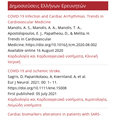
Δημοσιεύσεις Ελλήνων Ερευνητών
Organisational Structure
EKT Tenders
COVID-19 Infection and Cardiac Arrhythmias. Trends in
Cardiovascular Medicine
EKT Websites
Manolis, A. S., Manolis, A. A., Manolis, T. A.,
Apostolopoulos, E. J., Papatheou, D., & Melita, H.
Projects
Trends in Cardiovascular
Medicine, https://doi.org/10.1016/j.tcm.2020.08.002
Services
Available online 16 August 2020
Publications
Καρδιολογία και Καρδιοαγγειακά νοσήματα
,
Κλινική
Ιατρική
Annual Reports
COVID-19 and ischemic stroke.
Sagris, D, Papanikolaou, A, Kvernland, A, et al.
Publications for R&D Metrics & Indicators
Eur J Neurol. 2021; 00: 1– 11.
https://doi.org/10.1111/ene.15008
Publications for Libraries
First published: 05 July 2021
Informational Publications
Καρδιολογία και Καρδιοαγγειακά νοσήματα
,
Αιματολογία
,
Λοιμώδη νοσήματα
News & Information
Cardiac biomarkers alterations in patients with SARS-