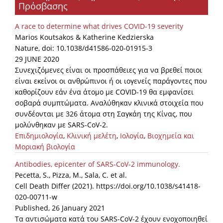
Πρόσβασης
A race to determine what drives COVID-19 severity
Marios Koutsakos & Katherine Kedzierska
Nature, doi: 10.1038/d41586-020-01915-3
29 JUNE 2020
Συνεχιζόμενες είναι οι προσπάθειες για να βρεθεί ποιοι
είναι εκείνοι οι ανθρώπινοι ή οι ιογενείς παράγοντες που
καθορίζουν εάν ένα άτομο με COVID-19 θα εμφανίσει
σοβαρά συμπτώματα. Αναλύθηκαν κλινικά στοιχεία που
συνδέονται με 326 άτομα στη Σαγκάη της Κίνας, που
μολύνθηκαν με SARS-CoV-2.
Επιδημιολογία
,
Κλινική μελέτη
,
Ιολογία
,
Βιοχημεία και
Μοριακή βιολογία
Antibodies, epicenter of SARS-CoV-2 immunology.
Pecetta, S., Pizza, M., Sala, C. et al.
Cell Death Differ (2021). https://doi.org/10.1038/s41418-
020-00711-w
Published, 26 January 2021
Τα αντισώματα κατά του SARS-CoV-2 έχουν ενοχοποιηθεί