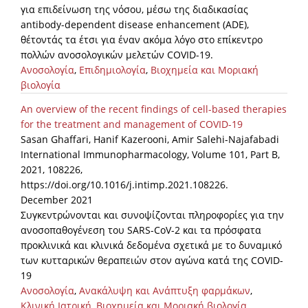
για επιδείνωση της νόσου, μέσω της διαδικασίας
antibody-dependent disease enhancement (ADE),
θέτοντάς τα έτσι για έναν ακόμα λόγο στο επίκεντρο
πολλών ανοσολογικών μελετών COVID-19.
Ανοσολογία
,
Επιδημιολογία
,
Βιοχημεία και Μοριακή
βιολογία
An overview of the recent findings of cell-based therapies
for the treatment and management of COVID-19
Sasan Ghaffari, Hanif Kazerooni, Amir Salehi-Najafabadi
International Immunopharmacology, Volume 101, Part B,
2021, 108226,
https://doi.org/10.1016/j.intimp.2021.108226.
December 2021
Συγκεντρώνονται και συνοψίζονται πληροφορίες για την
ανοσοπαθογένεση του SARS-CoV-2 και τα πρόσφατα
προκλινικά και κλινικά δεδομένα σχετικά με το δυναμικό
των κυτταρικών θεραπειών στον αγώνα κατά της COVID-
19
Ανοσολογία
,
Ανακάλυψη και Ανάπτυξη φαρμάκων
,
Κλινική Ιατρική
,
Βιοχημεία και Μοριακή βιολογία