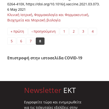
0264-410X, https://doi.org/10.1016/j.vaccine.2021.03.073.
6 May 2021
Κλινική Ιατρική
,
Φαρμακολογία και Φαρμακευτική
,
Βιοχημεία και Μοριακή βιολογία
Pages
« πρώτη
‹ προηγούμενη
1
2
3
4
5
6
7
8
Επιστροφή στην ιστοσελίδα COVID-19
Newsletter
EKT
Eγγραφείτε τώρα και ενημερωθείτε
για τις τελευταίες εξελίξεις στην