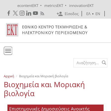
Skip to main content
•
•
econtentEKT
metricsEKT
innovationEKT
Είσοδος
ΕΛ
•
EN
Το ΕΚΤ
Search form
Υπηρεσίες
Αρχική
Βιοχημεία και Μοριακή βιολογία
Εκδόσεις
Βιοχημεία και Μοριακή
Ενημέρωση
βιολογία
Επικοινωνία
Επιστημονικές Δημοσιεύσεις Ανοικτής