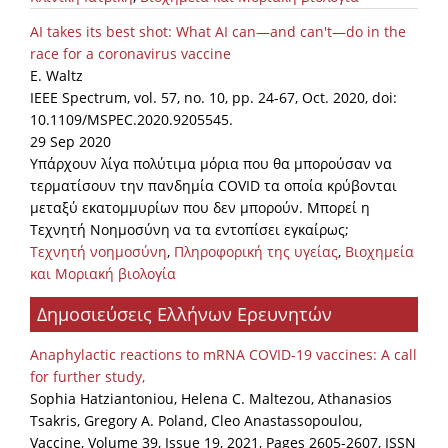
AI takes its best shot: What AI can—and can't—do in the
race for a coronavirus vaccine
E. Waltz
IEEE Spectrum, vol. 57, no. 10, pp. 24-67, Oct. 2020, doi:
10.1109/MSPEC.2020.9205545.
29 Sep 2020
Υπάρχουν λίγα πολύτιμα μόρια που θα μπορούσαν να
τερματίσουν την πανδημία COVID τα οποία κρύβονται
μεταξύ εκατομμυρίων που δεν μπορούν. Μπορεί η
Τεχνητή Νοημοσύνη να τα εντοπίσει εγκαίρως;
Τεχνητή νοημοσύνη
,
Πληροφορική της υγείας
,
Βιοχημεία
και Μοριακή βιολογία
Δημοσιεύσεις Ελλήνων Ερευνητών
Anaphylactic reactions to mRNA COVID-19 vaccines: A call
for further study,
Sophia Hatziantoniou, Helena C. Maltezou, Athanasios
Tsakris, Gregory A. Poland, Cleo Anastassopoulou,
Vaccine, Volume 39, Issue 19, 2021, Pages 2605-2607, ISSN