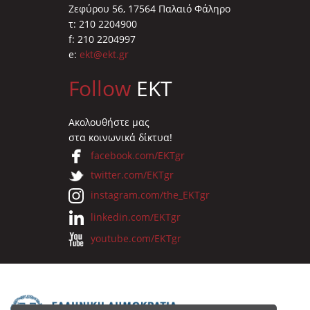
Ζεφύρου 56, 17564 Παλαιό Φάληρο
τ: 210 2204900
f: 210 2204997
e:
ekt@ekt.gr
Follow
EKT
Ακολουθήστε μας
στα κοινωνικά δίκτυα!
facebook.com/EKTgr
twitter.com/EKTgr
instagram.com/the_EKTgr
linkedin.com/EKTgr
youtube.com/EKTgr