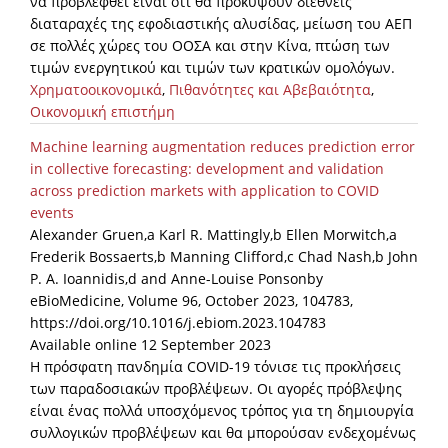
να προβλεφθεί είναι ότι θα προκύψουν διεθνείς
διαταραχές της εφοδιαστικής αλυσίδας, μείωση του ΑΕΠ
σε πολλές χώρες του ΟΟΣΑ και στην Κίνα, πτώση των
τιμών ενεργητικού και τιμών των κρατικών ομολόγων.
Χρηματοοικονομικά
,
Πιθανότητες και Αβεβαιότητα
,
Οικονομική επιστήμη
Machine learning augmentation reduces prediction error
in collective forecasting: development and validation
across prediction markets with application to COVID
events
Alexander Gruen,a Karl R. Mattingly,b Ellen Morwitch,a
Frederik Bossaerts,b Manning Clifford,c Chad Nash,b John
P. A. Ioannidis,d and Anne-Louise Ponsonby
eBioMedicine, Volume 96, October 2023, 104783,
https://doi.org/10.1016/j.ebiom.2023.104783
Available online 12 September 2023
Η πρόσφατη πανδημία COVID-19 τόνισε τις προκλήσεις
των παραδοσιακών προβλέψεων. Οι αγορές πρόβλεψης
είναι ένας πολλά υποσχόμενος τρόπος για τη δημιουργία
συλλογικών προβλέψεων και θα μπορούσαν ενδεχομένως