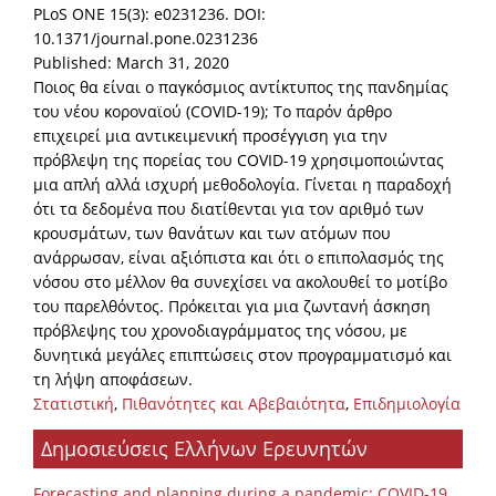
PLoS ONE 15(3): e0231236. DOI:
10.1371/journal.pone.0231236
Published: March 31, 2020
Ποιος θα είναι ο παγκόσμιος αντίκτυπος της πανδημίας
του νέου κοροναϊού (COVID-19); Το παρόν άρθρο
επιχειρεί μια αντικειμενική προσέγγιση για την
πρόβλεψη της πορείας του COVID-19 χρησιμοποιώντας
μια απλή αλλά ισχυρή μεθοδολογία. Γίνεται η παραδοχή
ότι τα δεδομένα που διατίθενται για τον αριθμό των
κρουσμάτων, των θανάτων και των ατόμων που
ανάρρωσαν, είναι αξιόπιστα και ότι ο επιπολασμός της
νόσου στο μέλλον θα συνεχίσει να ακολουθεί το μοτίβο
του παρελθόντος. Πρόκειται για μια ζωντανή άσκηση
πρόβλεψης του χρονοδιαγράμματος της νόσου, με
δυνητικά μεγάλες επιπτώσεις στον προγραμματισμό και
τη λήψη αποφάσεων.
Στατιστική
,
Πιθανότητες και Αβεβαιότητα
,
Επιδημιολογία
Δημοσιεύσεις Ελλήνων Ερευνητών
Forecasting and planning during a pandemic: COVID-19