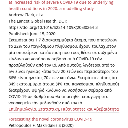
at increased risk of severe COVID-19 due to underlying
health conditions in 2020: a modelling study
Andrew Clark, et al.
The Lancet Global Health, DOI:
https://doi.org/10.1016/S2214-109X(20)30264-3
Published: June 15, 2020
Εκτιμάται ότι 1,7 δισεκατομμύρια άτομα, που αποτελούν
το 22% του παγκόσμιου πληθυσμού, έχουν τουλάχιστον
μία υποκείμενη κατάσταση που τους θέσει σε αυξημένο
κίνδυνο να νοσήσουν σοβαρά από COVID-19 εάν
προσβληθούν από τον ιό. Από αυτούς, λιγότεροι από το
5% είναι ηλικίας κάτω των 20 ετών και περισσότεροι του
66% είναι ηλικίας 70 ετών και άνω. Εκτιμάται επίσης ότι
349 εκατομμύρια άτομα (4% του παγκόσμιου πληθυσμού)
διατρέχουν υψηλό κίνδυνο να νοσήσουν σοβαρά από
COVID-19 σε βαθμό που θα απαιτηθεί εισαγωγή στο
νοσοκομείο εάν μολυνθούν από τον ιό.
Επιδημιολογία
,
Στατιστική
,
Πιθανότητες και Αβεβαιότητα
Forecasting the novel coronavirus COVID-19
Petropoulos F, Makridakis S (2020).