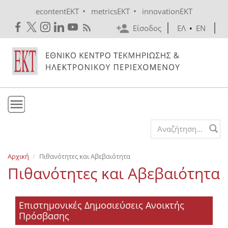
Skip to main content
•
•
econtentEKT
metricsEKT
innovationEKT
Είσοδος
ΕΛ
•
EN
Το ΕΚΤ
Search form
Υπηρεσίες
Αρχική
Πιθανότητες και Αβεβαιότητα
Εκδόσεις
Πιθανότητες και Αβεβαιότητα
Ενημέρωση
Επικοινωνία
Επιστημονικές Δημοσιεύσεις Ανοικτής
Πρόσβασης