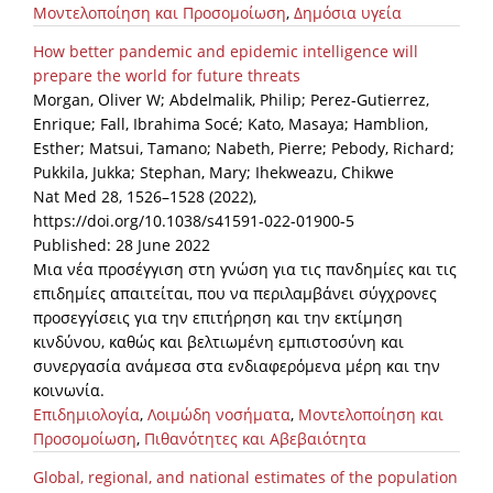
Μοντελοποίηση και Προσομοίωση
,
Δημόσια υγεία
How better pandemic and epidemic intelligence will
prepare the world for future threats
Morgan, Oliver W; Abdelmalik, Philip; Perez-Gutierrez,
Enrique; Fall, Ibrahima Socé; Kato, Masaya; Hamblion,
Esther; Matsui, Tamano; Nabeth, Pierre; Pebody, Richard;
Pukkila, Jukka; Stephan, Mary; Ihekweazu, Chikwe
Nat Med 28, 1526–1528 (2022),
https://doi.org/10.1038/s41591-022-01900-5
Published: 28 June 2022
Mια νέα προσέγγιση στη γνώση για τις πανδημίες και τις
επιδημίες απαιτείται, που να περιλαμβάνει σύγχρονες
προσεγγίσεις για την επιτήρηση και την εκτίμηση
κινδύνου, καθώς και βελτιωμένη εμπιστοσύνη και
συνεργασία ανάμεσα στα ενδιαφερόμενα μέρη και την
κοινωνία.
Επιδημιολογία
,
Λοιμώδη νοσήματα
,
Μοντελοποίηση και
Προσομοίωση
,
Πιθανότητες και Αβεβαιότητα
Global, regional, and national estimates of the population