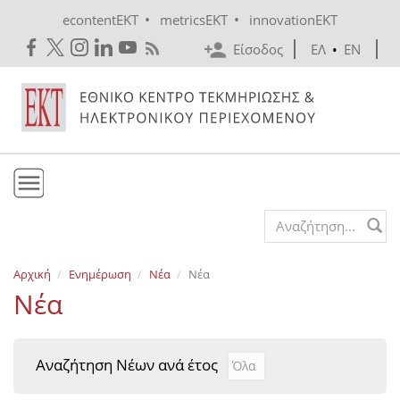
Skip to main content
•
•
econtentEKT
metricsEKT
innovationEKT
Είσοδος
ΕΛ
•
EN
Το ΕΚΤ
Search form
Υπηρεσίες
Αρχική
Ενημέρωση
Νέα
Νέα
Εκδόσεις
Νέα
Ενημέρωση
Επικοινωνία
Αναζήτηση Νέων ανά έτος
Αναζήτηση Νέων ανά έτ
Year