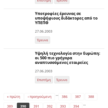
Επιστήμη
Έρευνα
Υποτροφίες έρευνας σε
υποψήφιους διδάκτορες από το
ΥΠΕΠΘ
27.06.2003
Έρευνα
Υψηλή τεχνολογία στην Ευρώπη:
οι 500 πιο γρήγορα
αναπτυσσόμενες εταιρείες
27.06.2003
Επιστήμη
Έρευνα
Pages
…
« πρώτη
‹ προηγούμενη
386
387
388
…
389
390
391
392
393
394