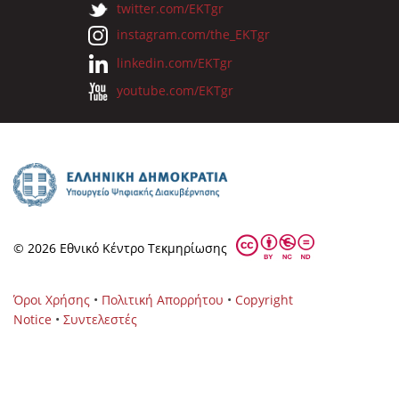
twitter.com/EKTgr
instagram.com/the_EKTgr
linkedin.com/EKTgr
youtube.com/EKTgr
© 2026 Eθνικό Κέντρο Τεκμηρίωσης
Όροι Χρήσης
•
Πολιτική Απορρήτου
•
Copyright
Notice
•
Συντελεστές