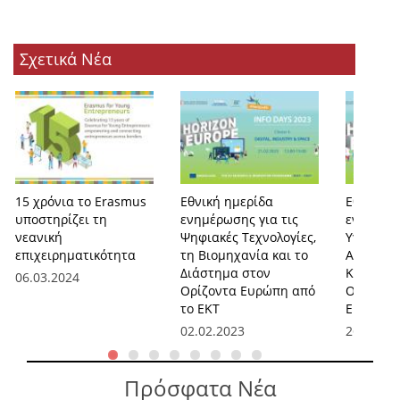
Σχετικά Νέα
15 χρόνια το Erasmus
Εθνική ημερίδα
Εθνική η
υποστηρίζει τη
ενημέρωσης για τις
ενημέρωσ
νεανική
Ψηφιακές Τεχνολογίες,
Υγεία κα
επιχειρηματικότητα
τη Βιομηχανία και το
Αποστολή
Διάστημα στον
Καρκίνο 
06.03.2024
Ορίζοντα Ευρώπη από
Ορίζοντ
το ΕΚΤ
ΕΚΤ και 
02.02.2023
26.01.20
Πρόσφατα Νέα