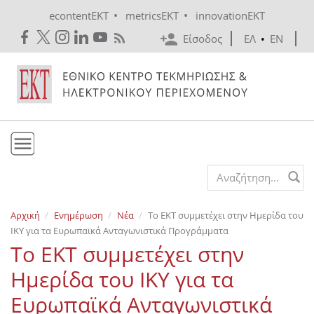
Skip to main content
•
•
econtentEKT
metricsEKT
innovationEKT
Είσοδος
ΕΛ
•
EN
Το ΕΚΤ
Search form
Υπηρεσίες
Αρχική
Ενημέρωση
Νέα
Το ΕΚΤ συμμετέχει στην Ημερίδα του
Εκδόσεις
ΙΚΥ για τα Ευρωπαϊκά Ανταγωνιστικά Προγράμματα
Ενημέρωση
Το ΕΚΤ συμμετέχει στην
Επικοινωνία
Ημερίδα του ΙΚΥ για τα
Ευρωπαϊκά Ανταγωνιστικά