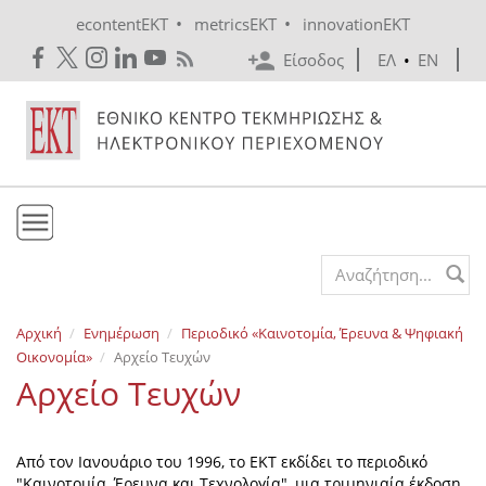
Skip to main content
•
•
econtentEKT
metricsEKT
innovationEKT
Είσοδος
ΕΛ
•
EN
Το ΕΚΤ
Search form
Υπηρεσίες
Αρχική
Ενημέρωση
Περιοδικό «Καινοτομία, Έρευνα & Ψηφιακή
Εκδόσεις
Οικονομία»
Αρχείο Τευχών
Ενημέρωση
Αρχείο Τευχών
Επικοινωνία
Από τον Ιανουάριο του 1996, το ΕΚΤ εκδίδει το περιοδικό
"Καινοτομία, Έρευνα και Τεχνολογία", μια τριμηνιαία έκδοση