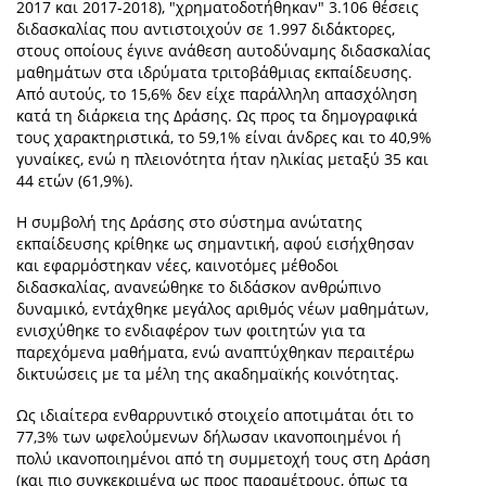
2017 και 2017-2018), "χρηματοδοτήθηκαν" 3.106 θέσεις
διδασκαλίας που αντιστοιχούν σε 1.997 διδάκτορες,
στους οποίους έγινε ανάθεση αυτοδύναμης διδασκαλίας
μαθημάτων στα ιδρύματα τριτοβάθμιας εκπαίδευσης.
Από αυτούς, το 15,6% δεν είχε παράλληλη απασχόληση
κατά τη διάρκεια της Δράσης. Ως προς τα δημογραφικά
τους χαρακτηριστικά, το 59,1% είναι άνδρες και το 40,9%
γυναίκες, ενώ η πλειονότητα ήταν ηλικίας μεταξύ 35 και
44 ετών (61,9%).
Η συμβολή της Δράσης στο σύστημα ανώτατης
εκπαίδευσης κρίθηκε ως σημαντική, αφού εισήχθησαν
και εφαρμόστηκαν νέες, καινοτόμες μέθοδοι
διδασκαλίας, ανανεώθηκε το διδάσκον ανθρώπινο
δυναμικό, εντάχθηκε μεγάλος αριθμός νέων μαθημάτων,
ενισχύθηκε το ενδιαφέρον των φοιτητών για τα
παρεχόμενα μαθήματα, ενώ αναπτύχθηκαν περαιτέρω
δικτυώσεις με τα μέλη της ακαδημαϊκής κοινότητας.
Ως ιδιαίτερα ενθαρρυντικό στοιχείο αποτιμάται ότι το
77,3% των ωφελούμενων δήλωσαν ικανοποιημένοι ή
πολύ ικανοποιημένοι από τη συμμετοχή τους στη Δράση
(και πιο συγκεκριμένα ως προς παραμέτρους, όπως τα