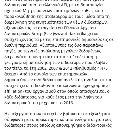
διδακτορικό από τα ελληνικά ΑΕΙ, με τη δημιουργία
σχετικού Μητρώου νέων επιστημόνων, καθώς και η
παρακολούθηση της σταδιοδρομίας τους, μέσα από τη
διερεύνηση της κινητικότητας των νέων διδακτόρων,
αξιοποιώντας τα στοιχεία του Εθνικού Αρχείου
Διδακτορικών Διατριβών (www.didaktorika.gr) και
συσχετίζοντάς τα με τις επιστημονικές δημοσιεύσεις σε
διεθνή περιοδικά. Αξιοποιώντας τις δύο παραπάνω
πηγές, με τεχνικές ανάλυσης μεγάλων δεδομένων,
διερευνάται η κινητικότητα και κατ’ επέκταση η
γεωγραφική μετακίνηση των διδακτόρων που έλαβαν
τον τίτλο, τα έτη 2002, 2007 & 2012 (πληθυσμός 4.475
άτομα). Από το σύνολο των επιστημονικών
δημοσιεύσεων ανά διδάκτορα αντλείται, αναλύεται και
συσχετίζεται η διεύθυνση επικοινωνίας (geographical
affiliation) του οργανισμού στον οποίο απασχολείται ο
κάθε διδάκτορας, για κάθε έτος μετά την λήψη του
διδακτορικού του μέχρι και το 2016.
Η επεξεργασία των στοιχείων βρίσκεται σε εξέλιξη και
σύμφωνα με τα προκαταρκτικά αποτελέσματα, για τους
διδάκτορες στους οποίους απονεμήθηκε ο διδακτορικός