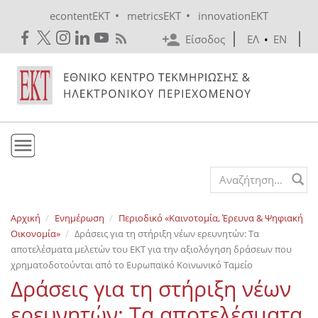
Skip to main content
•
•
econtentEKT
metricsEKT
innovationEKT
Είσοδος
ΕΛ
•
EN
Το ΕΚΤ
Search form
Υπηρεσίες
Αρχική
Ενημέρωση
Περιοδικό «Καινοτομία, Έρευνα & Ψηφιακή
Εκδόσεις
Οικονομία»
Δράσεις για τη στήριξη νέων ερευνητών: Τα
Ενημέρωση
αποτελέσματα μελετών του ΕΚΤ για την αξιολόγηση δράσεων που
χρηματοδοτούνται από το Ευρωπαϊκό Κοινωνικό Ταμείο
Επικοινωνία
Δράσεις για τη στήριξη νέων
ερευνητών: Τα αποτελέσματα