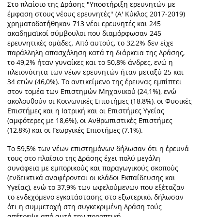
Στο πλαίσιο της Δράσης "Υποστήριξη ερευνητών με
έμφαση στους νέους ερευνητές" (Α' Κύκλος 2017-2019)
χρηματοδοτήθηκαν 713 νέοι ερευνητές και 245
ακαδημαϊκοί σύμβουλοι που διαμόρφωσαν 245
ερευνητικές ομάδες. Από αυτούς, το 32,2% δεν είχε
παράλληλη απασχόληση κατά τη διάρκεια της Δράσης,
το 49,2% ήταν γυναίκες και το 50,8% άνδρες, ενώ η
πλειονότητα των νέων ερευνητών ήταν μεταξύ 25 και
34 ετών (46,0%). Το αντικείμενο της έρευνας εμπίπτει
στον τομέα των Επιστημών Μηχανικού (24,1%), ενώ
ακολουθούν οι Κοινωνικές Επιστήμες (18,8%), οι Φυσικές
Επιστήμες και η Ιατρική και οι Επιστήμες Υγείας
(αμφότερες με 18,6%), οι Ανθρωπιστικές Επιστήμες
(12,8%) και οι Γεωργικές Επιστήμες (7,1%).
Το 59,5% των νέων επιστημόνων δήλωσαν ότι η έρευνά
τους στο πλαίσιο της Δράσης έχει πολύ μεγάλη
συνάφεια με εμπορικούς και παραγωγικούς σκοπούς
(ενδεικτικά αναφέρονται οι κλάδοι Εκπαίδευσης και
Υγείας), ενώ το 37,9% των ωφελούμενων που εξέταζαν
το ενδεχόμενο εγκατάστασης στο εξωτερικό, δήλωσαν
ότι η συμμετοχή στη συγκεκριμένη Δράση τούς
απέτρεψε από αυτή την προοπτική.