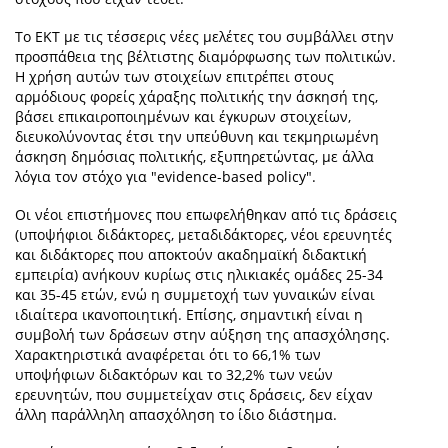
Το ΕΚΤ με τις τέσσερις νέες μελέτες του συμβάλλει στην
προσπάθεια της βέλτιστης διαμόρφωσης των πολιτικών.
Η χρήση αυτών των στοιχείων επιτρέπει στους
αρμόδιους φορείς χάραξης πολιτικής την άσκησή της,
βάσει επικαιροποιημένων και έγκυρων στοιχείων,
διευκολύνοντας έτσι την υπεύθυνη και τεκμηριωμένη
άσκηση δημόσιας πολιτικής, εξυπηρετώντας, με άλλα
λόγια τον στόχο για "evidence-based policy".
Οι νέοι επιστήμονες που επωφελήθηκαν από τις δράσεις
(υποψήφιοι διδάκτορες, μεταδιδάκτορες, νέοι ερευνητές
και διδάκτορες που αποκτούν ακαδημαϊκή διδακτική
εμπειρία) ανήκουν κυρίως στις ηλικιακές ομάδες 25-34
και 35-45 ετών, ενώ η συμμετοχή των γυναικών είναι
ιδιαίτερα ικανοποιητική. Επίσης, σημαντική είναι η
συμβολή των δράσεων στην αύξηση της απασχόλησης.
Χαρακτηριστικά αναφέρεται ότι το 66,1% των
υποψήφιων διδακτόρων και το 32,2% των νεών
ερευνητών, που συμμετείχαν στις δράσεις, δεν είχαν
άλλη παράλληλη απασχόληση το ίδιο διάστημα.