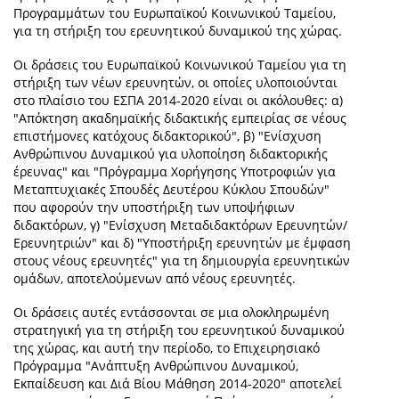
Προγραμμάτων του Ευρωπαϊκού Κοινωνικού Ταμείου,
για τη στήριξη του ερευνητικού δυναμικού της χώρας.
Οι δράσεις του Ευρωπαϊκού Κοινωνικού Ταμείου για τη
στήριξη των νέων ερευνητών, οι οποίες υλοποιούνται
στο πλαίσιο του ΕΣΠΑ 2014-2020 είναι οι ακόλουθες: α)
"Απόκτηση ακαδημαϊκής διδακτικής εμπειρίας σε νέους
επιστήμονες κατόχους διδακτορικού", β) "Ενίσχυση
Ανθρώπινου Δυναμικού για υλοποίηση διδακτορικής
έρευνας" και "Πρόγραμμα Χορήγησης Υποτροφιών για
Μεταπτυχιακές Σπουδές Δευτέρου Κύκλου Σπουδών"
που αφορούν την υποστήριξη των υποψήφιων
διδακτόρων, γ) "Ενίσχυση Μεταδιδακτόρων Ερευνητών/
Ερευνητριών" και δ) "Υποστήριξη ερευνητών με έμφαση
στους νέους ερευνητές" για τη δημιουργία ερευνητικών
ομάδων, αποτελούμενων από νέους ερευνητές.
Οι δράσεις αυτές εντάσσονται σε μια ολοκληρωμένη
στρατηγική για τη στήριξη του ερευνητικού δυναμικού
της χώρας, και αυτή την περίοδο, το Επιχειρησιακό
Πρόγραμμα "Ανάπτυξη Ανθρώπινου Δυναμικού,
Εκπαίδευση και Διά Βίου Μάθηση 2014-2020" αποτελεί