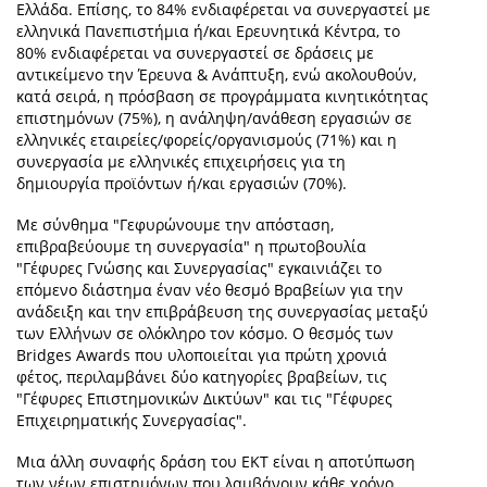
Ελλάδα. Επίσης, το 84% ενδιαφέρεται να συνεργαστεί με
ελληνικά Πανεπιστήμια ή/και Ερευνητικά Κέντρα, το
80% ενδιαφέρεται να συνεργαστεί σε δράσεις με
αντικείμενο την Έρευνα & Ανάπτυξη, ενώ ακολουθούν,
κατά σειρά, η πρόσβαση σε προγράμματα κινητικότητας
επιστημόνων (75%), η ανάληψη/ανάθεση εργασιών σε
ελληνικές εταιρείες/φορείς/οργανισμούς (71%) και η
συνεργασία με ελληνικές επιχειρήσεις για τη
δημιουργία προϊόντων ή/και εργασιών (70%).
Με σύνθημα "Γεφυρώνουμε την απόσταση,
επιβραβεύουμε τη συνεργασία" η πρωτοβουλία
"Γέφυρες Γνώσης και Συνεργασίας" εγκαινιάζει το
επόμενο διάστημα έναν νέο θεσμό Βραβείων για την
ανάδειξη και την επιβράβευση της συνεργασίας μεταξύ
των Ελλήνων σε ολόκληρο τον κόσμο. Ο θεσμός των
Bridges Awards που υλοποιείται για πρώτη χρονιά
φέτος, περιλαμβάνει δύο κατηγορίες βραβείων, τις
"Γέφυρες Επιστημονικών Δικτύων" και τις "Γέφυρες
Επιχειρηματικής Συνεργασίας".
Μια άλλη συναφής δράση του ΕΚΤ είναι η αποτύπωση
των νέων επιστημόνων που λαμβάνουν κάθε χρόνο