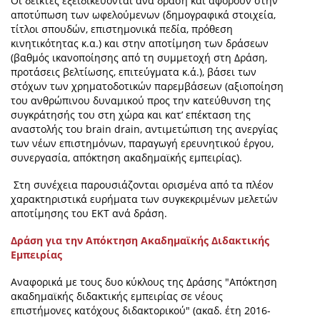
Οι δείκτες εξειδικεύονται ανά δράση και αφορούν στην
αποτύπωση των ωφελούμενων (δημογραφικά στοιχεία,
τίτλοι σπουδών, επιστημονικά πεδία, πρόθεση
κινητικότητας κ.α.) και στην αποτίμηση των δράσεων
(βαθμός ικανοποίησης από τη συμμετοχή στη Δράση,
προτάσεις βελτίωσης, επιτεύγματα κ.ά.), βάσει των
στόχων των χρηματοδοτικών παρεμβάσεων (αξιοποίηση
του ανθρώπινου δυναμικού προς την κατεύθυνση της
συγκράτησής του στη χώρα και κατ’ επέκταση της
αναστολής του brain drain, αντιμετώπιση της ανεργίας
των νέων επιστημόνων, παραγωγή ερευνητικού έργου,
συνεργασία, απόκτηση ακαδημαϊκής εμπειρίας).
Στη συνέχεια παρουσιάζονται ορισμένα από τα πλέον
χαρακτηριστικά ευρήματα των συγκεκριμένων μελετών
αποτίμησης του ΕΚΤ ανά δράση.
Δράση για την Απόκτηση Ακαδημαϊκής Διδακτικής
Εμπειρίας
Αναφορικά με τους δυο κύκλους της Δράσης "Απόκτηση
ακαδημαϊκής διδακτικής εμπειρίας σε νέους
επιστήμονες κατόχους διδακτορικού" (ακαδ. έτη 2016-