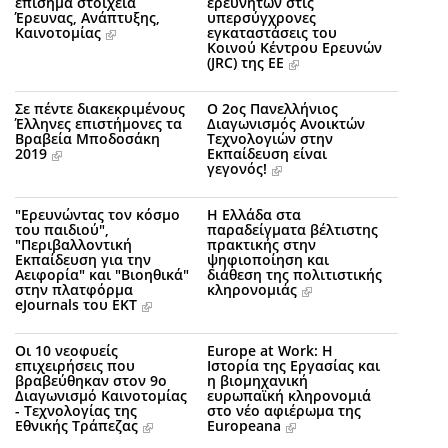
επίσημα στοιχεία
ερευνητών στις
Έρευνας, Aνάπτυξης,
υπερσύγχρονες
Καινοτομίας
εγκαταστάσεις του
Κοινού Κέντρου Ερευνών
(JRC) της ΕΕ
Σε πέντε διακεκριμένους
Ο 2ος Πανελλήνιος
Έλληνες επιστήμονες τα
Διαγωνισμός Ανοικτών
Βραβεία Μποδοσάκη
Τεχνολογιών στην
2019
Εκπαίδευση είναι
γεγονός!
"Ερευνώντας τον κόσμο
Η Ελλάδα στα
του παιδιού",
παραδείγματα βέλτιστης
"Περιβαλλοντική
πρακτικής στην
Εκπαίδευση για την
ψηφιοποίηση και
Αειφορία" και "Βιοηθικά"
διάθεση της πολιτιστικής
στην πλατφόρμα
κληρονομιάς
eJournals του ΕΚΤ
Οι 10 νεοφυείς
Europe at Work: H
επιχειρήσεις που
Ιστορία της Εργασίας και
βραβεύθηκαν στον 9ο
η βιομηχανική
Διαγωνισμό Καινοτομίας
ευρωπαϊκή κληρονομιά
- Τεχνολογίας της
στο νέο αφιέρωμα της
Εθνικής Τράπεζας
Europeana