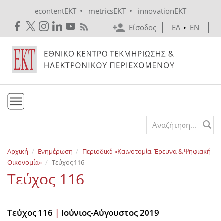
Skip to main content
•
•
econtentEKT
metricsEKT
innovationEKT
Είσοδος
ΕΛ
•
EN
Το ΕΚΤ
Search form
Υπηρεσίες
Αρχική
Ενημέρωση
Περιοδικό «Καινοτομία, Έρευνα & Ψηφιακή
Εκδόσεις
Οικονομία»
Τεύχος 116
Ενημέρωση
Τεύχος 116
Επικοινωνία
Τεύχος 116
|
Ιούνιος-Αύγουστος 2019