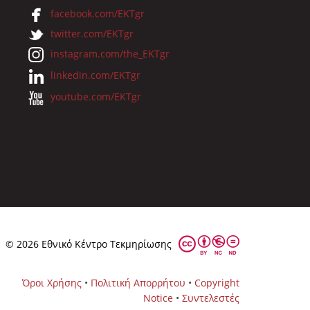
facebook.com/EKTgr
twitter.com/EKTgr
instagram.com/the_EKTgr
linkedin.com/EKTgr
youtube.com/EKTgr
© 2026 Eθνικό Κέντρο Τεκμηρίωσης
Όροι Χρήσης
•
Πολιτική Απορρήτου
•
Copyright
Notice
•
Συντελεστές