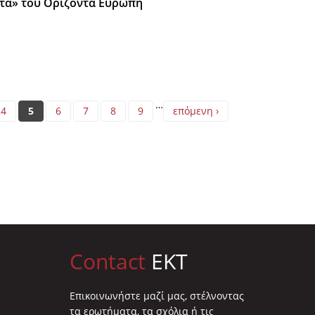
ητα» του Ορίζοντα Ευρώπη
…
4
5
6
7
8
9
επόμενη ›
Contact
EKT
Επικοινωνήστε μαζί μας, στέλνοντας
τα ερωτήματα, τα σχόλια ή τις