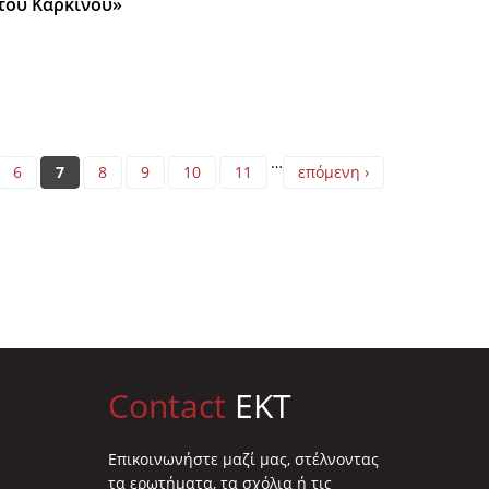
του Καρκίνου»
…
6
7
8
9
10
11
επόμενη ›
Contact
EKT
Επικοινωνήστε μαζί μας, στέλνοντας
τα ερωτήματα, τα σχόλια ή τις