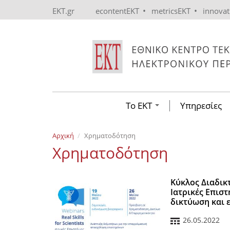
Skip to main content
•
•
EKT.gr
econtentEKT
metricsEKT
innova
Το ΕΚΤ
Υπηρεσίες
Αρχική
Χρηματοδότηση
Χρηματοδότηση
Κύκλος Διαδικτυ
Ιατρικές Επισ
δικτύωση και 
26.05.2022