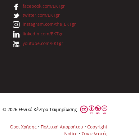
facebook.com/EKTgr
twitter.com/EKTgr
instagram.com/the_EKTgr
linkedin.com/EKTgr
youtube.com/EKTgr
© 2026 Eθνικό Κέντρο Τεκμηρίωσης
Όροι Χρήσης
•
Πολιτική Απορρήτου
•
Copyright
Notice
•
Συντελεστές