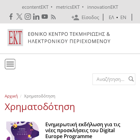
Skip to main content
•
•
econtentEKT
metricsEKT
innovationEKT
Είσοδος
ΕΛ
•
EN
Το ΕΚΤ
Search form
Υπηρεσίες
Αρχική
Χρηματοδότηση
Εκδόσεις
Χρηματοδότηση
Ενημέρωση
Επικοινωνία
Ενημερωτική εκδήλωση για τις
νέες προσκλήσεις του Digital
Europe Programme