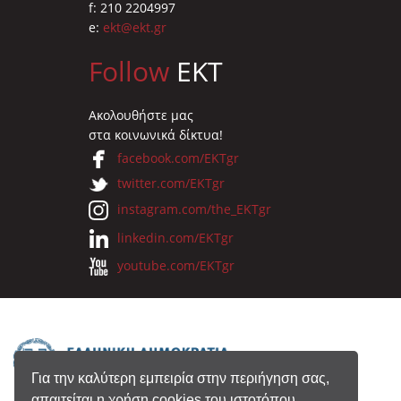
f: 210 2204997
e:
ekt@ekt.gr
Follow
EKT
Ακολουθήστε μας
στα κοινωνικά δίκτυα!
facebook.com/EKTgr
twitter.com/EKTgr
instagram.com/the_EKTgr
linkedin.com/EKTgr
youtube.com/EKTgr
Για την καλύτερη εμπειρία στην περιήγηση σας,
απαιτείται η χρήση cookies του ιστοτόπου.