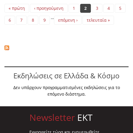
Pages
« πρώτη
‹ προηγούμενη
1
2
3
4
5
…
6
7
8
9
επόμενη ›
τελευταία »
Εκδηλώσεις σε Ελλάδα & Κόσμο
Δεν υπάρχουν προγραμματισμένες εκδηλώσεις για το
επόμενο διάστημα.
Newsletter
EKT
Eγγραφείτε τώρα και ενημερωθείτε