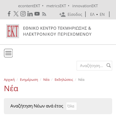
Skip to main content
•
•
econtentEKT
metricsEKT
innovationEKT
Είσοδος
ΕΛ
•
EN
Το ΕΚΤ
Search form
Υπηρεσίες
Αρχική
Ενημέρωση
Νέα
Εκδηλώσεις
Νέα
Εκδόσεις
Νέα
Ενημέρωση
Επικοινωνία
Αναζήτηση Νέων ανά έτος
Αναζήτηση Νέων ανά έτ
Year