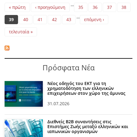
Pages
…
« πρώτη
‹ προηγούμενη
35
36
37
38
…
39
40
41
42
43
επόμενη ›
τελευταία »
Πρόσφατα Νέα
Νέος οδηγός του ΕΚΤ για τη
χρηματοδότηση των ελληνικών
επιχειρήσεων στον χώρο της άμυνας
31.07.2026
Διεθνείς Β2Β συναντήσεις στις
Επιστήμες Ζωής μεταξύ ελληνικών και
ιαπωνικών οργανισμών