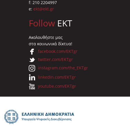
f: 210 2204997
e:
ekt@ekt.gr
Follow
EKT
Ακολουθήστε μας
στα κοινωνικά δίκτυα!
facebook.com/EKTgr
twitter.com/EKTgr
instagram.com/the_EKTgr
linkedin.com/EKTgr
youtube.com/EKTgr