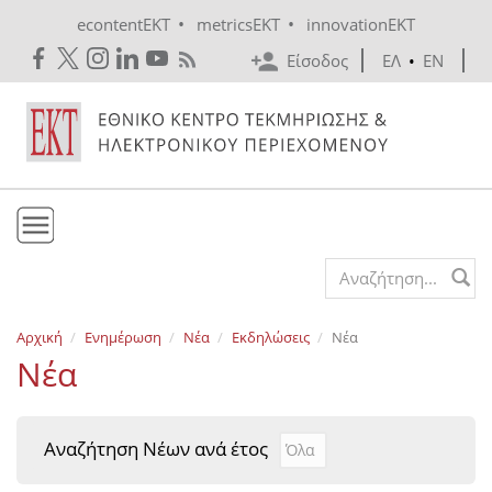
Skip to main content
•
•
econtentEKT
metricsEKT
innovationEKT
Είσοδος
ΕΛ
•
EN
Το ΕΚΤ
Search form
Υπηρεσίες
Αρχική
Ενημέρωση
Νέα
Εκδηλώσεις
Νέα
Εκδόσεις
Νέα
Ενημέρωση
Επικοινωνία
Αναζήτηση Νέων ανά έτος
Αναζήτηση Νέων ανά έτ
Year