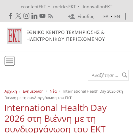
Skip to main content
•
•
econtentEKT
metricsEKT
innovationEKT
Είσοδος
ΕΛ
•
EN
Το ΕΚΤ
Search form
Υπηρεσίες
Αρχική
Ενημέρωση
Νέα
International Health Day 2026 στη
Εκδόσεις
Βιέννη με τη συνδιοργάνωση του ΕΚΤ
Ενημέρωση
International Health Day
Επικοινωνία
2026 στη Βιέννη με τη
συνδιοργάνωση του ΕΚΤ