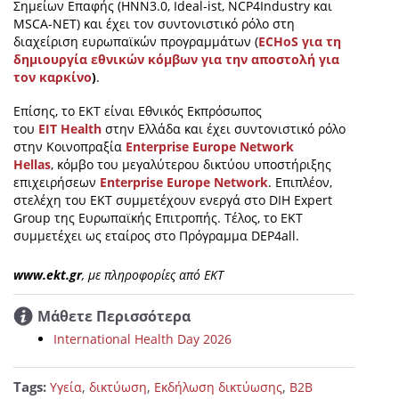
Σημείων Επαφής (ΗΝΝ3.0, Ideal-ist, NCP4Industry και
MSCA-NET) και έχει τον συντονιστικό ρόλο στη
διαχείριση ευρωπαϊκών προγραμμάτων (
ECHoS για τη
δημιουργία εθνικών κόμβων για την αποστολή για
τον καρκίνο
)
.
Επίσης, το ΕΚΤ είναι Εθνικός Εκπρόσωπος
του
EIT
Health
στην Ελλάδα και έχει συντονιστικό ρόλο
στην Κοινοπραξία
Enterprise Europe Network
Hellas
, κόμβο του μεγαλύτερου δικτύου υποστήριξης
επιχειρήσεων
Enterprise
Europe
Network
. Επιπλέον,
στελέχη του ΕΚΤ συμμετέχουν ενεργά στο DIH Expert
Group της Ευρωπαϊκής Επιτροπής. Τέλος, το ΕΚΤ
συμμετέχει ως εταίρος στο Πρόγραμμα DEP4all.
www.ekt.gr
, με πληροφορίες από ΕΚΤ
Μάθετε Περισσότερα
International Health Day 2026
Tags:
,
,
,
Υγεία
δικτύωση
Εκδήλωση δικτύωσης
B2B