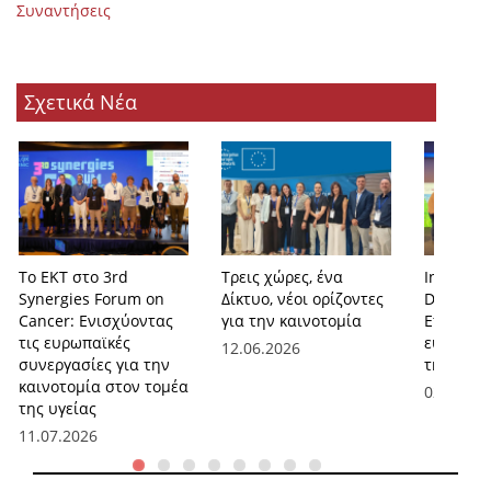
Συναντήσεις
Σχετικά Νέα
Το ΕΚΤ στο 3rd
Τρεις χώρες, ένα
Internati
Synergies Forum on
Δίκτυο, νέοι ορίζοντες
Day 2026
Cancer: Ενισχύοντας
για την καινοτομία
Eπιχειρη
τις ευρωπαϊκές
ευκαιρίε
12.06.2026
συνεργασίες για την
της Υγεί
καινοτομία στον τομέα
02.04.20
της υγείας
11.07.2026