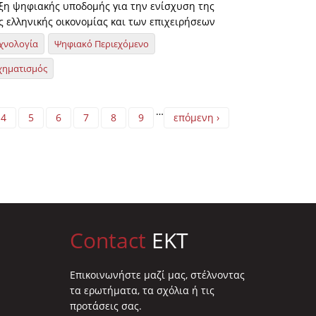
ξη ψηφιακής υποδομής για την ενίσχυση της
ς ελληνικής οικονομίας και των επιχειρήσεων
χνολογία
Ψηφιακό Περιεχόμενο
χηματισμός
…
4
5
6
7
8
9
επόμενη ›
Contact
EKT
Επικοινωνήστε μαζί μας, στέλνοντας
τα ερωτήματα, τα σχόλια ή τις
προτάσεις σας.