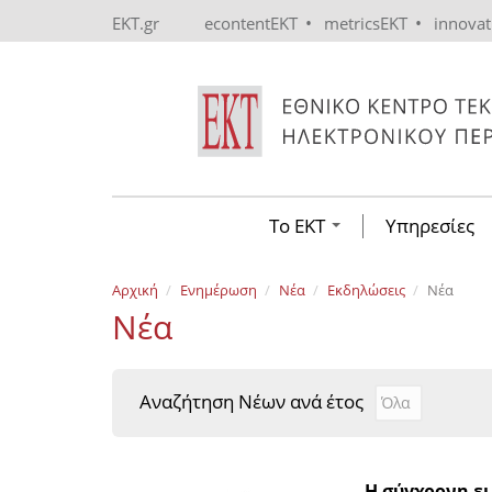
Skip to main content
•
•
EKT.gr
econtentEKT
metricsEKT
innova
Το ΕΚΤ
Υπηρεσίες
Αρχική
Ενημέρωση
Νέα
Εκδηλώσεις
Νέα
Νέα
Αναζήτηση Νέων ανά έτος
Αναζήτηση Νέ
Year
Η σύγχρονη ει