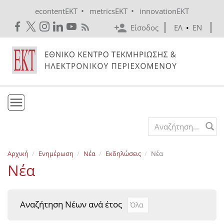
Skip to main content
•
•
econtentEKT
metricsEKT
innovationEKT
Είσοδος
ΕΛ
•
EN
Το ΕΚΤ
Search form
Υπηρεσίες
Αρχική
Ενημέρωση
Νέα
Εκδηλώσεις
Νέα
Εκδόσεις
Νέα
Ενημέρωση
Επικοινωνία
Αναζήτηση Νέων ανά έτος
Αναζήτηση Νέων ανά έτ
Year