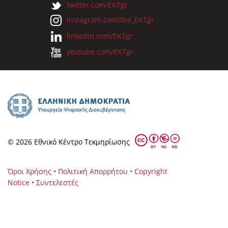
twitter.com/EKTgr
instagram.com/the_EKTgr
linkedin.com/EKTgr
youtube.com/EKTgr
© 2026 Eθνικό Κέντρο Τεκμηρίωσης
Όροι Χρήσης
•
Πολιτική Απορρήτου
•
Copyright
Notice
•
Συντελεστές