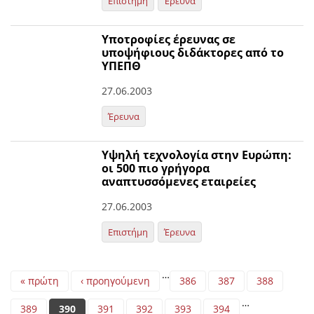
Επιστήμη
Έρευνα
Υποτροφίες έρευνας σε
υποψήφιους διδάκτορες από το
ΥΠΕΠΘ
27.06.2003
Έρευνα
Υψηλή τεχνολογία στην Ευρώπη:
οι 500 πιο γρήγορα
αναπτυσσόμενες εταιρείες
27.06.2003
Επιστήμη
Έρευνα
Pages
…
« πρώτη
‹ προηγούμενη
386
387
388
…
389
390
391
392
393
394