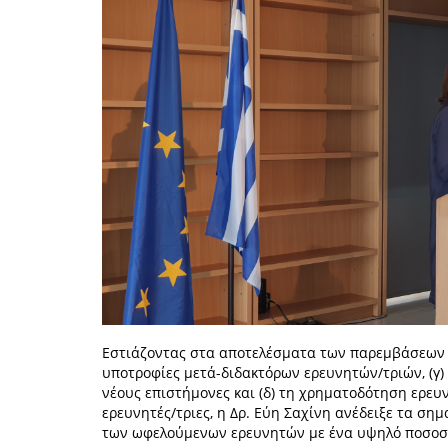
Εστιάζοντας στα αποτελέσματα των παρεμβάσεων γι
υποτροφίες μετά-διδακτόρων ερευνητών/τριών, (γ)
νέους επιστήμονες και (δ) τη χρηματοδότηση ερε
ερευνητές/τριες, η Δρ. Εύη Σαχίνη ανέδειξε τα ση
των ωφελούμενων ερευνητών με ένα υψηλό ποσοστ