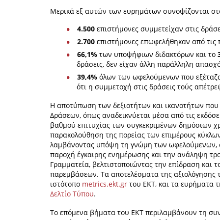
Μερικά εξ αυτών των ευρημάτων συνοψίζονται στ
4.500
επιστήμονες συμμετείχαν στις δράσε
2.700
επιστήμονες επωφελήθηκαν από τις 
66,1%
των υποψήφιων διδακτόρων και το
δράσεις, δεν είχαν άλλη παράλληλη απασχό
39,4%
όλων των ωφελούμενων που εξέταζαν
ότι η συμμετοχή στις δράσεις τούς απέτρε
Η αποτύπωση των δεξιοτήτων και ικανοτήτων που
Δράσεων, όπως αναδεικνύεται μέσα από τις εκδόσει
βαθμού επιτυχίας των συγκεκριμένων δημόσιων χ
παρακολούθηση της πορείας των επιμέρους κύκλων
λαμβάνοντας υπόψη τη γνώμη των ωφελούμενων, α
παροχή έγκαιρης ενημέρωσης και την ανάληψη τρο
Γραμματεία, βελτιστοποιώντας την επίδραση και 
παρεμβάσεων. Τα αποτελέσματα της αξιολόγησης τ
ιστότοπο
metrics.ekt.gr
του ΕΚΤ, και τα ευρήματα 
Δελτίο Τύπου
.
Το επόμενα βήματα του ΕΚΤ περιλαμβάνουν τη συ