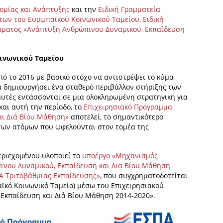
ομίας και Ανάπτυξης
και την
Ειδική Γραμματεία
των του Ευρωπαϊκού Κοινωνικού Ταμείου
,
Ειδική
άμματος «Ανάπτυξη Ανθρώπινου Δυναμικού, Εκπαίδευση
οινωνικού Ταμείου
πό το 2016 με βασικό στόχο να αντιστρέψει το κύμα
α δημιουργήσει ένα σταθερό περιβάλλον στήριξης των
αυτές εντάσσονται σε μια ολοκληρωμένη στρατηγική για
και αυτή την περίοδο, το
Επιχειρησιακό Πρόγραμμα
αι Διά Βίου Μάθηση»
αποτελεί, το σημαντικότερο
 των ατόμων που ωφελούνται στον τομέα της
εριεχομένου υλοποιεί το
υποέργο «Μηχανισμός
ινου Δυναμικού, Εκπαίδευση και Δια Βίου Μάθηση
Α Τριτοβάθμιας Εκπαίδευσης»
, που συγχρηματοδοτείται
ϊκό Κοινωνικό Ταμείο) μέσω του Επιχειρησιακού
Εκπαίδευση και Διά Βίου Μάθηση 2014-2020».