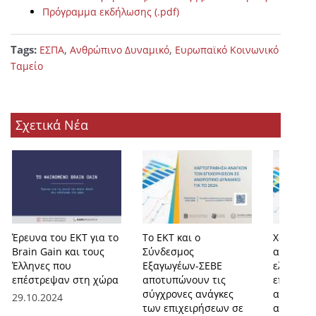
Πρόγραμμα εκδήλωσης (.pdf)
Tags:
,
,
ΕΣΠΑ
Ανθρώπινο Δυναμικό
Ευρωπαϊκό Κοινωνικό
Ταμείο
Σχετικά Νέα
Έρευνα του ΕΚΤ για το
Το ΕΚΤ και ο
Χαρτογρ
Brain Gain και τους
Σύνδεσμος
αναγκών
Έλληνες που
Εξαγωγέων-ΣΕΒΕ
ελληνικ
επέστρεψαν στη χώρα
αποτυπώνουν τις
επιχειρή
σύγχρονες ανάγκες
ανθρώπι
29.10.2024
των επιχειρήσεων σε
από ΕΚΤ 