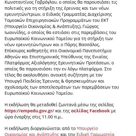
Κωνσταντίνος Γαβρόγλου, ο οποίος θα παρουσιάσει τις
πολιτικές για τη στήριξη της έρευνας και των νέων
ερευνητών/τριων, ο Ειδικός Γραμματέας Διαχείρισης
Τομεακών Επιχειρησιακών Προγραμμάτων του ΕΚΤ
(Υπουργείο Οικονομίας & Ανάπτυξης), Γιώργος
Ιωαννίδης, o oποίος θα εστιάσει στις παρεμβάσεις του
Ευρωπαϊκού Κοινωνικού Ταμείου για τη στήριξη των
νέων ερευνητών/τριων και ο Πάρης Βασσάλος,
Επίκουρος καθηγητής στο Οικονομικό Πανεπιστήμιο
Αθηνών και Επιστημονικός Υπεύθυνος της Ενιαίας
Πλατφόρμας Αξιολόγησης Ερευνητικών Προτάσεων, ο
οποίος θα παρουσιάσει την εν λόγω πλατφόρμα. Στο
τέλος θα ακολουθήσει ανοικτή συζήτηση με τον
Υπουργό Παιδείας Έρευνας & Θρησκευμάτων και
σχολιασμός των αποτελεσμάτων των παρεμβάσεων του
Ευρωπαϊκού Κοινωνικού Ταμείου.
H εκδήλωση θα μεταδοθεί ζωντανά μέσω της σελίδας
https://empedu.gov.gr/
και της
σελίδας Facebook
με
ώρα έναρξης στις 11.00 π.μ..
Η εκδήλωση διοργανώνεται από το
Υπουργείο
Οικονομίας και Ανάπτυξης
και την
Ειδική Γραμματεία