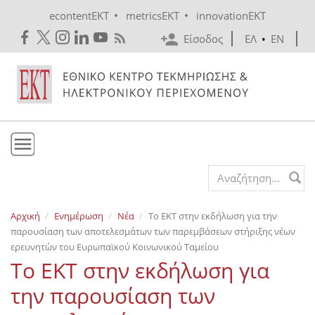
Skip to main content
•
•
econtentEKT
metricsEKT
innovationEKT
Είσοδος
ΕΛ
•
EN
Το ΕΚΤ
Search form
Υπηρεσίες
Αρχική
Ενημέρωση
Νέα
Το ΕΚΤ στην εκδήλωση για την
Εκδόσεις
παρουσίαση των αποτελεσμάτων των παρεμβάσεων στήριξης νέων
Ενημέρωση
ερευνητών του Ευρωπαϊκού Κοινωνικού Ταμείου
Το ΕΚΤ στην εκδήλωση για
Επικοινωνία
την παρουσίαση των