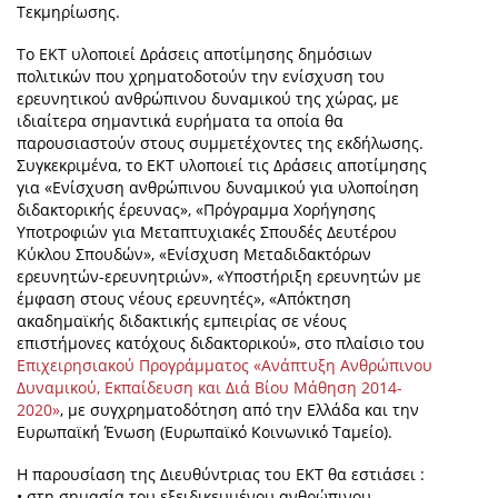
Τεκμηρίωσης.
Το ΕΚΤ υλοποιεί Δράσεις αποτίμησης δημόσιων
πολιτικών που χρηματοδοτούν την ενίσχυση του
ερευνητικού ανθρώπινου δυναμικού της χώρας, με
ιδιαίτερα σημαντικά ευρήματα τα οποία θα
παρουσιαστούν στους συμμετέχοντες της εκδήλωσης.
Συγκεκριμένα, το ΕΚΤ υλοποιεί τις Δράσεις αποτίμησης
για «Ενίσχυση ανθρώπινου δυναμικού για υλοποίηση
διδακτορικής έρευνας», «Πρόγραμμα Χορήγησης
Υποτροφιών για Μεταπτυχιακές Σπουδές Δευτέρου
Κύκλου Σπουδών», «Ενίσχυση Μεταδιδακτόρων
ερευνητών-ερευνητριών», «Υποστήριξη ερευνητών με
έμφαση στους νέους ερευνητές», «Απόκτηση
ακαδημαϊκής διδακτικής εμπειρίας σε νέους
επιστήμονες κατόχους διδακτορικού», στο πλαίσιο του
Επιχειρησιακού Προγράμματος «Ανάπτυξη Ανθρώπινου
Δυναμικού, Εκπαίδευση και Διά Βίου Μάθηση 2014-
2020»
, με συγχρηματοδότηση από την Ελλάδα και την
Ευρωπαϊκή Ένωση (Ευρωπαϊκό Κοινωνικό Ταμείο).
Η παρουσίαση της Διευθύντριας του ΕΚΤ θα εστιάσει :
• στη σημασία του εξειδικευμένου ανθρώπινου