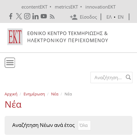
Skip to main content
•
•
econtentEKT
metricsEKT
innovationEKT
Είσοδος
ΕΛ
•
EN
Το ΕΚΤ
Search form
Υπηρεσίες
Αρχική
Ενημέρωση
Νέα
Νέα
Εκδόσεις
Νέα
Ενημέρωση
Επικοινωνία
Αναζήτηση Νέων ανά έτος
Αναζήτηση Νέων ανά έτ
Year