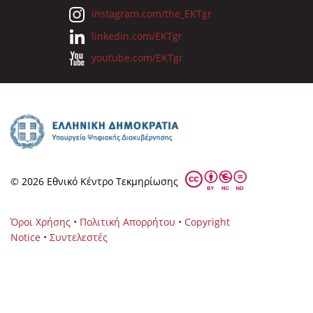
instagram.com/the_EKTgr
linkedin.com/EKTgr
youtube.com/EKTgr
© 2026 Eθνικό Κέντρο Τεκμηρίωσης
Όροι Χρήσης
•
Πολιτική Απορρήτου
•
Copyright
Notice
•
Συντελεστές