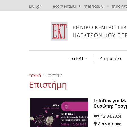
Skip to main content
•
•
EKT.gr
econtentEKT
metricsEKT
innova
Το ΕΚΤ
Υπηρεσίες
Αρχική
Επιστήμη
Επιστήμη
InfoDay για Ma
Ευρώπη: Πρόγ
12.04.2024
Διαδικτυακά