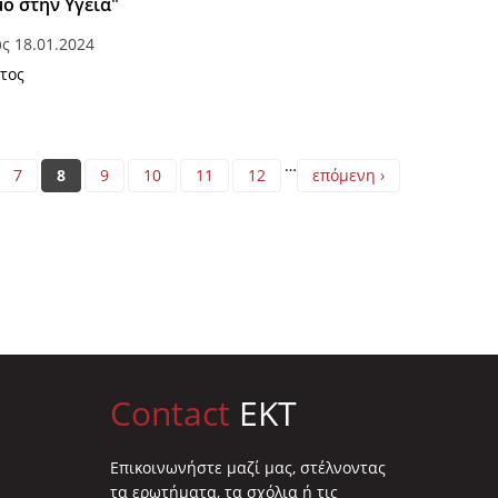
ό στην Υγεία"
ως
18.01.2024
τος
…
7
8
9
10
11
12
επόμενη ›
Contact
EKT
Επικοινωνήστε μαζί μας, στέλνοντας
τα ερωτήματα, τα σχόλια ή τις