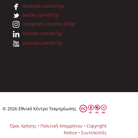
facebook.com/EKTgr
twitter.com/EKTgr
instagram.com/the_EKTgr
linkedin.com/EKTgr
youtube.com/EKTgr
© 2026 Eθνικό Κέντρο Τεκμηρίωσης
Όροι Χρήσης
•
Πολιτική Απορρήτου
•
Copyright
Notice
•
Συντελεστές