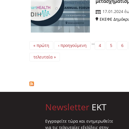
μετασχηματισμ
17.01.2024
έ
ΕΚΕΦΕ Δημόκρι
Pages
…
« πρώτη
‹ προηγούμενη
4
5
6
τελευταία »
Newsletter
EKT
Eγγραφείτε τώρα και ενημερωθείτε
για τις τελευταίες εξελίξεις στην