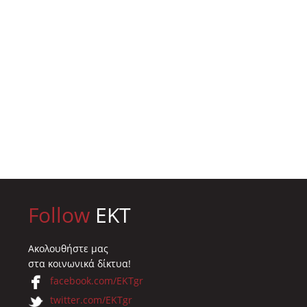
Follow
EKT
Ακολουθήστε μας
στα κοινωνικά δίκτυα!
facebook.com/EKTgr
twitter.com/EKTgr