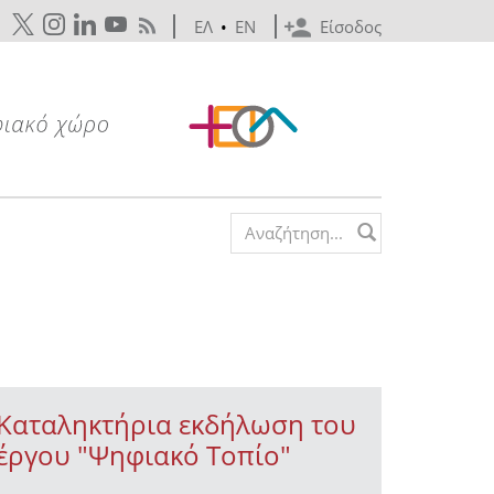
ΕΛ
•
EN
Είσοδος
Search form
Kαταληκτήρια εκδήλωση του
έργου "Ψηφιακό Τοπίο"