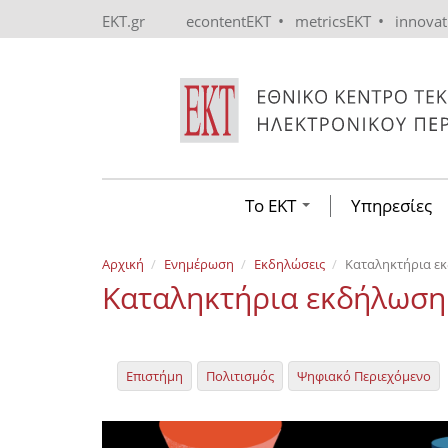
Skip to main content
•
•
EKT.gr
econtentEKT
metricsEKT
innova
Το ΕΚΤ
Υπηρεσίες
Αρχική
Ενημέρωση
Εκδηλώσεις
Kαταληκτήρια εκ
Kαταληκτήρια εκδήλωση
Επιστήμη
Πολιτισμός
Ψηφιακό Περιεχόμενο