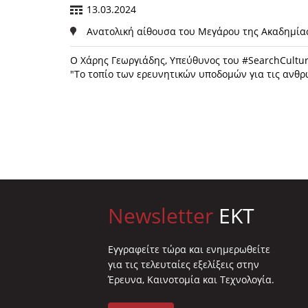
13.03.2024
Ανατολική αίθουσα του Μεγάρου της Ακαδημία
Ο Χάρης Γεωργιάδης, Yπεύθυνος του #SearchCultu
"Το τοπίο των ερευνητικών υποδομών για τις ανθρω
Newsletter
EKT
Eγγραφείτε τώρα και ενημερωθείτε
για τις τελευταίες εξελίξεις στην
Έρευνα, Καινοτομία και Τεχνολογία.