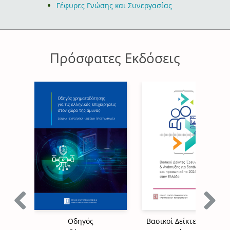
Γέφυρες Γνώσης και Συνεργασίας
Πρόσφατες Εκδόσεις
Previous
Next
Οδηγός
Βασικοί Δείκτες Έρευνα