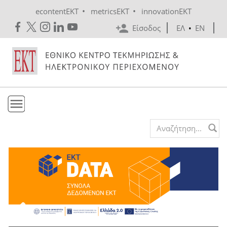
Skip to main content
•
•
econtentEKT
metricsEKT
innovationEKT
Είσοδος
ΕΛ
•
EN
Το ΕΚΤ
Search form
Υπηρεσίες
Εκδόσεις
Ενημέρωση
Επικοινωνία