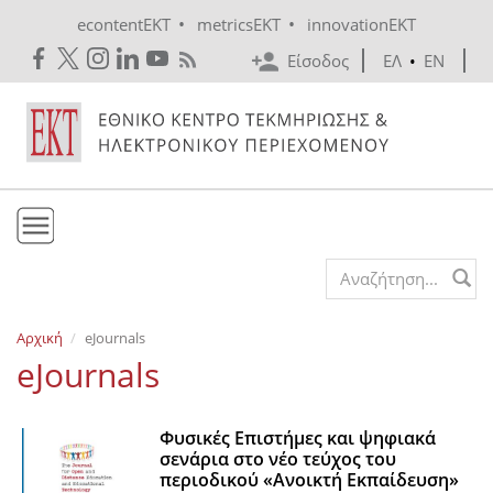
Skip to main content
•
•
econtentEKT
metricsEKT
innovationEKT
Είσοδος
ΕΛ
•
EN
Το ΕΚΤ
Search form
Υπηρεσίες
Αρχική
eJournals
Εκδόσεις
eJournals
Ενημέρωση
Επικοινωνία
Φυσικές Επιστήμες και ψηφιακά
σενάρια στο νέο τεύχος του
περιοδικού «Ανοικτή Εκπαίδευση»