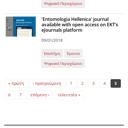
Ψηφιακό Περιεχόμενο
'Entomologia Hellenica' journal
available with open access on EKT’s
eJournals platform
09/01/2018
Επιστήμη
Έρευνα
Ψηφιακό Περιεχόμενο
Pages
« πρώτη
‹ προηγούμενη
1
2
3
4
5
6
7
επόμενη ›
τελευταία »