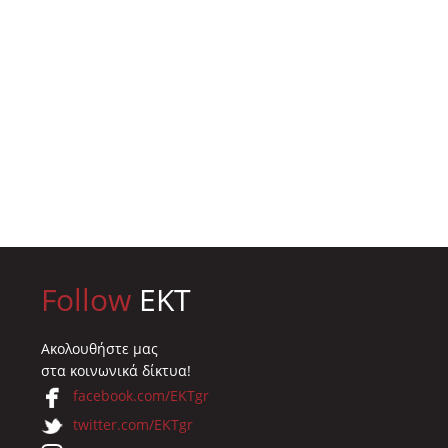
συνεδρίαση
Γλωσσικά Δεδομένα
Θεσμική συνεργασ
υ Διοικητικού
και Τεχνητή
μεταξύ του EKT και
λίου του ΕΚΤ
Νοημοσύνη: O ρόλος
της Επιτροπής
άντηση με το
του PHAROS AI Factory
Κεφαλαιαγοράς
ικό
και η συμβολή του ΕΚΤ
26.11.2025
026
23.12.2025
Follow
EKT
Ακολουθήστε μας
στα κοινωνικά δίκτυα!
facebook.com/EKTgr
twitter.com/EKTgr