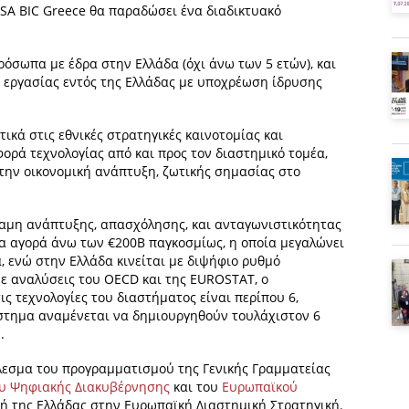
SA BIC Greece θα παραδώσει ένα διαδικτυακό
όσωπα με έδρα στην Ελλάδα (όχι άνω των 5 ετών), και
 εργασίας εντός της Ελλάδας με υποχρέωση ίδρυσης
ικά στις εθνικές στρατηγικές καινοτομίας και
ορά τεχνολογίας από και προς τον διαστημικό τομέα,
 την οικονομική ανάπτυξη, ζωτικής σημασίας στο
ναμη ανάπτυξης, απασχόλησης, και ανταγωνιστικότητας
μια αγορά άνω των €200Β παγκοσμίως, η οποία μεγαλώνει
, ενώ στην Ελλάδα κινείται με διψήφιο ρυθμό
ε αναλύσεις του OECD και της EUROSTAT, ο
ις τεχνολογίες του διαστήματος είναι περίπου 6,
άστημα αναμένεται να δημιουργηθούν τουλάχιστον 6
.
τέλεσμα του προγραμματισμού της Γενικής Γραμματείας
υ Ψηφιακής Διακυβέρνησης
και του
Ευρωπαϊκού
ή της Ελλάδας στην Ευρωπαϊκή Διαστημική Στρατηγική.