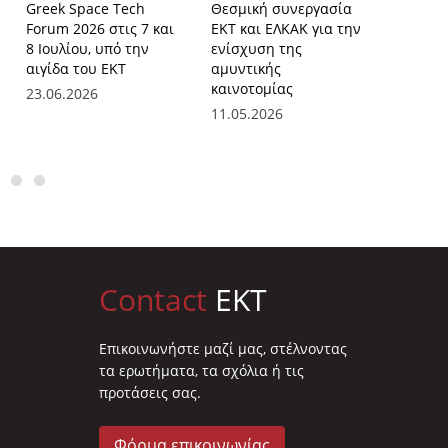
Greek Space Tech
Θεσμική συνεργασία
Πρώτη 
Forum 2026 στις 7 και
ΕΚΤ και ΕΛΚΑΚ για την
του νέο
8 Ιουλίου, υπό την
ενίσχυση της
Συμβου
αιγίδα του ΕΚΤ
αμυντικής
και συν
καινοτομίας
προσωπ
23.06.2026
11.05.2026
24.03.2
Contact
EKT
Επικοινωνήστε μαζί μας, στέλνοντας
τα ερωτήματα, τα σχόλια ή τις
προτάσεις σας.
Φόρμα επικοινωνίας