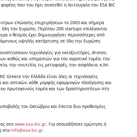
 φορέας που του έχει ανατεθεί η λειτουργία του ESA BIC
κέντρων επώασης επιχειρήσεων το 2003 και σήμερα
ε όλη την Ευρώπη. Περίπου 200 startups επιλέγονται
μερα ο θεσμός έχει δημιουργήσει περισσότερες από
ζόμενους υψηλής κατάρτισης σε όλη την Ευρώπη.
αναπτύσσουν τεχνολογίες για εκτοξευτήρες, drones,
ων καθώς και υπηρεσιών για τον αγροτικό τομέα, την
ία, την ναυτιλία, τις μεταφορές, την ασφάλεια, κ.λπ.
BIC Greece την Ελλάδα είναι όλες οι τεχνολογίες
G και οπτικών, κάθε μορφής εφαρμογών πλοήγησης και
του πρωτογενούς τομέα και των δραστηριοτήτων στη
 υποβολής τον Οκτώβριο και έπειτα δυο προθεσμίες
τος στο
www.esa-bic.gr
. Για οποιαδήποτε ερώτηση ή
ή στο
info@esa-bic.gr
.