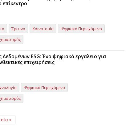
ο επίκεντρο
ητα
Έρευνα
Καινοτομία
Ψηφιακό Περιεχόμενο
χηματισμός
ς Δεδομένων ESG: Ένα ψηφιακό εργαλείο για
νθεκτικές επιχειρήσεις
χνολογία
Ψηφιακό Περιεχόμενο
χηματισμός
ταία »