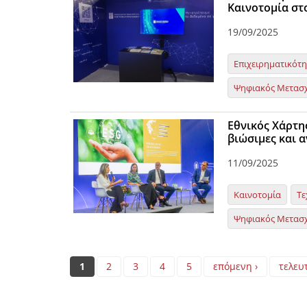
Καινοτομία στ
19/09/2025
Επιχειρηματικότ
Ψηφιακός Μετασ
Εθνικός Χάρτη
βιώσιμες και α
11/09/2025
Καινοτομία
Τε
Ψηφιακός Μετασ
Pages
1
2
3
4
5
επόμενη ›
τελευ