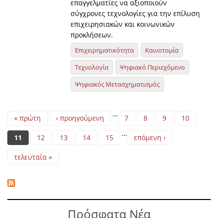
επαγγελματίες να αξιοποιούν
σύγχρονες τεχνολογίες για την επίλυση
επιχειρησιακών και κοινωνικών
προκλήσεων.
Επιχειρηματικότητα
Καινοτομία
Τεχνολογία
Ψηφιακό Περιεχόμενο
Ψηφιακός Μετασχηματισμός
Pages
…
« πρώτη
‹ προηγούμενη
7
8
9
10
…
11
12
13
14
15
επόμενη ›
τελευταία »
Πρόσφατα Νέα