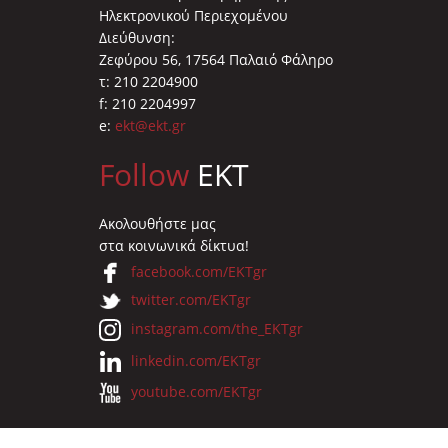
Ηλεκτρονικού Περιεχομένου
Διεύθυνση:
Ζεφύρου 56, 17564 Παλαιό Φάληρο
τ: 210 2204900
f: 210 2204997
e:
ekt@ekt.gr
Follow
EKT
Ακολουθήστε μας
στα κοινωνικά δίκτυα!
facebook.com/EKTgr
twitter.com/EKTgr
instagram.com/the_EKTgr
linkedin.com/EKTgr
youtube.com/EKTgr