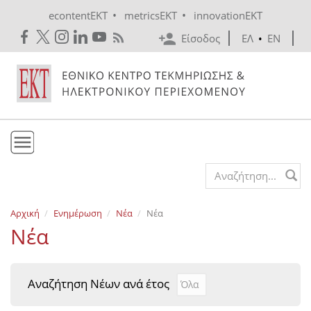
Skip to main content
•
•
econtentEKT
metricsEKT
innovationEKT
Είσοδος
ΕΛ
•
EN
Το ΕΚΤ
Search form
Υπηρεσίες
Αρχική
Ενημέρωση
Νέα
Νέα
Εκδόσεις
Νέα
Ενημέρωση
Επικοινωνία
Αναζήτηση Νέων ανά έτος
Αναζήτηση Νέων ανά έτ
Year